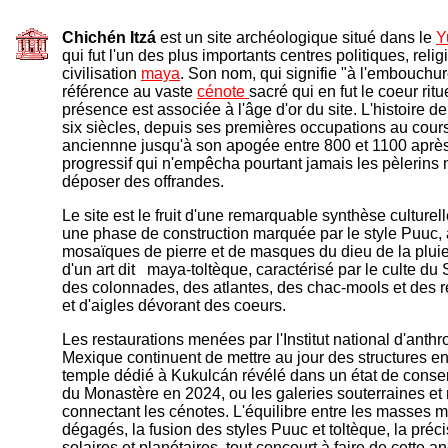
Chichén Itzá
est un site archéologique situé dans le
Y
qui fut l'un des plus importants centres politiques, rel
civilisation
maya
. Son nom, qui signifie "à l'embouchure
référence au vaste
cénote
sacré qui en fut le coeur ritu
présence est associée à l'âge d'or du site. L'histoire de
six siècles, depuis ses premières occupations au cour
anciennne jusqu'à son apogée entre 800 et 1100 après
progressif qui n'empêcha pourtant jamais les pèlerins
déposer des offrandes.
Le site est le fruit d'une remarquable synthèse culturell
une phase de construction marquée par le style Puuc,
mosaïques de pierre et de masques du dieu de la plui
d'un art dit maya-toltèque, caractérisé par le culte d
des colonnades, des atlantes, des chac-mools et des r
et d'aigles dévorant des coeurs.
Les restaurations menées par l'Institut national d'anthr
Mexique continuent de mettre au jour des structures e
temple dédié à Kukulcán révélé dans un état de conse
du Monastère en 2024, ou les galeries souterraines et 
connectant les cénotes. L'équilibre entre les masses m
dégagés, la fusion des styles Puuc et toltèque, la préc
solaires et planétaires, tout concourt à faire de cette a