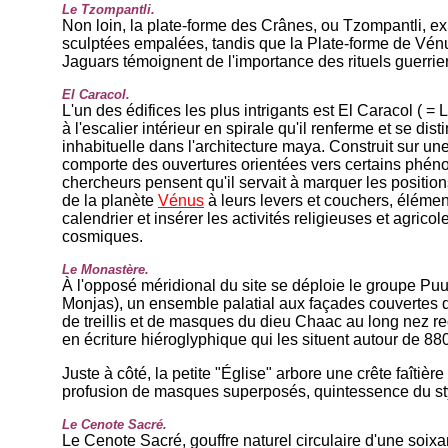
Le Tzompantli.
Non loin, la plate-forme des Crânes, ou Tzompantli, e
sculptées empalées, tandis que la Plate-forme de Vénus
Jaguars témoignent de l'importance des rituels guerri
El Caracol.
L'un des édifices les plus intrigants est El Caracol ( = 
à l'escalier intérieur en spirale qu'il renferme et se dis
inhabituelle dans l'architecture maya. Construit sur une
comporte des ouvertures orientées vers certains phén
chercheurs pensent qu'il servait à marquer les positio
de la planète
Vénus
à leurs levers et couchers, élément
calendrier et insérer les activités religieuses et agrico
cosmiques.
Le Monastère.
À l'opposé méridional du site se déploie le groupe Pu
Monjas), un ensemble palatial aux façades couvertes 
de treillis et de masques du dieu Chaac au long nez re
en écriture hiéroglyphique qui les situent autour de 88
Juste à côté, la petite "Église" arbore une crête faîtièr
profusion de masques superposés, quintessence du st
Le Cenote Sacré.
Le Cenote Sacré, gouffre naturel circulaire d'une soix