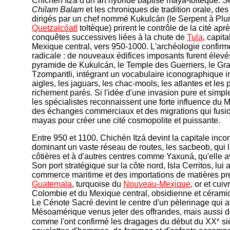
Chichén Itzá d'un art hybride baptisé maya-toltèque. S
Chilam Balam
et les chroniques de tradition orale, des
dirigés par un chef nommé Kukulcán (le Serpent à Plu
Quetzalcóatl
toltèque) prirent le contrôle de la cité ap
conquêtes successives liées à la chute de
Tula
, capit
Mexique central, vers 950-1000. L'archéologie confirm
radicale : de nouveaux édifices imposants furent élevés
pyramide de Kukulcán, le Temple des Guerriers, le Gra
Tzompantli, intégrant un vocabulaire iconographique i
aigles, les jaguars, les chac-mools, les atlantes et les
richement parés. Si l'idée d'une invasion pure et simpl
les spécialistes reconnaissent une forte influence du M
des échanges commerciaux et des migrations qui fusion
mayas pour créer une cité cosmopolite et puissante.
Entre 950 et 1100, Chichén Itzá devint la capitale inc
dominant un vaste réseau de routes, les sacbeob, qui la
côtières et à d'autres centres comme Yaxuná, qu'elle av
Son port stratégique sur la côte nord, Isla Cerritos, lui 
commerce maritime et des importations de matières pr
Guatemala
, turquoise du
Nouveau-Mexique
, or et cui
Colombie et du Mexique central, obsidienne et céramiq
Le Cénote Sacré devint le centre d'un pèlerinage qui att
Mésoamérique venus jeter des offrandes, mais aussi de
e
comme l'ont confirmé les dragages du début du XX
si