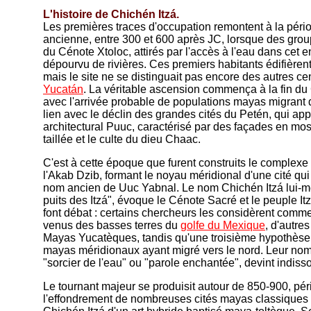
L'histoire de Chichén Itzá.
Les premières traces d'occupation remontent à la pér
ancienne, entre 300 et 600 après JC, lorsque des grou
du Cénote Xtoloc, attirés par l'accès à l'eau dans cet
dépourvu de rivières. Ces premiers habitants édifièren
mais le site ne se distinguait pas encore des autres ce
Yucatán
. La véritable ascension commença à la fin du
avec l'arrivée probable de populations mayas migrant d
lien avec le déclin des grandes cités du Petén, qui appo
architectural Puuc, caractérisé par des façades en mo
taillée et le culte du dieu Chaac.
C'est à cette époque que furent construits le complexe 
l'Akab Dzib, formant le noyau méridional d'une cité qui p
nom ancien de Uuc Yabnal. Le nom Chichén Itzá lui-
puits des Itzá", évoque le Cénote Sacré et le peuple Itzá
font débat : certains chercheurs les considèrent com
venus des basses terres du
golfe du Mexique
, d'autr
Mayas Yucatèques, tandis qu'une troisième hypothèse l
mayas méridionaux ayant migré vers le nord. Leur nom, 
"sorcier de l'eau" ou "parole enchantée", devint indisso
Le tournant majeur se produisit autour de 850-900, pé
l'effondrement de nombreuses cités mayas classiques 