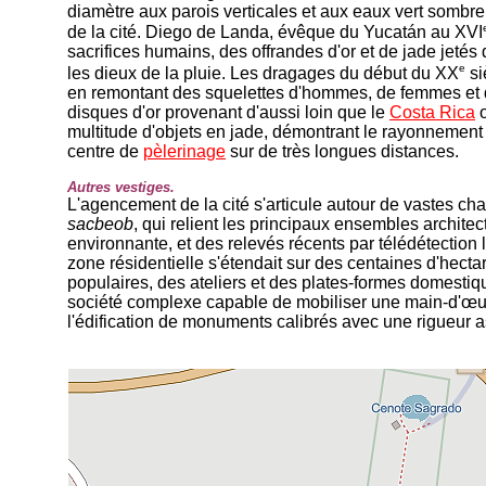
diamètre aux parois verticales et aux eaux vert sombre, 
de la cité. Diego de Landa, évêque du Yucatán au XVI
sacrifices humains, des offrandes d'or et de jade jetés
e
les dieux de la pluie. Les dragages du début du XX
si
en remontant des squelettes d'hommes, de femmes et d
disques d'or provenant d'aussi loin que le
Costa Rica
o
multitude d'objets en jade, démontrant le rayonnemen
centre de
pèlerinage
sur de très longues distances.
Autres vestiges.
L'agencement de la cité s'articule autour de vastes ch
sacbeob
, qui relient les principaux ensembles architec
environnante, et des relevés récents par télédétection 
zone résidentielle s'étendait sur des centaines d'hecta
populaires, des ateliers et des plates-formes domesti
société complexe capable de mobiliser une main-d'œ
l'édification de monuments calibrés avec une rigueur 
-