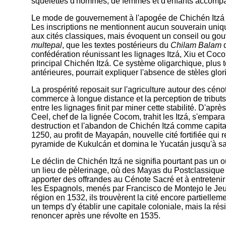
squelettes d'hommes, de femmes et d'enfants accompag
Le mode de gouvernement à l'apogée de Chichén Itzá pa
Les inscriptions ne mentionnent aucun souverain uniqu
aux cités classiques, mais évoquent un conseil ou gouv
multepal
, que les textes postérieurs du
Chilam Balam
d
confédération réunissant les lignages Itzá, Xiu et Coc
principal Chichén Itzá. Ce système oligarchique, plus t
antérieures, pourrait expliquer l'absence de stèles glo
La prospérité reposait sur l'agriculture autour des cénot
commerce à longue distance et la perception de tributs.
entre les lignages finit par miner cette stabilité. D'ap
Ceel, chef de la lignée Cocom, trahit les Itzá, s'empar
destruction et l'abandon de Chichén Itzá comme capit
1250, au profit de Mayapán, nouvelle cité fortifiée qui r
pyramide de Kukulcán et domina le Yucatán jusqu'à sa
Le déclin de Chichén Itzá ne signifia pourtant pas un ou
un lieu de pèlerinage, où des Mayas du Postclassique t
apporter des offrandes au Cénote Sacré et à entretenir
les Espagnols, menés par Francisco de Montejo le Jeu
région en 1532, ils trouvèrent la cité encore partiellem
un temps d'y établir une capitale coloniale, mais la ré
renoncer après une révolte en 1535.