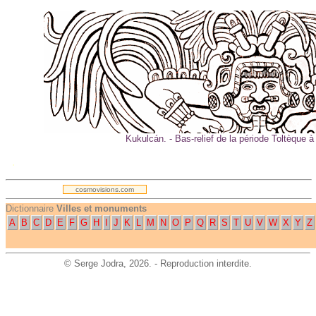
Kukulcán. - Bas-relief de la période Toltèque à
.
cosmovisions.com
Dictionnaire
Villes et monuments
A
B
C
D
E
F
G
H
I
J
K
L
M
N
O
P
Q
R
S
T
U
V
W
X
Y
Z
©
Serge Jodra
, 2026. - Reproduction interdite.