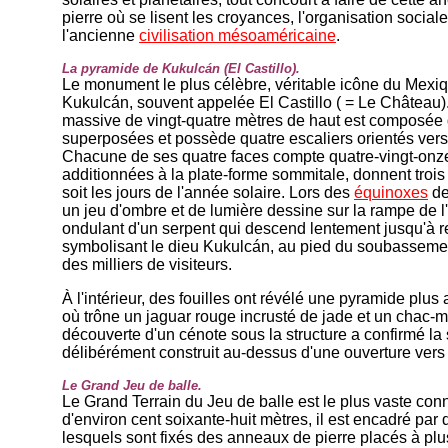
pierre où se lisent les croyances, l'organisation sociale
l'ancienne
civilisation mésoaméricaine
.
La pyramide de Kukulcán (El Castillo).
Le monument le plus célèbre, véritable icône du Mexiq
Kukulcán, souvent appelée El Castillo ( = Le Château).
massive de vingt-quatre mètres de haut est composée 
superposées et possède quatre escaliers orientés vers 
Chacune de ses quatre faces compte quatre-vingt-onz
additionnées à la plate-forme sommitale, donnent trois
soit les jours de l'année solaire. Lors des
équinoxes
de
un jeu d'ombre et de lumière dessine sur la rampe de l'
ondulant d'un serpent qui descend lentement jusqu'à re
symbolisant le dieu Kukulcán, au pied du soubassement
des milliers de visiteurs.
À l'intérieur, des fouilles ont révélé une pyramide plus
où trône un jaguar rouge incrusté de jade et un chac-m
découverte d'un cénote sous la structure a confirmé la
délibérément construit au-dessus d'une ouverture vers 
Le Grand Jeu de balle.
Le Grand Terrain du Jeu de balle est le plus vaste co
d'environ cent soixante-huit mètres, il est encadré par
lesquels sont fixés des anneaux de pierre placés à plu