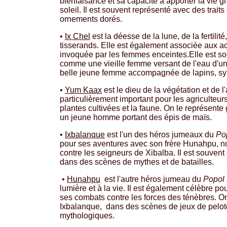
bienfaisance et sa capacité à apporter la vie g
soleil. Il est souvent représenté avec des traits
ornements dorés.
•
Ix Chel
est la déesse de la lune, de la fertilit
tisserands. Elle est également associée aux a
invoquée par les femmes enceintes.Elle est s
comme une vieille femme versant de l'eau d'u
belle jeune femme accompagnée de lapins, symb
•
Yum Kaax
est le dieu de la végétation et de l'a
particulièrement important pour les agriculteur
plantes cultivées et la faune. On le représen
un jeune homme portant des épis de maïs.
•
Ixbalanque
est l'un des héros jumeaux du
Po
pour ses aventures avec son frère Hunahpu, n
contre les seigneurs de Xibalba. Il est souvent
dans des scènes de mythes et de batailles.
•
Hunahpu
est l'autre héros jumeau du
Popol
lumière et à la vie. Il est également célèbre po
ses combats contre les forces des ténèbres. O
Ixbalanque, dans des scènes de jeux de pelote
mythologiques.