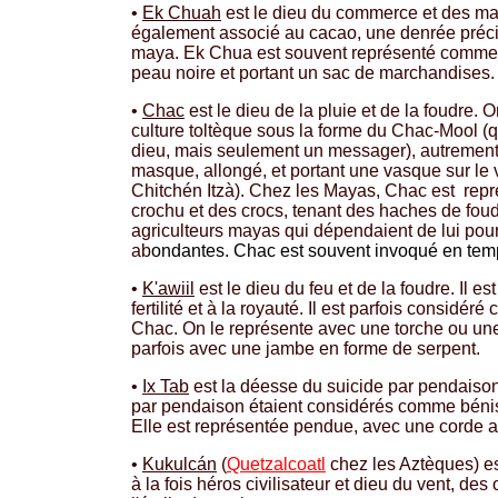
•
Ek Chuah
est le dieu du commerce et des mar
également associé au cacao, une denrée préci
maya. Ek Chua est souvent représenté comm
peau noire et portant un sac de marchandises.
•
Chac
est le dieu de la pluie et de la foudre. 
culture toltèque sous la forme du Chac-Mool (q
dieu, mais seulement un messager), autrement
masque, allongé, et portant une vasque sur le v
Chitchén Itzà). Chez les Mayas, Chac est rep
crochu et des crocs, tenant des haches de foudre
agriculteurs mayas qui dépendaient de lui pour
ab
ondantes. Chac est souvent invoqué en te
•
K'awiil
est le dieu du feu et de la foudre. Il e
fertilité et à la royauté. Il est parfois considé
Chac. On le représente avec une torche ou un
parfois avec une jambe en forme de serpent.
•
Ix Tab
est la déesse du suicide par pendaiso
par pendaison étaient considérés comme bénis
Elle est représentée pendue, avec une corde a
•
Kukulcán
(
Quetzalcoatl
chez les Aztèques) es
à la fois héros civilisateur et dieu du vent, des