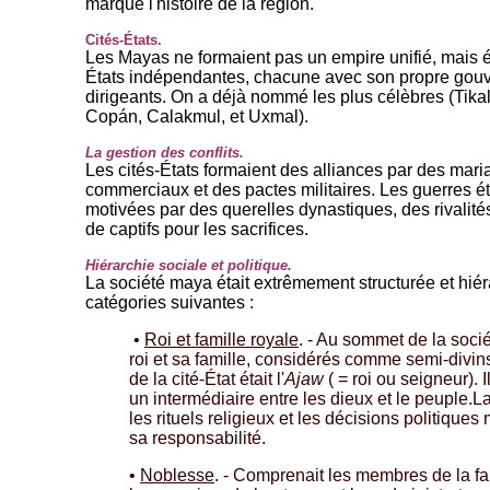
marqué l'histoire de la région.
Cités-États.
Les Mayas ne formaient pas un empire unifié, mais é
États indépendantes, chacune avec son propre gouv
dirigeants. On a déjà nommé les plus célèbres (Tika
Copán, Calakmul, et Uxmal).
La gestion des conflits.
Les cités-États formaient des alliances par des mar
commerciaux et des pactes militaires. Les guerres é
motivées par des querelles dynastiques, des rivalit
de captifs pour les sacrifices.
Hiérarchie sociale et politique.
La société maya était extrêmement structurée et hiér
catégories suivantes :
•
Roi et famille royale
. - Au sommet de la socié
roi et sa famille, considérés comme semi-divi
de la cité-État était l'
Ajaw
( = roi ou seigneur).
un intermédiaire entre les dieux et le peuple.La
les rituels religieux et les décisions politique
sa responsabilité.
•
Noblesse
. - Comprenait les membres de la fam