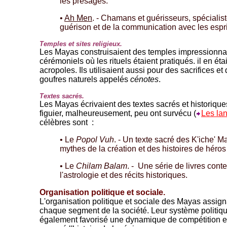
les présages.
•
Ah Men
. - Chamans et guérisseurs, spécialist
guérison et de la communication avec les espri
Temples et sites religieux.
Les Mayas construisaient des temples impressionnan
cérémoniels où les rituels étaient pratiqués. il en ét
acropoles. Ils utilisaient aussi pour des sacrifices et 
goufres naturels appelés
cénotes
.
Textes sacrés.
Les Mayas écrivaient des textes sacrés et historiqu
figuier, malheureusement, peu ont survécu (
Les la
célèbres sont :
• Le
Popol Vuh
. - Un texte sacré des K'iche' 
mythes de la création et des histoires de héro
• Le
Chilam Balam
. - Une série de livres cont
l'astrologie et des récits historiques.
Organisation politique et sociale.
L'organisation politique et sociale des Mayas assigna
chaque segment de la société. Leur système politique
également favorisé une dynamique de compétition et