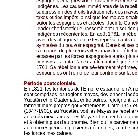
espagnols et la pression croissante exercée 
indigènes. Les causes immédiates de la rébell
suppression des droits traditionnels des maya
taxes et des impôts, ainsi que les mauvais trait
autorités espagnoles et créoles. Jacinto Can
leader charismatique, rassemblant un soutien 
indigènes mécontentes. En août 1761, la rébelli
avec des attaques contre les représentants de l'
symboles du pouvoir espagnol. Canek et ses pa
s'emparer de plusieurs villes, mais leur rébelli
écrasée par les forces espagnoles après plus
intenses. Jacinto Canek a été capturé, jugé e
1761. Sa rébellion a été sévèrement réprimée, e
espagnoles ont renforcé leur contrôle sur la p
Période postcoloniale.
En 1821, les territoires de l'Empire espagnol en Amé
sont comprises les régions mayas, deviennent indé
Yucatán et le Guatemala, entre autres, rejoignent la
forment leurs propres gouvernements. Entre 1847 et
(1847-1901), au Yucatán, voit les Mayas se rebeller c
autorités mexicaines. Les Mayas cherchent à reprendr
et à obtenir plus d'autonomie. Bien qu'ils parviennen
autonomes pendant plusieurs décennies, la rébellion
les forces mexicaines.