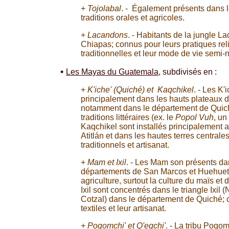
+
Tojolabal
. - Également présents dans 
traditions orales et agricoles.
+
Lacandons
. - Habitants de la jungle 
Chiapas; connus pour leurs pratiques rel
traditionnelles et leur mode de vie semi
•
Les Mayas du Guatemala
, subdivisés en :
+
K'iche' (Quiché) et Kaqchikel
. - Les K'
principalement dans les hauts plateaux 
notamment dans le département de Quich
traditions littéraires (ex. le
Popol Vuh
, un
Kaqchikel sont installés principalement a
Atitlán et dans les hautes terres centrales;
traditionnels et artisanat.
+
Mam et Ixil
. - Les Mam son présents da
départements de San Marcos et Huehue
agriculture, surtout la culture du maïs et 
Ixil sont concentrés dans le triangle Ixil 
Cotzal) dans le département de Quiché; 
textiles et leur artisanat.
+ Poqomchi' et Q'eqchi'
. - La tribu Poqom