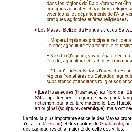
dans les régions de Baja Verapaz et Alta
pratiques agricoles et traditions religieu
viventdans les départements de l'Alta Ve
pratiques agricoles et fêtes religieuses.
•
Les Mayas Belize, du Honduras et du Salva
+ Mopan, implantés principalement dans 
Toledo; agriculture traditionnelle et festiv
+ Kekchi (Q'eqchi'), vivant également dan
Toledo; agriculture et traditions commun
+ Ch'ortí' , présents dans l'ouest du Hond
régions frontalières du Salvador; agricul
subsistance et traditions religieuses ance
•
[
Les Huastèques
(Huaxteca),
au Nord de l'Et
S'ils appartiennent au groupe maya par la langu
nettement par la culture matérielle. Les Huas
art original (sculpture, céramique), mais ont nég
La tribu la plus importante est celle des Mayas prop
Yucatan (
Mexique
) et des confins du
Guatemala
, où
des campagnes et la majorité de celle des villes.