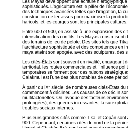
Les Mayas développent une écriture hiéroglyphique
sophistiqués. L'agriculture est le pilier de l'économ
des techniques avancées telles que l'irrigation, la cul
construction de terrasses pour maximiser la producti
haricots, et les courges sont les principales cultures.
Entre 600 et 900, on assiste à une expansion des cit
intensification des conflits. Les Mayas construisent
des terrains de jeu de pelote. Des sites tels que Ti
l'architecture sophistiquée et des compétences en in
maya atteint son apogée, avec des sculptures, des st
Les cités-États sont souvent en rivalité, engageant d
territorial, les routes commerciales et l'influence pol
temporaires se forment pour des raisons stratégiques. 
Calakmul est l'une des plus notables de cette pério
e
À partir du IX
siècle, de nombreuses cités-États du 
commencent à décliner. Les causes de ce déclin so
multifactorielles. On invoque des facteurs environ
prolongées), des guerres incessantes, la surexploita
troubles sociaux internes.
Plusieurs grandes cités comme Tikal et Copán sont
900. Cependant, certaines cités du nord de la péni
Uxmal et Chichén Itzá, vont continuer de prospérer d