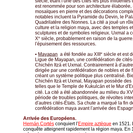
siècle, étant l'une des cités les plus influentes
est renommée pour son architecture élaborée, 
mosaïques en pierre et des décorations comple
notables incluent la Pyramide du Devin, le Pal
Quadrilatère des Nonnes. La cité a joué un rôl
culture et la religion maya, avec des temples e
sculptures et de symboles religieux. Uxmal a
e
X
siècle, probablement en raison de la guerre
l'épuisement des ressources.
e
•
Mayapan
a été fondée au XIII
siècle et est 
Ligue de Mayapan, une confédération de cités-
Chichén Itzá et Uxmal. Contrairement à d'autre
dirigée par une confédération de nobles et de f
créant un système politique plus centralisé. Bi
Chichén Itzá et Uxmal, Mayapan possède des s
telles que le Temple de Kukulcán et le Mur d'En
cité. La cité a été abandonnée au milieu du XV
période de troubles politiques, de révoltes inte
d'autres cités-États. Sa chute a marqué la fin 
confédération maya avant l'arrivée des Espagn
Arrivée des Européens.
Hernán Cortés
conquiert l'
Empire aztèque
en 1521. 
conquête atteignent rapidement la région maya. En