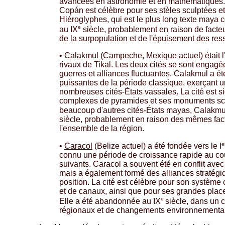
avancées en astronomie et en mathématiques
Copán est célèbre pour ses stèles sculptées et
Hiéroglyphes, qui est le plus long texte maya 
e
au IX
siècle, probablement en raison de fact
de la surpopulation et de l'épuisement des res
•
Calakmul
(Campeche, Mexique actuel) était l
rivaux de Tikal. Les deux cités se sont enga
guerres et alliances fluctuantes. Calakmul a été
puissantes de la période classique, exerçant u
nombreuses cités-États vassales. La cité est s
complexes de pyramides et ses monuments s
beaucoup d'autres cités-États mayas, Calakmul
siècle, probablement en raison des mêmes fact
l'ensemble de la région.
e
•
Caracol
(Belize actuel) a été fondée vers le I
connu une période de croissance rapide au co
suivants. Caracol a souvent été en conflit avec T
mais a également formé des alliances stratégi
position. La cité est célèbre pour son système
et de canaux, ainsi que pour ses grandes plac
e
Elle a été abandonnée au IX
siècle, dans un 
régionaux et de changements environnementa