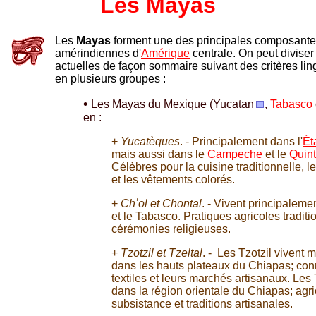
Les Mayas
Les
Mayas
forment une des principales composante
amérindiennes d'
Amérique
centrale. On peut divise
actuelles de façon sommaire suivant des critères li
en plusieurs groupes :
•
Les Mayas du Mexique (Yucatan
,
Tabasco
en :
+
Yucatèques
. - Principalement dans l'
Ét
mais aussi dans le
Campeche
et le
Quin
Célèbres pour la cuisine traditionnelle, le
et les vêtements colorés.
+
Chʼol et Chontal
. - Vivent principalem
et le Tabasco. Pratiques agricoles traditi
cérémonies religieuses.
+
Tzotzil et Tzeltal
. - Les Tzotzil vivent 
dans les hauts plateaux du Chiapas; con
textiles et leurs marchés artisanaux. Les 
dans la région orientale du Chiapas; agri
subsistance et traditions artisanales.