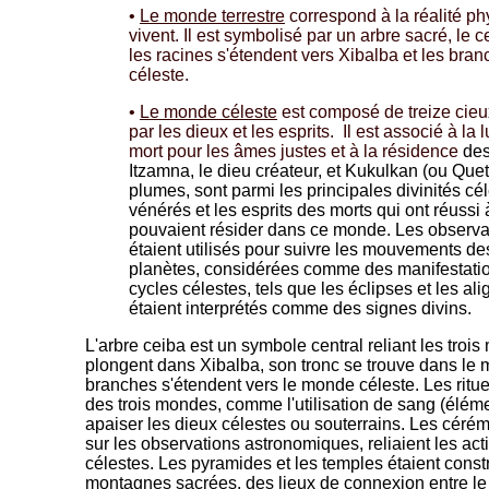
•
Le monde terrestre
correspond à la réalité p
vivent. Il est symbolisé par un arbre sacré, le 
les racines s'étendent vers Xibalba et les bra
céleste.
•
Le monde céleste
est composé de treize cieu
par les dieux et les esprits. Il est associé à la 
mort pour les âmes justes et à la résidence
des
Itzamna, le dieu créateur, et Kukulkan (ou Quetz
plumes, sont parmi les principales divinités cé
vénérés et les esprits des morts qui ont réussi 
pouvaient résider dans ce monde. Les observa
étaient utilisés pour suivre les mouvements des
planètes, considérées comme des manifestatio
cycles célestes, tels que les éclipses et les al
étaient interprétés comme des signes divins.
L'arbre ceiba est un symbole central reliant les troi
plongent dans Xibalba, son tronc se trouve dans le m
branches s'étendent vers le monde céleste. Les ritu
des trois mondes, comme l'utilisation de sang (élém
apaiser les dieux célestes ou souterrains. Les céré
sur les observations astronomiques, reliaient les ac
célestes. Les pyramides et les temples étaient const
montagnes sacrées, des lieux de connexion entre le ci