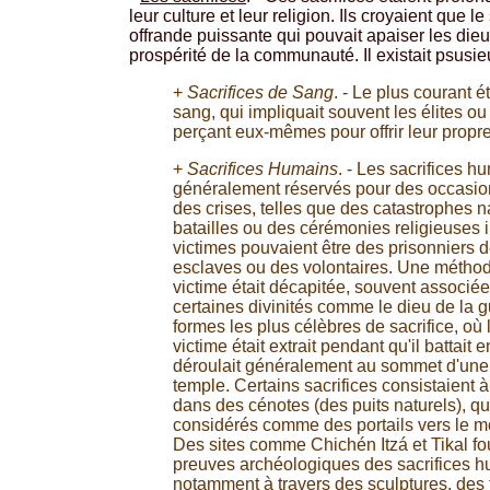
leur culture et leur religion. Ils croyaient que 
offrande puissante qui pouvait apaiser les dieu
prospérité de la communauté. Il existait psusie
+
Sacrifices de Sang
. - Le plus courant ét
sang, qui impliquait souvent les élites ou
perçant eux-mêmes pour offrir leur propr
+
Sacrifices Humains
. - Les sacrifices h
généralement réservés pour des occasio
des crises, telles que des catastrophes n
batailles ou des cérémonies religieuses 
victimes pouvaient être des prisonniers 
esclaves ou des volontaires. Une méthod
victime était décapitée, souvent associée
certaines divinités comme le dieu de la 
formes les plus célèbres de sacrifice, où 
victime était extrait pendant qu'il battait
déroulait généralement au sommet d'une
temple. Certains sacrifices consistaient à 
dans des cénotes (des puits naturels), qu
considérés comme des portails vers le m
Des sites comme Chichén Itzá et Tikal fo
preuves archéologiques des sacrifices h
notamment à travers des sculptures, des 