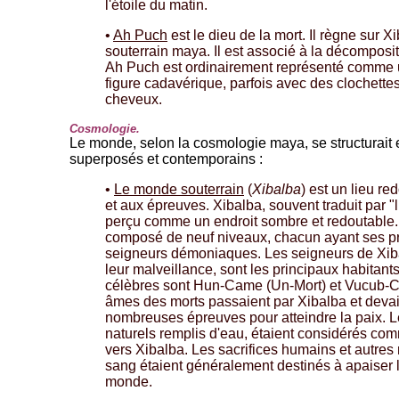
l'étoile du matin.
•
Ah Puch
est le dieu de la mort. Il règne sur 
souterrain maya. Il est associé à la décompositio
Ah Puch est ordinairement représenté comme 
figure cadavérique, parfois avec des clochette
cheveux.
Cosmologie.
Le monde, selon la cosmologie maya, se structurait 
superposés et contemporains :
•
Le monde souterrain
(
Xibalba
) est un lieu re
et aux épreuves. Xibalba, souvent traduit par "l
perçu comme un endroit sombre et redoutable
composé de neuf niveaux, chacun ayant ses p
seigneurs démoniaques. Les seigneurs de Xiba
leur malveillance, sont les principaux habitant
célèbres sont Hun-Came (Un-Mort) et Vucub-C
âmes des morts passaient par Xibalba et deva
nombreuses épreuves pour atteindre la paix. 
naturels remplis d'eau, étaient considérés co
vers Xibalba. Les sacrifices humains et autres 
sang étaient généralement destinés à apaiser 
monde.