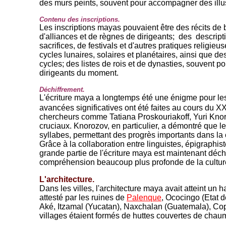
des murs peints, souvent pour accompagner des illus
Contenu des inscriptions.
Les inscriptions mayas pouvaient être des récits de 
d'alliances et de règnes de dirigeants; des descrip
sacrifices, de festivals et d'autres pratiques religieu
cycles lunaires, solaires et planétaires, ainsi que d
cycles; des listes de rois et de dynasties, souvent po
dirigeants du moment.
Déchiffrement.
L'écriture maya a longtemps été une énigme pour le
avancées significatives ont été faites au cours du X
chercheurs comme Tatiana Proskouriakoff, Yuri Knor
cruciaux. Knorozov, en particulier, a démontré que l
syllabes, permettant des progrès importants dans la 
Grâce à la collaboration entre linguistes, épigraphi
grande partie de l'écriture maya est maintenant déch
compréhension beaucoup plus profonde de la culture 
L'architecture.
Dans les villes, l'architecture maya avait atteint un 
attesté par les ruines de
Palenque
, Ococingo (Etat 
Aké, Itzamal (Yucatan), Naxchalan (Guatemala), Cop
villages étaient formés de huttes couvertes de cha