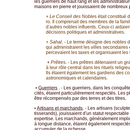
les guerriers de haut rang et les administrateur
maisons en pierre et jouissaient de nombreux 
+
Le Conseil des Noble
s était constitué 
ro. Il comprenait des membres de la famil
d'autres nobles influents. Ceux-ci aidaien
décisions politiques et administratives.
+
Sahal
. - Le terme désigne des nobles d
qui administraient les villes secondaires et
percevaient les taxes et organisaient les 
+
Prêtres
. - Les prêtres détenaient un g
à leur rôle central dans les rituels religieu
Ils étaient également les gardiens des 
astronomiques et calendaires.
•
Guerriers
. - Les guerriers, dans les conquêt
cités, étaient particulièrement respectés. Les 
être récompensés par des terres et des titres.
•
Artisans et marchands
. - Les artisans (sculpt
tisserands), jouissaient d'un statut respectable
expertise. Les marchands, généralement impl
à longue distance, étaient également respecté
accumuler de la richesse.