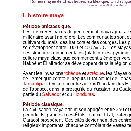
Ruines mayas de Chacchoben, au Mexique.
On distingue
Source :
The World Factbook.
L'histoire maya
Période préclassique.
Les premières traces de peuplement maya apparais
millénaire avant notre ère. Les communautés sont es
cultivant du maïs, des haricots et des courges. Les 
se développent entre 1000 et 400 av. JC. Les Maya
des structures monumentales (plateformes, pyramide
culture maya classique commencent à émerger vers
Nakbé et El Mirador se développent dans la région
Avant les invasions
toltèque
et
aztèque
, les Mayas o
de l'Amérique centrale, depuis l'Etat actuel de Tabas
Tamaulipas
. On la rencontre aujourd'hui dans les E
de Tabasco, dans la presqu'île du Yucatan, au Guat
partie du
Salvador
et du
Honduras
.
Période classique.
La civilisation maya atteint son apogée entre 250 et
période, ls grandes cités-États comme Tikal, Palen
Caracol prospèrent. Ces cités deviennent des centre
religieux importants, chacune contrôlant de vastes te