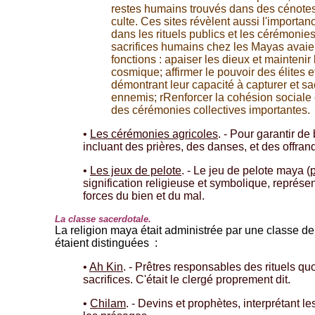
restes humains trouvés dans des cénotes
culte. Ces sites révèlent aussi l'importan
dans les rituels publics et les cérémonies
sacrifices humains chez les Mayas avaie
fonctions : apaiser les dieux et maintenir 
cosmique; affirmer le pouvoir des élites et
démontrant leur capacité à capturer et sac
ennemis; rRenforcer la cohésion sociale 
des cérémonies collectives importantes.
•
Les cérémonies agricoles
. - Pour garantir de
incluant des prières, des danses, et des offran
•
Les jeux de pelote
. - Le jeu de pelote maya (
signification religieuse et symbolique, représent
forces du bien et du mal.
La classe sacerdotale.
La religion maya était administrée par une classe de
étaient distinguées :
•
Ah Kin
. - Prêtres responsables des rituels qu
sacrifices. C'était le clergé proprement dit.
•
Chilam
. - Devins et prophètes, interprétant l