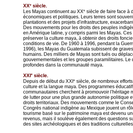
e
XX
siècle.
e
Les Mayas continuent au XX
siècle de faire face à 
économiques et politiques. Leurs terres sont souven
plantations et des projets d'infrastructure, exacerbant 
Des mouvements pour les droits des peuples indi
en Amérique latine, y compris parmi les Mayas. Ce
préserver la culture maya, à obtenir des droits foncie
conditions de vie. De 1960 à 1996, pendant la Guerr
1996), les Mayas du Guatemala subissent de graves 
humains. Des milliers de Mayas sont tués ou déplacé
gouvernementales et les groupes paramilitaires. Le co
profondes dans la communauté maya.
e
XXI
siècle.
e
Depuis de début du XXI
siècle, de nombreux efforts s
culture et la langue maya. Des programmes éducatifs 
communautaires cherchent à promouvoir l'héritage 
de lutter pour une plus grande autonomie politique e
droits territoriaux. Des mouvements comme le Consei
Congrès national indigène au Mexique jouent un rôle 
tourisme basé sur le patrimoine maya est devenu un
revenus, mais il soulève également des questions sur
des sites archéologiques et des traditions culturelles