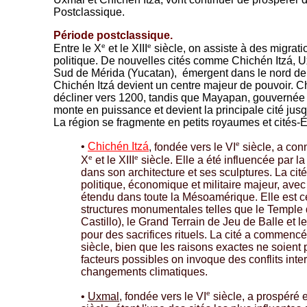
Postclassique.
Période postclassique.
e
e
Entre le X
et le XIII
siècle, on assiste à des migrati
politique. De nouvelles cités comme Chichén Itzá, 
Sud de Mérida (Yucatan), émergent dans le nord de
Chichén Itzá devient un centre majeur de pouvoir. 
décliner vers 1200, tandis que Mayapan, gouvernée
monte en puissance et devient la principale cité ju
La région se fragmente en petits royaumes et cités-É
e
•
Chichén Itzá
, fondée vers le VI
siècle, a con
e
e
X
et le XIII
siècle. Elle a été influencée par la
dans son architecture et ses sculptures. La cit
politique, économique et militaire majeur, av
étendu dans toute la Mésoamérique. Elle est c
structures monumentales telles que le Temple
Castillo), le Grand Terrain de Jeu de Balle et l
pour des sacrifices rituels. La cité a commencé 
siècle, bien que les raisons exactes ne soient 
facteurs possibles on invoque des conflits inte
changements climatiques.
e
•
Uxmal
, fondée vers le VI
siècle, a prospéré e