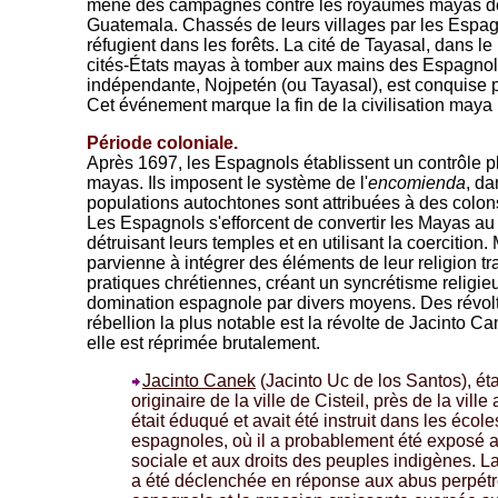
mène des campagnes contre les royaumes mayas de
Guatemala. Chassés de leurs villages par les Esp
réfugient dans les forêts. La cité de Tayasal, dans le
cités-États mayas à tomber aux mains des Espagnols 
indépendante, Nojpetén (ou Tayasal), est conquise 
Cet événement marque la fin de la civilisation maya
Période coloniale.
Après 1697, les Espagnols établissent un contrôle plu
mayas. Ils imposent le système de l'
encomienda
, da
populations autochtones sont attribuées à des colon
Les Espagnols s'efforcent de convertir les Mayas au
détruisant leurs temples et en utilisant la coercition
parvienne à intégrer des éléments de leur religion tr
pratiques chrétiennes, créant un syncrétisme religie
domination espagnole par divers moyens. Des révolt
rébellion la plus notable est la révolte de Jacinto 
elle est réprimée brutalement.
Jacinto Canek
(Jacinto Uc de los Santos), ét
originaire de la ville de Cisteil, près de la ville
était éduqué et avait été instruit dans les école
espagnoles, où il a probablement été exposé a
sociale et aux droits des peuples indigènes. La
a été déclenchée en réponse aux abus perpétr