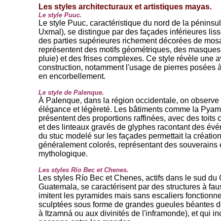
Les styles architecturaux et artistiques mayas.
Le style Puuc.
Le style Puuc, caractéristique du nord de la pénins
Uxmal), se distingue par des façades inférieures lisse
des parties supérieures richement décorées de mosa
représentent des motifs géométriques, des masques 
pluie) et des frises complexes. Ce style révèle une
construction, notamment l'usage de pierres posées à 
en encorbellement.
Le style de Palenque.
À Palenque, dans la région occidentale, on observe
élégance et légèreté. Les bâtiments comme la Pyami
présentent des proportions raffinées, avec des toits
et des linteaux gravés de glyphes racontant des év
du stuc modelé sur les façades permettait la créatio
généralement colorés, représentant des souverains 
mythologique.
Les styles Río Bec et Chenes.
Les styles Río Bec et Chenes, actifs dans le sud du
Guatemala, se caractérisent par des structures à fau
imitent les pyramides mais sans escaliers fonctionne
sculptées sous forme de grandes gueules béantes d
à Itzamná ou aux divinités de l'inframonde), et qui 