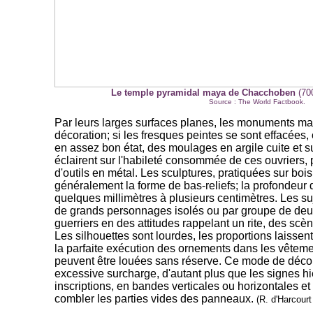
Le temple pyramidal maya de Chacchoben
(700
Source : The World Factbook.
Par leurs larges surfaces planes, les monuments may
décoration; si les fresques peintes se sont effacées,
en assez bon état, des moulages en argile cuite et s
éclairent sur l'habileté consommée de ces ouvriers, 
d'outils en métal. Les sculptures, pratiquées sur bois
généralement la forme de bas-reliefs; la profondeur d
quelques millimètres à plusieurs centimètres. Les su
de grands personnages isolés ou par groupe de deux 
guerriers en des attitudes rappelant un rite, des scèn
Les silhouettes sont lourdes, les proportions laissent
la parfaite exécution des ornements dans les vêtement
peuvent être louées sans réserve. Ce mode de décora
excessive surcharge, d'autant plus que les signes h
inscriptions, en bandes verticales ou horizontales et
combler les parties vides des panneaux.
(R. d'Harcourt