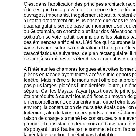
C'est dans l'application des principes architecturau
édifices que l'on a pu vérifier l'influence des Toltèq
ouvrages, importants, inégalement répartis, restent c
Yucatan proprement dit. Plus encore que dans le m
quadrangulaire sert de base au monument, soit qu
au Guatemala, on cherche à utiliser des élévations 
soit qu'on se voie réduit, comme dans les plaines b
des éminences artificielles. L'édifice qui couronne l
varie d'aspect selon sa destination et la région. On 
caractéristiques suivantes: de plan rectangulaire, il
de cinq à six mètres et s'étend beaucoup plus en la
A l'intérieur les chambres longues et étroites forment
pièces en façade ayant toutes accès sur le dehors pa
fenêtre. Mais même si le monument offre de la profo
pas plus larges; placées l'une derrière l'autre, un é
sépare. Car les Mayas, n'ayant pas trouvé le principe
étaient réduits à couvrir leurs édifices au moyen de
en encorbellement, ce qui entraînait, outre l'étroite
environ), la construction de murs très épais que l'on
fortement, afin de faire contre- poids au porte-à-fau
raison de charge a amené les constructeurs à élever
premier; il consistait en deux murs de base parallèle
s'appuyant l'un à l'autre par le sommet et dont l'app
la véritable fonction. Il n'était pas habitable.