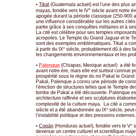
•
Tikal
(Guatemala actuel) est l'une des plus a
e
mayas, fondée vers le IV
siècle avant notre ère
apogée durant la période classique (250-900 a
une influence considérable sur les autres cité
partie grâce à ses conquêtes militaires et à ses
La cité est célèbre pour ses temples imposant
acropoles. Le Temple du Grand Jaguar et le 
sont des exemples emblématiques. Tikal a con
e
à partir du IX
siècle, probablement dû à des f
les changements environnementaux et les pro
•
Palenque
(Chiapas, Mexique actuel) a été fon
avant notre ère, mais elle est surtout connue p
prospérité sous le règne du roi Pakal le Grand
Pakal, Palenque a connu une période de constr
l'érection de structures telles que le Temple des
tombe de Pakal a été découverte. Palenque es
architecture raffinée et ses sculptures élaboré
complexité de la culture maya. La cité a comm
e
siècle et a été abandonnée au IX
siècle, peut
l'instabilité politique et des pressions externes.
e
•
Copán
(Honduras actuel), fondée vers le V
s
devenue un centre culturel et scientifique maj