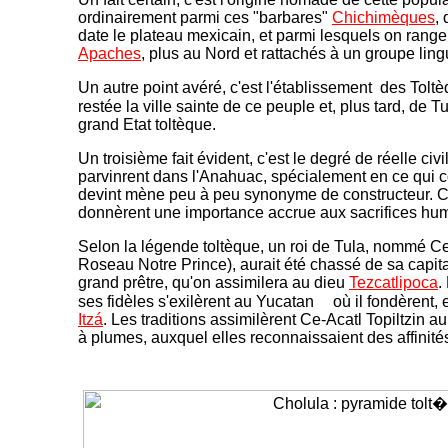
ordinairement parmi ces "barbares"
Chichimèques
,
date le plateau mexicain, et parmi lesquels on range
Apaches
, plus au Nord et rattachés à un groupe lingu
Un autre point avéré, c'est l'établissement des Tolt
restée la ville sainte de ce peuple et, plus tard, de T
grand Etat toltèque.
Un troisième fait évident, c'est le degré de réelle civ
parvinrent dans l'Anahuac, spécialement en ce qui co
devint mène peu à peu synonyme de constructeur. Ce
donnèrent une importance accrue aux sacrifices hu
Selon la légende toltèque, un roi de Tula, nommé Ce-
Roseau Notre Prince), aurait été chassé de sa capit
grand prêtre, qu'on assimilera au dieu
Tezcatlipoca
.
ses fidèles s'exilèrent au Yucatan
où il fondèrent, 
Itzá
. Les traditions assimilèrent Ce-Acatl Topiltzin a
à plumes, auxquel elles reconnaissaient des affinité
-