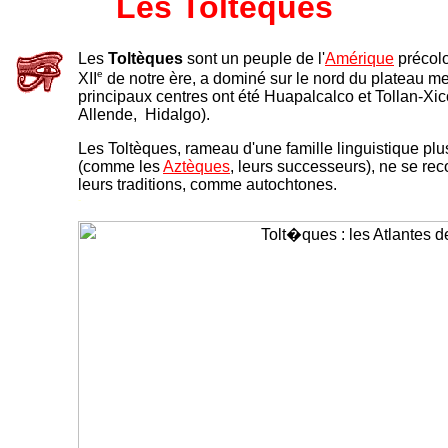
Les Toltèques
Les
Toltèques
sont un
peuple de l'
Amérique
précolo
e
XII
de notre ère, a dominé sur le nord du plateau me
principaux centres ont été Huapalcalco et Tollan-Xico
Allende, Hidalgo).
Les Toltèques, rameau d'une famille linguistique pl
(comme les
Aztèques
, leurs successeurs), ne se re
leurs traditions, comme autochtones.
-