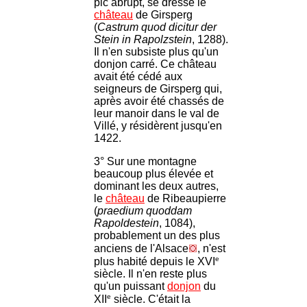
pic abrupt, se dresse le
château
de Girsperg
(
Castrum quod dicitur der
Stein in Rapolzstein
, 1288).
Il n'en subsiste plus qu'un
donjon carré. Ce château
avait été cédé aux
seigneurs de Girsperg qui,
après avoir été chassés de
leur manoir dans le val de
Villé, y résidèrent jusqu'en
1422.
3° Sur une montagne
beaucoup plus élevée et
dominant les deux autres,
le
château
de Ribeaupierre
(
praedium quoddam
Rapoldestein
, 1084),
probablement un des plus
anciens de l'Alsace
, n'est
e
plus habité depuis le XVI
siècle. Il n'en reste plus
qu'un puissant
donjon
du
e
XII
siècle. C'était la