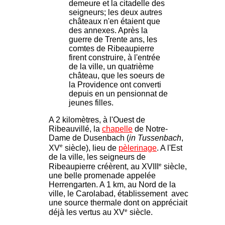
demeure et la citadelle des
seigneurs; les deux autres
châteaux n'en étaient que
des annexes. Après la
guerre de Trente ans, les
comtes de Ribeaupierre
firent construire, à l'entrée
de la ville, un quatrième
château, que les soeurs de
la Providence ont converti
depuis en un pensionnat de
jeunes filles.
A 2 kilomètres, à l'Ouest de
Ribeauvillé, la
chapelle
de Notre-
Dame de Dusenbach (
in Tussenbach
,
e
XV
siècle), lieu de
pèlerinage
. A l'Est
de la ville, les seigneurs de
e
Ribeaupierre créèrent, au XVIII
siècle,
une belle promenade appelée
Herrengarten. A 1 km, au Nord de la
ville, le Carolabad, établissement avec
une source thermale dont on appréciait
e
déjà les vertus au XV
siècle.