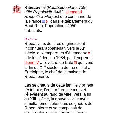
Ribeauvillé
(
Ratabaldouilare
, 759;
uille Rapolswilr
, 1462;
allemand
'
Rappoltsweiler
) est une commune de
la France
, dans le département du
Haut-Rhin. Population : 4950
habitants.
.
Histoire
Ribeauvillé, dont les origines sont
e
inconnues, appartenait, vers le XI
siècle, aux empereurs d'Allemagne
;
elle fut cédée, en 1084, par l'empereur
Henri IV
à l'évêché de Bâle
qui, vers
e
la fin du XII
siècle, la donna en fief à
Egelolphe, le chef de la maison de
Ribeaupierre.
Les seigneurs de cette famille y prirent
résidence, l'entourèrent de murs et
l'élevèrent au rang de ville. Vers la fin
e
du XIII
siècle, la nouvelle ville avait
simultanément plusieurs seigneurs de
Ribeaupierre et se composait de
quatre cités différentes qui avaient