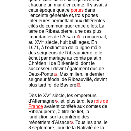
chacune un mur d'enceinte. Il y avait à
cette époque quatre
portes
dans
l'enceinte générale et, trois portes
intérieures permettant aux différentes
cités de communiquer entre elles. La
terre de Ribeaupierre, une des plus
importantes de l'Alsace
, comprenait,
e
au XVI
siècle, huit bailliages. En
1671, à l'extinction de la ligne mâle
des seigneurs de Ribeaupierre, elle
échut par mariage au comte palatin
Chrétien II de Birkenfeld, dont le
successeur devint également duc de
Deux-Ponts
. Maximilien, le dernier
seigneur féodal de Ribeauvillé, devint
plus tard roi de Bavière
.
e
Dès le XV
siècle, les empereurs
d'Allemagne
, et, plus tard, les
rois de
France
avaient conféré aux comtes de
Ribeaupierre, à titre de fief, la
juridiction sur la confrérie des
ménétriers d'Alsace
. Tous les ans, le
8 septembre, jour de la Nativité de la