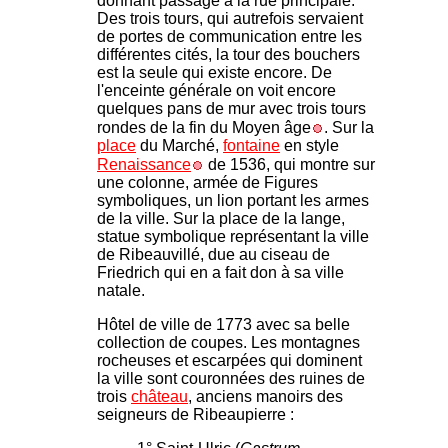
donnant passage à la rue principale.
Des trois tours, qui autrefois servaient
de portes de communication entre les
différentes cités, la tour des bouchers
est la seule qui existe encore. De
l'enceinte générale on voit encore
quelques pans de mur avec trois tours
rondes de la fin du Moyen âge
. Sur la
place
du Marché,
fontaine
en style
Renaissance
de 1536, qui montre sur
une colonne, armée de Figures
symboliques, un lion portant les armes
de la ville. Sur la place de la lange,
statue symbolique représentant la ville
de Ribeauvillé, due au ciseau de
Friedrich qui en a fait don à sa ville
natale.
Hôtel de ville de 1773 avec sa belle
collection de coupes. Les montagnes
rocheuses et escarpées qui dominent
la ville sont couronnées des ruines de
trois
château
, anciens manoirs des
seigneurs de Ribeaupierre :