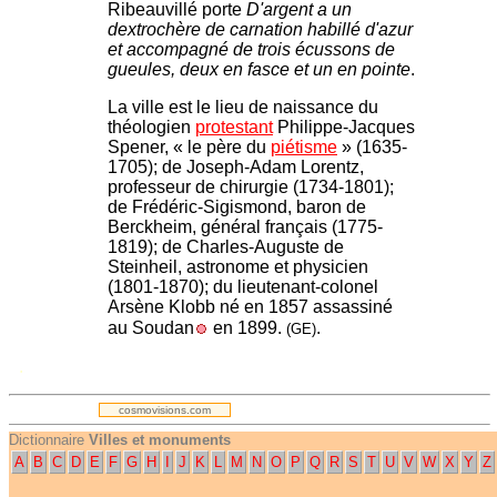
Ribeauvillé porte
D'argent a un
dextrochère de carnation habillé d'azur
et accompagné de trois écussons de
gueules, deux en fasce et un en pointe
.
La ville est le lieu de naissance du
théologien
protestant
Philippe-Jacques
Spener, « le père du
piétisme
» (1635-
1705); de Joseph-Adam Lorentz,
professeur de chirurgie (1734-1801);
de Frédéric-Sigismond, baron de
Berckheim, général français (1775-
1819); de Charles-Auguste de
Steinheil, astronome et physicien
(1801-1870); du lieutenant-colonel
Arsène Klobb né en 1857 assassiné
au Soudan
en 1899.
.
(GE)
.
cosmovisions.com
Dictionnaire
Villes et monuments
A
B
C
D
E
F
G
H
I
J
K
L
M
N
O
P
Q
R
S
T
U
V
W
X
Y
Z