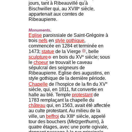
jours, tant à Ribeauvillé qu'à
e
Bischwiller qui, au XVIII
siècle,
appartenait aux comtes de
Ribeaupierre.
.
Monuments
Eglise
paroissiale de Saint-Grégoire à
trois
nefs
en
style gothique
,
commencée en 1284 et terminée en
1473;
statue
de la Vierge
, belle
e
sculpture
en bois du XV
siècle; sous
le
choeur
se trouvait le caveau
sépulcral des seigneurs de
Ribeaupierre. Eglise des augustins, en
style gothique de la dernière période.
e
Chapelle
de l'hospice de la fin du XV
siècle, qui, en 1811, fut convertie en
halle au blé. Temple
protestant
de
1783 remplaçant la chapelle du
château
qui, en 1563, avait été affectée
au culte protestant. Au milieu de la
e
ville, un
beffroi
du XIII
siècle, appelé
tour des bouchers (
Metzgerthurm
), à
quatre étages, avec une porte ogivale,