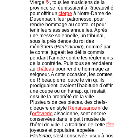
Vierge
, tous les musiciens de la
province se réunissaient à Ribeauvillé,
pour offrir un
cierge
à Notre-Dame de
Dusenbach, leur patronesse, pour
rendre hommage au comte, et pour
tenir leurs assises annuelles. Après
une messe solennelle, un tribunal,
sous la présidence du roi des
ménétriers (
Pfeiferkönig
), nommé par
le comte, jugeait les délits commis
pendant l'année contre les règlements
de la confrérie. Puis tous se rendaient
au
château
pour rendre hommage an
seigneur. A cette occasion, les comtes
de Ribeaupierre, outre le vin qu'ils
prodiguaient, avaient l'habitude d'offrir
une coupe ou un hanap, qui restait
ensuite la propriété de la ville.
Plusieurs de ces pièces, des chefs-
d'oeuvre en style
Renaissance
de
l'
orfèvrerie
alsacienne, sont encore
conservées dans le petit musée de
l'hôtel de ville. La tradition de cette
fête
joyeuse et populaire, appelée
Pfeifertag
, s'est conservée jusqu'à nos