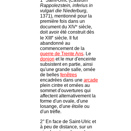
1° Saint-Ulric (
Castrum
Rappolezstein, inferius in
vulgari die Niederburg
,
1371), mentionné pour la
première fois dans un
e
document du XIV
siècle,
doit avoir été construit dès
e
le XIII
siècle. Il fut
abandonné au
commencement de la
guerre de Trente Ans
. Le
donjon
et le mur d'enceinte
subsistent en partie, ainsi
qu'une grande salle, ornée
de belles
fenêtres
encadrées dans une
arcade
plein cintre et ornées au
sommet d'ouvertures qui
affectent alternativement la
forme d'un ovale, d'une
losange, d'une étoile ou
d'un trèfle.
2° En face de Saint-Ulric et
à peu de distance, sur un