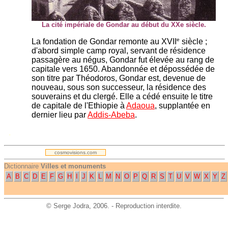
La cité impériale de Gondar au début du XXe siècle.
e
La fondation de Gondar remonte au XVII
siècle ;
d'abord simple camp royal, servant de résidence
passagère au négus, Gondar fut élevée au rang de
capitale vers 1650. Abandonnée et dépossédée de
son titre par Théodoros, Gondar est, devenue de
nouveau, sous son successeur, la résidence des
souverains et du clergé. Elle a cédé ensuite le titre
de capitale de l'Ethiopie à
Adaoua
, supplantée en
dernier lieu par
Addis-Abeba
.
.
cosmovisions.com
Dictionnaire
Villes et monuments
A
B
C
D
E
F
G
H
I
J
K
L
M
N
O
P
Q
R
S
T
U
V
W
X
Y
Z
©
Serge Jodra
, 2006. - Reproduction interdite.