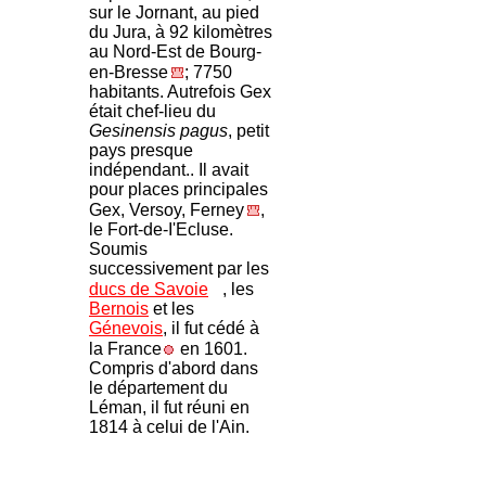
sur le Jornant, au pied
du Jura, à 92 kilomètres
au Nord-Est de Bourg-
en-Bresse
; 7750
habitants. Autrefois Gex
était chef-lieu du
Gesinensis pagus
, petit
pays presque
indépendant.. Il avait
pour places principales
Gex, Versoy, Ferney
,
le Fort-de-I'Ecluse.
Soumis
successivement par les
ducs de Savoie
, les
Bernois
et les
Génevois
, il fut cédé à
la France
en 1601.
Compris d'abord dans
le département du
Léman, il fut réuni en
1814 à celui de l'Ain.