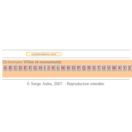
.
cosmovisions.com
Dictionnaire
Villes et monuments
A
B
C
D
E
F
G
H
I
J
K
L
M
N
O
P
Q
R
S
T
U
V
W
X
Y
Z
©
Serge Jodra
, 2007. - Reproduction interdite.