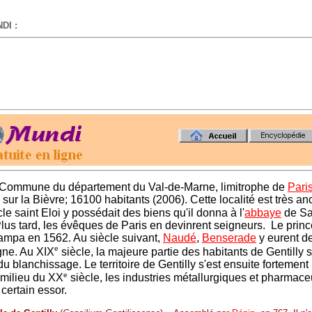
DI :
-
- Commune du département du Val-de-Marne, limitrophe de
Pari
sur la Bièvre; 16100 habitants (2006). Cette localité est très an
le saint Eloi y possédait des biens qu'il donna à l'
abbaye
de Sai
Plus tard, les évêques de Paris en devinrent seigneurs. Le prin
ampa en 1562. Au siècle suivant,
Naudé
,
Benserade
y eurent d
e
ne. Au XIX
siècle, la majeure partie des habitants de Gentilly se
 du blanchissage. Le territoire de Gentilly s'est ensuite fortement
e
u milieu du XX
siècle, les industries métallurgiques et pharmace
 certain essor.