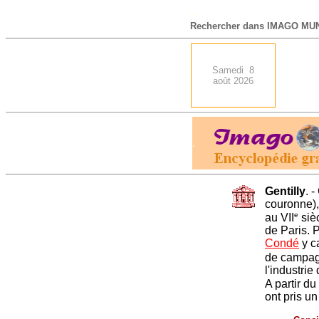
-
Rechercher dans IMAGO MUN
Samedi 8
août 2026
.
Gentilly
. 
couronne), 
e
au VII
sièc
de Paris. 
Condé
y c
de campag
l'industrie
A partir d
ont pris un