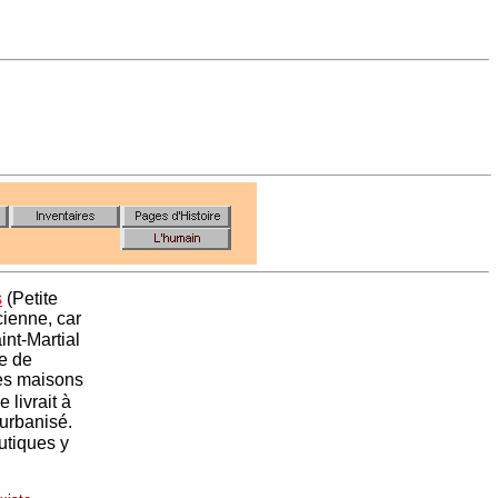
s
(Petite
cienne, car
nt-Martial
ce de
es maisons
 livrait à
 urbanisé.
utiques y