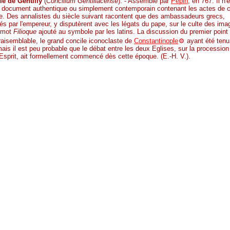
le de Gentilly
(
Concilium Gentiliacense
). - Assemblé par
Pépin
, en 767. Il n'
 document authentique ou simplement contemporain contenant les actes de 
e. Des annalistes du siècle suivant racontent que des ambassadeurs grecs,
s par l'empereur, y disputèrent avec les légats du pape, sur le culte des ima
e mot
Filioque
ajouté au symbole par les latins. La discussion du premier point
raisemblable, le grand concile iconoclaste de
Constantinople
ayant été tenu
ais il est peu probable que le débat entre les deux Eglises, sur la procession
Esprit, ait formellement commencé dès cette époque. (E.-H. V.).