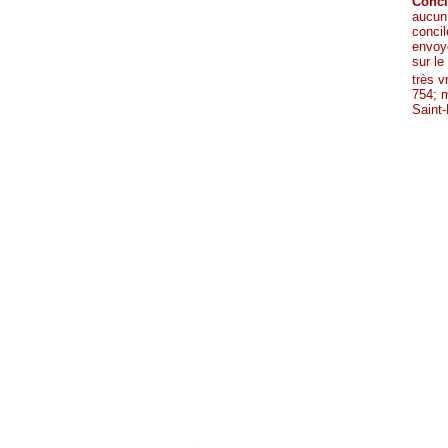
Conci
aucun
concil
envoyé
sur l
très v
754; m
Saint-
.