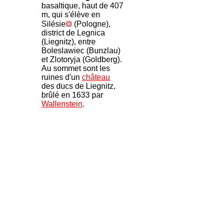
basaltique, haut de 407
m, qui s'élève en
Silésie
(Pologne),
district de Legnica
(Liegnitz), entre
Boleslawiec (Bunzlau)
et Zlotoryja (Goldberg).
Au sommet sont les
ruines d'un
château
des ducs de Liegnitz,
brûlé en 1633 par
Wallenstein
.