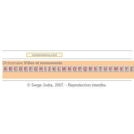
.
cosmovisions.com
Dictionnaire
Villes et monuments
A
B
C
D
E
F
G
H
I
J
K
L
M
N
O
P
Q
R
S
T
U
V
W
X
Y
Z
©
Serge Jodra
, 2007. - Reproduction interdite.