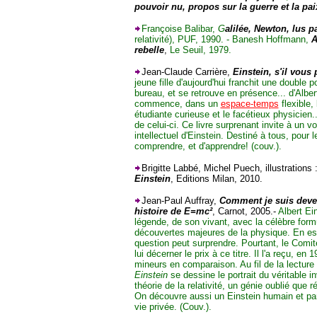
pouvoir nu, propos sur la guerre et la pai
Françoise Balibar,
G
alilée, Newton, lus p
relativité), PUF, 1990. - Banesh Hoffmann,
A
rebelle
,
Le Seuil, 1979.
Jean-Claude Carrière,
Einstein, s'il vous p
jeune fille d'aujourd'hui franchit une double 
bureau, et se retrouve en présence... d'Alber
commence, dans un
espace-temps
flexible,
étudiante curieuse et le facétieux physicien.
de celui-ci. Ce livre surprenant invite à un v
intellectuel d'Einstein. Destiné à tous, pour le
comprendre, et d'apprendre! (couv.).
Brigitte Labbé, Michel Puech, illustrations 
Einstein
, Editions Milan, 2010.
Jean-Paul Auffray,
Comment je suis deven
histoire de E=mc²
, Carnot, 2005.-
Albert Ei
légende, de son vivant, avec la célèbre form
découvertes majeures de la physique. En est-
question peut surprendre. Pourtant, le Comité
lui décerner le prix à ce titre. Il l'a reçu, e
mineurs en comparaison. Au fil de la lecture
Einstein
se dessine le portrait du véritable 
théorie de la relativité, un génie oublié que r
On découvre aussi un Einstein humain et pa
vie privée. (Couv.).