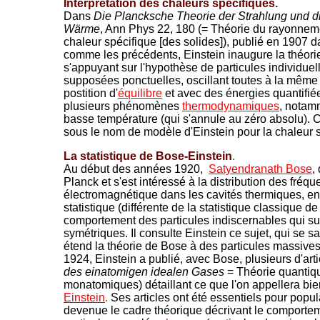
Interprétation des chaleurs spécifiques.
Dans
Die Plancksche Theorie der Strahlung und di
Wärme
, Ann Phys 22, 180 (= Théorie du rayonneme
chaleur spécifique [des solides]), publié en 1907 
comme les précédents, Einstein inaugure la théori
s'appuyant sur l'hypothèse de particules individue
supposées ponctuelles, oscillant toutes à la même
postition d'
équilibre
et avec des énergies quantifiées
plusieurs phénomènes
thermodynamiques
, notam
basse température (qui s'annule au zéro absolu). C
sous le nom de modèle d'Einstein pour la chaleur 
La statistique de Bose-Einstein
.
Au début des années 1920,
Satyendranath Bose
,
Planck et s'est intéressé à la distribution des fréqu
électromagnétique dans les cavités thermiques, en
statistique (différente de la statistique classique d
comportement des particules indiscernables qui su
symétriques. Il consulte Einstein ce sujet, qui se sa
étend la théorie de Bose à des particules massives
1924, Einstein a publié, avec Bose, plusieurs d'artic
des einatomigen idealen Gases
= Théorie quantiqu
monatomiques) détaillant ce que l'on appellera bie
Einstein
.
Ses articles ont été essentiels pour popul
devenue le cadre théorique décrivant le comporteme