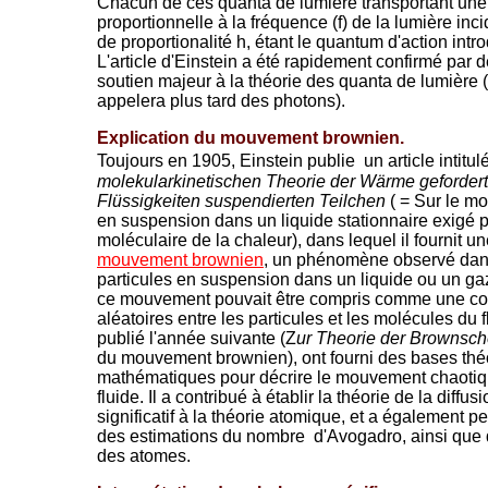
Chacun de ces quanta de lumière transportant une 
proportionnelle à la fréquence (f) de la lumière incid
de proportionalité h, étant le quantum d'action intr
L'article d'Einstein a été rapidement confirmé par 
soutien majeur à la théorie des quanta de lumière 
appelera plus tard des photons).
Explication du mouvement brownien.
Toujours en 1905, Einstein publie un article intitul
molekularkinetischen Theorie der Wärme geforde
Flüssigkeiten suspendierten Teilchen
( = Sur le mo
en suspension dans un liquide stationnaire exigé pa
moléculaire de la chaleur), dans lequel il fournit u
mouvement brownien
, un phénomène observé dans 
particules en suspension dans un liquide ou un gaz
ce mouvement pouvait être compris comme une co
aléatoires entre les particules et les molécules du fl
publié l'année suivante (Z
ur Theorie der Browns
du mouvement brownien), ont fourni des bases thé
mathématiques pour décrire le mouvement chaotiq
fluide. Il a contribué à établir la théorie de la diffu
significatif à la théorie atomique, et a également p
des estimations du nombre d'Avogadro, ainsi que 
des atomes.