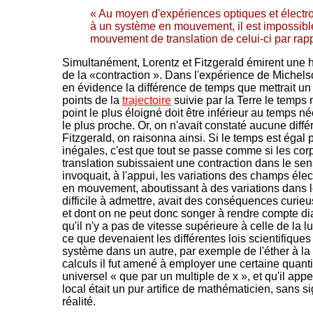
« Au moyen d'expériences optiques et électr
à un système en mouvement, il est impossibl
mouvement de translation de celui-ci par rappo
Simultanément, Lorentz et Fitzgerald émirent une 
de la «contraction ». Dans l'expérience de Michelso
en évidence la différence de temps que mettrait un
points de la
trajectoire
suivie par la Terre le temps 
point le plus éloigné doit être inférieur au temps né
le plus proche. Or, on n'avait constaté aucune diff
Fitzgerald, on raisonna ainsi. Si le temps est égal
inégales, c'est que tout se passe comme si les co
translation subissaient une contraction dans le s
invoquait, à l'appui, les variations des champs élect
en mouvement, aboutissant à des variations dans 
difficile à admettre, avait des conséquences curieu
et dont on ne peut donc songer à rendre compte di
qu'il n'y a pas de vitesse supérieure à celle de la l
ce que devenaient les différentes lois scientifique
système dans un autre, par exemple de l'éther à la 
calculs il fut amené à employer une certaine quanti
universel « que par un multiple de x », et qu'il app
local était un pur artifice de mathématicien, sans s
réalité.