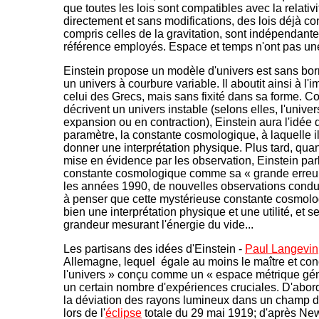
que toutes les lois sont compatibles avec la relativi
directement et sans modifications, des lois déjà con
compris celles de la gravitation, sont indépendante
référence employés. Espace et temps n'ont pas un
Einstein propose un modèle d'univers est sans born
un univers à courbure variable. Il aboutit ainsi à 
celui des Grecs, mais sans fixité dans sa forme. C
décrivent un univers instable (selons elles, l'univer
expansion ou en contraction), Einstein aura l'idée 
paramètre, la constante cosmologique, à laquelle i
donner une interprétation physique. Plus tard, quan
mise en évidence par les observation, Einstein parl
constante cosmologique comme sa « grande erreur 
les années 1990, de nouvelles observations condui
à penser que cette mystérieuse constante cosmologiq
bien une interprétation physique et une utilité, e
grandeur mesurant l'énergie du vide...
Les partisans des idées d'Einstein -
Paul Langevin
Allemagne, lequel égale au moins le maître et con
l'univers » conçu comme un « espace métrique génér
un certain nombre d'expériences cruciales. D'abord,
la déviation des rayons lumineux dans un champ d
lors de l'
éclipse
totale du 29 mai 1919; d'après New