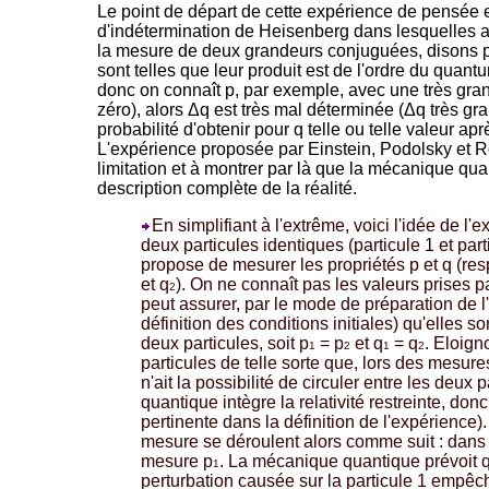
Le point de départ de cette expérience de pensée e
d'indétermination de Heisenberg dans lesquelles ap
la mesure de deux grandeurs conjuguées, disons p 
sont telles que leur produit est de l'ordre du quantu
donc on connaît p, par exemple, avec une très gra
zéro), alors Δq est très mal déterminée (Δq très gr
probabilité d'obtenir pour q telle ou telle valeur apr
L'expérience proposée par Einstein, Podolsky et Ro
limitation et à montrer par là que la mécanique qu
description complète de la réalité.
En simplifiant à l'extrême, voici l'idée de l
deux particules identiques (particule 1 et part
propose de mesurer les propriétés p et q (re
et q
). On ne connaît pas les valeurs prises 
2
peut assurer, par le mode de préparation de l
définition des conditions initiales) qu'elles 
deux particules, soit p
= p
et q
= q
. Eloign
1
2
1
2
particules de telle sorte que, lors des mesur
n'ait la possibilité de circuler entre les deux
quantique intègre la relativité restreinte, donc
pertinente dans la définition de l'expérience)
mesure se déroulent alors comme suit : dans
mesure p
. La mécanique quantique prévoit 
1
perturbation causée sur la particule 1 empêc