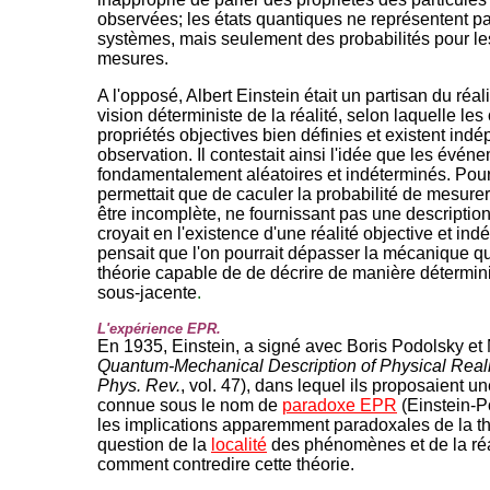
observées; les états quantiques ne représentent pa
systèmes, mais seulement des probabilités pour les
mesures.
A l'opposé, Albert Einstein était un partisan du réa
vision déterministe de la réalité, selon laquelle le
propriétés objectives bien définies et existent in
observation. Il contestait ainsi l'idée que les évé
fondamentalement aléatoires et indéterminés. Pour 
permettait que de caculer la probabilité de mesurer 
être incomplète, ne fournissant pas une description s
croyait en l'existence d'une réalité objective et i
pensait que l'on pourrait dépasser la mécanique q
théorie capable de de décrire de manière déterminis
sous-jacente
.
L'expérience EPR.
En 1935, Einstein, a signé avec Boris Podolsky et 
Quantum-Mechanical Description of Physical Real
Phys. Rev.
, vol. 47), dans lequel ils proposaient 
connue sous le nom de
paradoxe EPR
(Einstein-P
les implications apparemment paradoxales de la th
question de la
localité
des phénomènes et de la réal
comment contredire cette théorie.