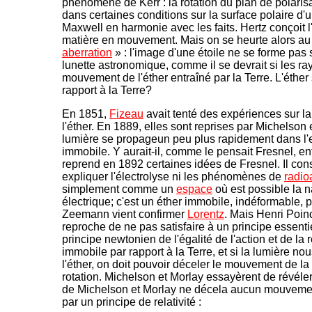
phénomène de Kerr : la rotation du plan de polarisa
dans certaines conditions sur la surface polaire d'
Maxwell en harmonie avec les faits. Hertz conçoit 
matière en mouvement. Mais on se heurte alors a
aberration
» : l'image d'une étoile ne se forme pas s
lunette astronomique, comme il se devrait si les ra
mouvement de l'éther entraîné par la Terre. L'éther 
rapport à la Terre?
En 1851,
Fizeau
avait tenté des expériences sur la
l'éther. En 1889, elles sont reprises par Michelson 
lumière se propageun peu plus rapidement dans l'
immobile. Y aurait-il, comme le pensait Fresnel, en
reprend en 1892 certaines idées de Fresnel. Il co
expliquer l'électrolyse ni les phénomènes de
radioa
simplement comme un
espace
où est possible la 
électrique; c'est un éther immobile, indéformable, p
Zeemann vient confirmer
Lorentz
. Mais Henri Poinc
reproche de ne pas satisfaire à un principe essent
principe newtonien de l'égalité de l'action et de la r
immobile par rapport à la Terre, et si la lumière no
l'éther, on doit pouvoir déceler le mouvement de la
rotation. Michelson et Morlay essayèrent de révéler 
de Michelson et Morlay ne décela aucun mouveme
par un principe de relativité :