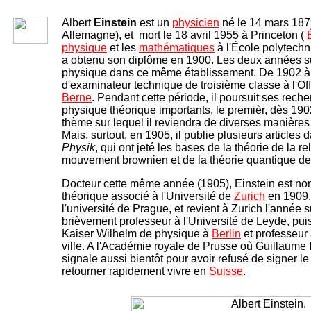
Albert
Einstein
est un
physicien
né le 14 mars 18
Allemagne), et mort le 18 avril 1955 à Princeton (
physique
et les
mathématiques
à l'École polytechn
a obtenu son diplôme en 1900. Les deux années sui
physique dans ce même établissement. De 1902 à 
d'examinateur technique de troisième classe à l'Of
Berne
. Pendant cette période, il poursuit ses reche
physique théorique importants, le premièr, dès 1902
thème sur lequel il reviendra de diverses manière
Mais, surtout, en 1905, il publie plusieurs articles
Physik
, qui ont jeté les bases de la théorie de la rel
mouvement brownien et de la théorie quantique de
Docteur cette même année (1905), Einstein est n
théorique associé à l'Université de
Zurich
en 1909. 
l'université de Prague, et revient à Zurich l'année s
brièvement professeur à l'Université de Leyde, puis 
Kaiser Wilhelm de physique à
Berlin
et professeur 
ville. A l'Académie royale de Prusse où Guillaume II
signale aussi bientôt pour avoir refusé de signer l
retourner rapidement vivre en
Suisse
.
-