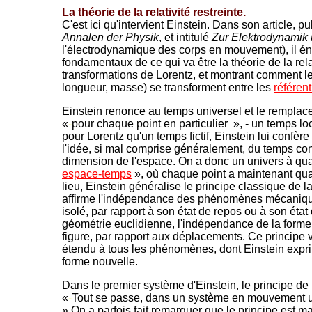
La théorie de la relativité restreinte.
C'est ici q
u'intervient Einstein. Dans son article, p
Annalen der Physik
, et intitulé
Zur Elektrodynamik 
l'électrodynamique des corps en mouvement), il én
fondamentaux de ce qui va être la théorie de la relativ
transformations de Lorentz, et montrant comment l
longueur, masse) se transforment entre les
référent
Einstein renonce au temps universel et le remplac
«
-
pour chaque point en particulier », - un temps loc
pour Lorentz qu'un temps fictif, Einstein lui confère 
l'idée, si mal comprise généralement, du temps 
dimension de l'espace. On a donc un univers à quat
espace-temps
», où chaque point a maintenant qu
lieu, Einstein généralise le principe classique de la
affirme l'indépendance des phénomènes mécaniques
isolé, par rapport à son état de repos ou à son éta
géométrie euclidienne, l'indépendance de la forme
figure, par rapport aux déplacements. Ce principe 
étendu à tous les phénomènes, dont Einstein expri
forme nouvelle.
Dans le premier système d'Einstein, le principe de r
«
-
Tout se passe, dans un système en mouvement uni
» On a parfois fait remarquer que le principe est 