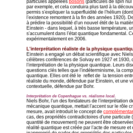
particules appelées
bosons
(particules de spin nul
par exemple, et cela conduira plus tard à la décou
permis s'expliquer la superfluidité de l'hélium (don
l'existence remontent à la fin des années 1920). De
à prédire la possibilité d'un nouvel étét de la mati
Einstein - dans lequel, à très basse température,
s'accumulent dans l'état quantique fondamental. Ce
expérimentalement en 2006.
L'interprétation réaliste de la physique quantiq
Einstein a engagé un débat scientifique avec Niel
célèbres conférences de Solvay en 1927 et 1930, 
l'interprétation de la physique quantique. Leurs di
questions clés telles que l'indéterminisme, la compl
quantique. Elles ont été le reflet de la tension ent
réaliste du monde, défendue par Einstein, et une vi
contextuelle, défendue par Bohr.
Interprétation de Copenhague vs. réalisme local.
Niels Bohr, l'un des fondateurs de l'interprétatio
mécanique quantique, mettait l'accent sur le rôle cr
mesure, avait introduit le concept de
complémentar
cas, des propriétés contradictoires d'une particule 
quantité de mouvement) ne peuvent être observées 
réalité quantique est créée par l'acte de mesure et d
inapproprié de parler des propriétés des particules