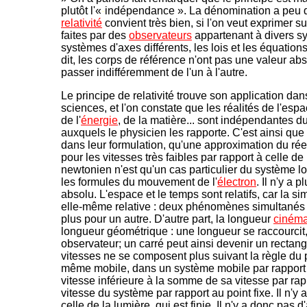
plutôt l'«
-
indépendance ». La dénomination a peu d'
relativité
convient très bien, si l'on veut exprimer 
faites par des
observateurs
appartenant à divers sy
systèmes d'axes différents, les lois et les équatio
dit, les corps de référence n'ont pas une valeur abs
passer indifféremment de l'un à l'autre.
Le principe de relativité trouve son application da
sciences, et l'on constate que les réalités de l'e
de l'
énergie
, de la matière... sont indépendantes du
auxquels le physicien les rapporte. C'est ainsi que
dans leur formulation, qu'une approximation du réel
pour les vitesses très faibles par rapport à celle d
newtonien n'est qu'un cas particulier du système lo
les formules du mouvement de l'
électron
. Il n'y a
absolu. L'espace et le temps sont relatifs, car la 
elle-même relative : deux phénomènes simultanés 
plus pour un autre. D'autre part, la longueur
cinéma
longueur géométrique : une longueur se raccourcit
observateur; un carré peut ainsi devenir un rectangl
vitesses ne se composent plus suivant la règle du p
même mobile, dans un système mobile par rapport 
vitesse inférieure à la somme de sa vitesse par rap
vitesse du système par rapport au point fixe. Il n'y
celle de la lumière, qui est finie. Il n'y a donc pas 