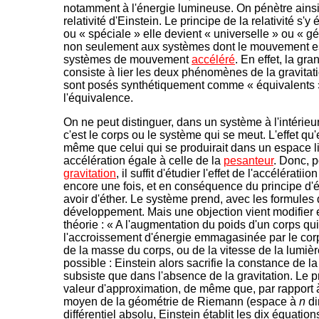
notamment à l'énergie lumineuse. On pénètre ainsi
relativité d'Einstein. Le principe de la relativité s'
ou « spéciale » elle devient « universelle » ou « gé
non seulement aux systèmes dont le mouvement e
systèmes de mouvement
accéléré
. En effet, la gr
consiste à lier les deux phénomènes de la gravitatio
sont posés synthétiquement comme « équivalents ». 
l'équivalence.
On ne peut distinguer, dans un système à l'intérieu
c'est le corps ou le système qui se meut. L'effet qu'
même que celui qui se produirait dans un espace li
accélération égale à celle de la
pesanteur
. Donc, p
gravitation
, il suffit d'étudier l'effet de l'accélérati
encore une fois, et en conséquence du principe d'éq
avoir d'éther. Le système prend, avec les formules 
développement. Mais une objection vient modifier e
théorie : « A l'augmentation du poids d'un corps qu
l'accroissement d'énergie emmagasinée par le corps
de la masse du corps, ou de la vitesse de la lumièr
possible : Einstein alors sacrifie la constance de la
subsiste que dans l'absence de la gravitation. Le
valeur d'approximation, de même que, par rapport à
moyen de la géométrie de Riemann (espace à
n
di
différentiel absolu, Einstein établit les dix équations