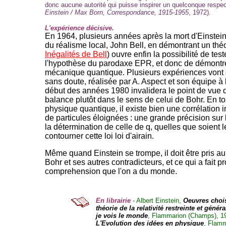
donc aucune autorité qui puisse inspirer un quelconque respe
Einstein / Max Born, Correspondance, 1915-1955
, 1972).
L'expérience décisive.
En 1964, plusieurs années après la mort d'Einstein 
du réalisme local, John Bell, en démontrant un th
Inégalités de Bell
) ouvre enfin la possibilité de te
l'hypothèse du parodaxe EPR, et donc de démontre
mécanique quantique. Plusieurs expériences vont 
sans doute, réalisée par A. Aspect et son équipe à l
début des années 1980 invalidera le point de vue d'
balance plutôt dans le sens de celui de Bohr. En to
physique quantique, il existe bien une corrélation 
de particules éloignées : une grande précision sur 
la détermination de celle de q, quelles que soient
contourner cette loi loi d'airain.
Même quand Einstein se trompe, il doit être pris au 
Bohr et ses autres contradicteurs, et ce qui a fait pr
comprehension que l'on a du monde.
En librairie
- Albert Einstein,
Oeuvres choi
théorie de la relativité restreinte et généra
je vois le monde
, Flammarion (Champs), 199
L'Evolution des idées en physique
, Flamm