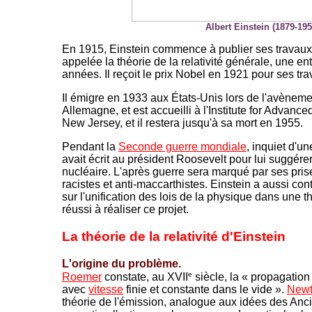
Albert Einstein (1879-195
En 1915, Einstein commence à publier ses travaux s
appelée la théorie de la relativité générale, une en
années. Il reçoit le prix Nobel en 1921 pour ses trav
Il émigre en 1933 aux États-Unis lors de l'avènem
e
Allemagne, et est accueilli à l'Institute for Advanc
New Jersey, et il restera jusqu'à sa mort en 1955.
Pendant la
Seconde guerre mondiale
, inquiet d'un
avait écrit au président Roosevelt pour lui suggér
nucléaire. L'après guerre sera marqué par ses prises
racistes et anti-maccarthistes. Einstein a aussi cont
sur l'unification des lois de la physique dans une th
réussi à réaliser ce projet.
La théorie de la relativité d'Einstein
L'origine du problème.
e
Roemer
constate, au XVII
siècle, la « propagation 
avec
vitesse
finie et constante dans le vide ».
New
théorie de l'émission, analogue aux idées des Anci