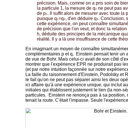
précision. Mais, comme on a pris soin de bien
la particule 1, la mesure de q
ne peut pas avo
2
de p
. Il suffit alors de mesurer avec toute la
1
puisque q
=q
, d'en déduire q
. Conclusion, 
1
2
1
cette expérience, on peut connaître simultan
de précision que l'on veut, et donc la relati
h, déduite des principes de la mécanique quan
réalité. Il y a là une insuffisance de cette théo
En imaginant un moyen de connaître simultanément
complémentaires p et q, Einstein pensait tenir un a
de vue de Bohr. Mais celui-ci avait de son côté d'
montrer que l'expérience EPR ne produirait pas les
(et par notre intuition façonnée sur notre expéri
La faille du raisonnement d'Einstein, Podolsky et 
le fait qu'on ne peut pas séparer ainsi les deux op
ici affaire qu'à une expérience unique, qui inclut au
initiales qui établissent justement le lien (la non-s
particules. Einstein ne renonça pas à sa position,
tenait la route. C'était l'impasse. Seule l'expérienc
-