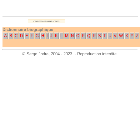
.
cosmovisions.com
Dictionnaire biographique
A
B
C
D
E
F
G
H
I
J
K
L
M
N
O
P
Q
R
S
T
U
V
W
X
Y
Z
©
Serge Jodra
, 2004 - 2023. - Reproduction interdite.