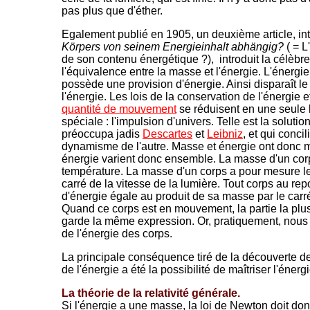
pas plus que d'éther.
Egalement publié en 1905, un deuxième article, int
Körpers von seinem Energieinhalt abhängig?
( = L
de son contenu énergétique ?), introduit la célèbre
l'équivalence entre la masse et l'énergie.
L'énergi
possède une provision d'énergie. Ainsi disparaît le
l'énergie. Les lois de la conservation de l'énergie 
quantité de mouvement
se réduisent en une seule l
spéciale : l'impulsion d'univers. Telle est la solut
préoccupa jadis
Descartes
et
Leibniz
, et qui conci
dynamisme de l'autre. Masse et énergie ont donc
énergie varient donc ensemble. La masse d'un co
température. La masse d'un corps a pour mesure le
carré de la vitesse de la lumière. Tout corps au r
d'énergie égale au produit de sa masse par le carré
Quand ce corps est en mouvement, la partie la plu
garde la même expression. Or, pratiquement, nous n
de l'énergie des corps.
La principale conséquence tiré de la découverte de
de l'énergie a été la possibilité de maîtriser l'énerg
La théorie de la relativité générale.
Si l'énergie a une masse, la loi de Newton doit donc