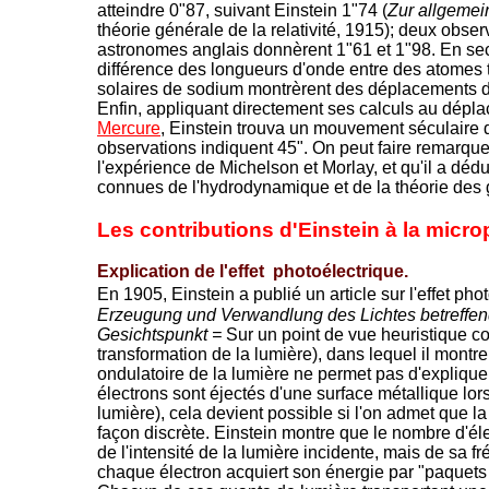
atteindre 0"87, suivant Einstein 1"74 (
Zur allgemein
théorie générale de la relativité, 1915); deux obser
astronomes anglais donnèrent 1"61 et 1"98. En seco
différence des longueurs d'onde entre des atomes 
solaires de sodium montrèrent des déplacements de
Enfin, appliquant directement ses calculs au dép
Mercure
, Einstein trouva un mouvement séculaire d
observations indiquent 45". On peut faire remarque
l'expérience de Michelson et Morlay, et qu'il a dédu
connues de l'hydrodynamique et de la théorie des
Les contributions d'Einstein à la micr
Explication de l'effet photoélectrique.
En 1905, Einstein a publié un article sur l'effet pho
Erzeugung und Verwandlung des Lichtes betreffen
Gesichtspunkt =
Sur un point de vue heuristique co
transformation de la lumière), dans lequel il montr
ondulatoire de la lumière ne permet pas d'expliquer 
électrons sont éjectés d'une surface métallique lor
lumière), cela devient possible si l'on admet que l
façon discrète.
Einstein montre que le nombre d'él
de l'intensité de la lumière incidente, mais de sa 
chaque électron acquiert son énergie par "paquets