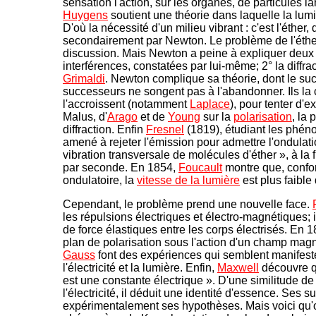
sensation l'action, sur les organes, de particules l
Huygens
soutient une théorie dans laquelle la lu
D'où la nécessité d'un milieu vibrant : c'est l'éther,
secondairement par Newton. Le problème de l'éthe
discussion. Mais Newton a peine à expliquer deux
interférences, constatées par lui-même; 2° la diffr
Grimaldi
. Newton complique sa théorie, dont le suc
successeurs ne songent pas à l'abandonner. Ils la
l'accroissent (notamment
Laplace
), pour tenter d'
Malus, d'
Arago
et de
Young
sur la
polarisation
, la 
diffraction. Enfin
Fresnel
(1819), étudiant les phéno
amené à rejeter l'émission pour admettre l'ondulatio
vibration transversale de molécules d'éther », à la 
par seconde. En 1854,
Foucault
montre que, confo
ondulatoire, la
vitesse de la lumière
est plus faible 
Cependant, le problème prend une nouvelle face.
les répulsions électriques et électro-magnétiques; i
de force élastiques entre les corps électrisés. En 1
plan de polarisation sous l'action d'un champ mag
Gauss
font des expériences qui semblent manifester
l'électricité et la lumière. Enfin,
Maxwell
découvre qu
est une constante électrique ». D'une similitude de
l'électricité, il déduit une identité d'essence. Ses s
expérimentalement ses hypothèses. Mais voici qu'o