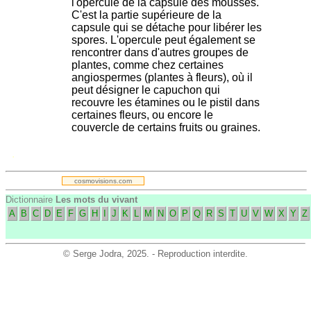
l'opercule de la capsule des mousses.
C'est la partie supérieure de la
capsule qui se détache pour libérer les
spores. L'opercule peut également se
rencontrer dans d'autres groupes de
plantes, comme chez certaines
angiospermes (plantes à fleurs), où il
peut désigner le capuchon qui
recouvre les étamines ou le pistil dans
certaines fleurs, ou encore le
couvercle de certains fruits ou graines.
.
cosmovisions.com
Dictionnaire
Les mots du vivant
A
B
C
D
E
F
G
H
I
J
K
L
M
N
O
P
Q
R
S
T
U
V
W
X
Y
Z
©
Serge Jodra
, 2025. - Reproduction interdite.