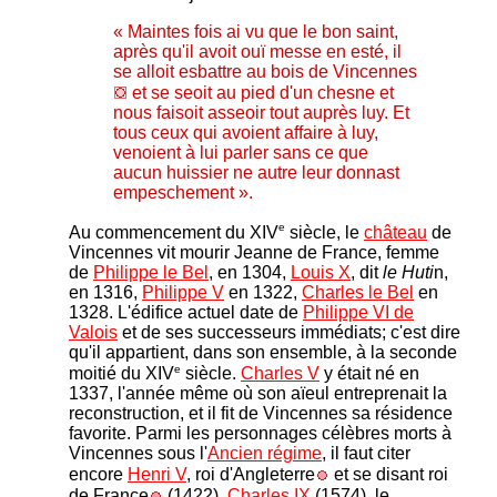
« Maintes fois ai vu que le bon saint,
après qu'il avoit ouï messe en esté, il
se alloit esbattre au bois de Vincennes
et se seoit au pied d'un chesne et
nous faisoit asseoir tout auprès luy. Et
tous ceux qui avoient affaire à luy,
venoient à lui parler sans ce que
aucun huissier ne autre leur donnast
empeschement ».
e
Au commencement du XIV
siècle, le
château
de
Vincennes vit mourir Jeanne de France, femme
de
Philippe le Bel
, en 1304,
Louis X
, dit
le Huti
n,
en 1316,
Philippe V
en 1322,
Charles le Bel
en
1328. L'édifice actuel date de
Philippe VI de
Valois
et de ses successeurs immédiats; c'est dire
qu'il appartient, dans son ensemble, à la seconde
e
moitié du XIV
siècle.
Charles V
y était né en
1337, l'année même où son aïeul entreprenait la
reconstruction, et il fit de Vincennes sa résidence
favorite. Parmi les personnages célèbres morts à
Vincennes sous l'
Ancien régime
, il faut citer
encore
Henri V
, roi d'Angleterre
et se disant roi
de France
(1422),
Charles IX
(1574), le