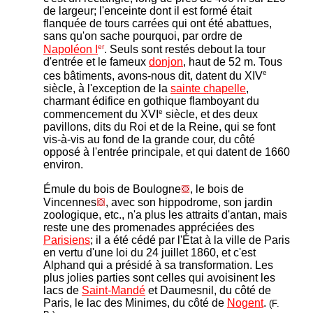
de largeur; l'enceinte dont il est formé était
flanquée de tours carrées qui ont été abattues,
sans qu'on sache pourquoi, par ordre de
er
Napoléon I
. Seuls sont restés debout la tour
d'entrée et le fameux
donjon
, haut de 52 m. Tous
e
ces bâtiments, avons-nous dit, datent du XIV
siècle, à l'exception de la
sainte chapelle
,
charmant édifice en gothique flamboyant du
e
commencement du XVI
siècle, et des deux
pavillons, dits du Roi et de la Reine, qui se font
vis-à-vis au fond de la grande cour, du côté
opposé à l'entrée principale, et qui datent de 1660
environ.
Émule du bois de Boulogne
, le bois de
Vincennes
, avec son hippodrome, son jardin
zoologique, etc., n'a plus les attraits d'antan, mais
reste une des promenades appréciées des
Parisiens
; il a été cédé par l'État à la ville de Paris
en vertu d'une loi du 24 juillet 1860, et c'est
Alphand qui a présidé à sa transformation. Les
plus jolies parties sont celles qui avoisinent les
lacs de
Saint-Mandé
et Daumesnil, du côté de
Paris, le lac des Minimes, du côté de
Nogent
.
(F.