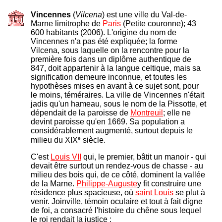
Vincennes
(
Vilcena
) est une ville du Val-de-
Marne limitrophe de
Paris
(Petite couronne); 43
600 habitants (2006). L'origine du nom de
Vincennes n'a pas été expliquée; la forme
Vilcena, sous laquelle on la rencontre pour la
première fois dans un diplôme authentique de
847, doit appartenir à la langue celtique, mais sa
signification demeure inconnue, et toutes les
hypothèses mises en avant à ce sujet sont, pour
le moins, téméraires. La ville de Vincennes n'était
jadis qu'un hameau, sous le nom de la Pissotte, et
dépendait de la paroisse de
Montreuil
; elle ne
devint paroisse qu'en 1669. Sa population a
considérablement augmenté, surtout depuis le
e
milieu du XIX
siècle.
C'est
Louis VII
qui, le premier, bâtit un manoir - qui
devait être surtout un rendez-vous de chasse - au
milieu des bois qui, de ce côté, dominent la vallée
de la Marne.
Philippe-Auguste
y fit construire une
résidence plus spacieuse, où
saint Louis
se plut à
venir. Joinville, témoin oculaire et tout à fait digne
de foi, a consacré l'histoire du chêne sous lequel
le roi rendait la justice :