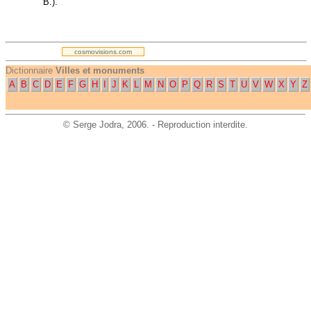
B.).
.
cosmovisions.com
Dictionnaire
Villes et monuments
A
B
C
D
E
F
G
H
I
J
K
L
M
N
O
P
Q
R
S
T
U
V
W
X
Y
Z
©
Serge Jodra
, 2006. - Reproduction interdite.