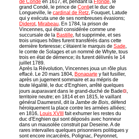
de Condé
en 1617, et, pendant la
Fronde
, le
grand Condé, le prince de
Conti
et le duc de
Longueville, le
cardinal de Retz
, Fouquet, Latude
qui y exécuta une de ses nombreuses évasions;
Diderot
,
Mirabeau
. En 1784, la prison de
Vincennes, qui était considérée comme une
succursale de la
Bastille
, fut supprimée, et ses
trois uniques hôtes furent transférés dans cette
dernière forteresse; c'étaient le marquis de
Sade
,
le comte de Solages et un nommé de Whyte, tous
trois en état de démence; ils furent délivrés le 14
juillet 1789.
Après la Révolution, Vincennes joua un rôle plus
effacé. Le 20 mars 1804,
Bonaparte
y fait fusiller,
après un jugement sommaire et au mépris de
toute légalité, le duc d'Enghien, arrêté quelques
jours auparavant dans le grand-duché de Bade
,
territoire neutre; en 1814 et en 1815, le vaillant
général Daumesnil, dit
la Jambe de Bois
, défend
héroïquement la place contre les armées alliées;
en 1816,
Louis XVIII
fait exhumer les restes du
duc d'Enghien qui sont déposés avec honneur
dans un mausolée construit par Deseine. A de
rares intervalles quelques prisonniers politiques y
sont encore incarcérés, Polignac, Peyronnet,