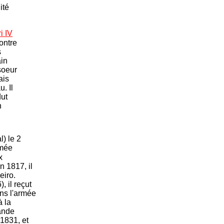
ité
i IV
contre
s
ain
soeur
ais
. Il
dut
n
) le 2
rmée
x
n 1817, il
eiro.
 il reçut
ans l'armée
à la
rande
1831, et