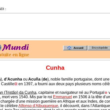
DI :
-
Cunha
a
),
d'Acunha
ou
Acuña
(
de
), noble famille portugaise, dont un
n Castille
en 1397, a fourni aux deux pays plusieurs noms célè
an (Tristão) da Cunha
, capitaine et navigateur né au Portugal
v
 mort vers 1540. Mis par le roi
Emmanuel
en 1506 à la tête d'u
e chargée d'une mission guerrière en Afrique et aux Indes, de co
 le célèbre
Alfonso d'Albuquerque
, il découvrit, dans l'Atlantique