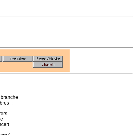
e branche
bres :
ers
ne
ncert