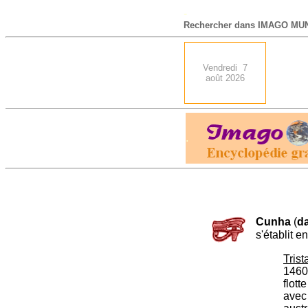
-
Rechercher dans IMAGO MUN
Vendredi 7
août 2026
.
Cunha
(
d
s'établit e
Trist
1460,
flott
avec