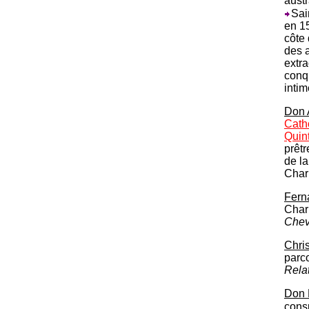
austr
Sai
en 15
côte 
des a
extr
conq
intim
Don 
Cath
Quin
prêtr
de la
Char
Fern
Charl
Chev
Chri
parco
Rela
Don 
consp