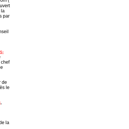
nom (
uvert
 la
s par
nseil
s-
e
 chef
de
r de
ès le
s
,
de la