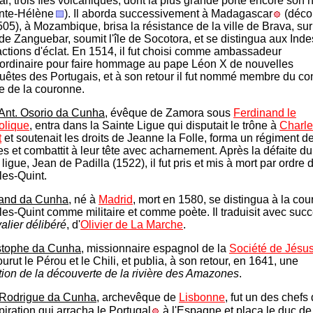
al, trois îles volcaniques, dont la plus grande porte encore son 
nte-Hélène
). Il aborda successivement à Madagascar
(déco
05), à Mozambique, brisa la résistance de la ville de Brava, sur
de Zanguebar, soumit l'île de Socotora, et se distingua aux Inde
ctions d'éclat. En 1514, il fut choisi comme ambassadeur
aordinaire pour faire hommage au pape Léon X de nouvelles
uêtes des Portugais, et à son retour il fut nommé membre du co
e de la couronne.
Ant. Osorio da Cunha
, évêque de Zamora sous
Ferdinand le
olique
, entra dans la Sainte Ligue qui disputait le trône à
Charle
t
et soutenait les droits de Jeanne la Folle, forma un régiment d
es et combattit à leur tête avec acharnement. Après la défaite du
 ligue, Jean de Padilla (1522), il fut pris et mis à mort par ordre 
les-Quint.
and da Cunha
, né à
Madrid
, mort en 1580, se distingua à la cou
es-Quint comme militaire et comme poète. Il traduisit avec succ
alier délibéré
, d'
Olivier de La Marche
.
stophe da Cunha
, missionnaire espagnol de la
Société de Jésu
urut le Pérou et le Chili, et publia, à son retour, en 1641, une
tion de la découverte de la rivière des Amazones
.
Rodrigue da Cunha
, archevêque de
Lisbonne
, fut un des chefs 
iration qui arracha le Portugal
à l'Espagne et plaça le duc de