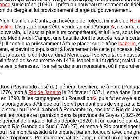
ance
sur le trône (1640). Il prêta au nouveau roi serment de fidél
om du clergé et fut provisoirement chargé du gouvernement.
Alph. Carillo da Cunha
, archevêque,de Tolède, ministre de
Henr
stille
. Disgracié pour s'être vendu au roi d'Aragon
, il s'arma 
ouverain, lui suscita plusieurs compétiteurs, et lui livra, sous le
 de Medina-del-Campo, une bataille dont le succès resta incert
). Il contribua puissamment à faire placer sur le trône
Isabelle
, 
nri, et devint tout-puissant à l'avénement de cette princesse. M
ôt, jaloux du crédit du cardinal Mendoza, il se révolta de nouveau
nfin forcé de se soumettre en 1478. Isabelle lui fit grâce; mais il 
e ses forteresses. Il se retira dans un monastère, où il mourut e
.
ttos
(Raymundo José da), général brésilien, né à Faro (Portugal
1776, mort à
Rio de Janeiro
le 24 février 1837. Il entra dans l'a
 en 1790, fit les campagnes du Roussillon
, puis fut envoyé au
s portugaises d'Afrique où il servit pendant plus de vingt ans. E
 servir au Brésil, d'abord à Pernambuco, ensuite à Rio de Jan
 les troupes en garnison dans la province de Goyaz (1823-26),
 général de brigade, fut élu député (1826), fit un court séjour d
ons à Rio Grande du Sud (1736-27), et rentra à Rio pour siéger 
ù il se montra assidu à la tribune, parlant toujours avec une g
ce d'opinions. Promu maréchal de camp, il obtint un congé en 