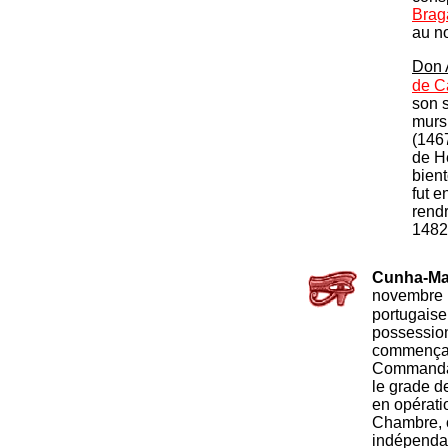
Brag
au n
Don 
de Ca
son s
murs
(1467
de He
bient
fut e
rendr
1482
Cunha-Ma
novembre 
portugaise
possession
commença à
Commandant
le grade de
en opérati
Chambre, o
indépendan