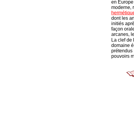
en Europe
moderne, r
hermétiqu
dont les a
initiés ap
façon orale
arcanes, le
La clef de l
domaine és
prétendus 
pouvoirs 