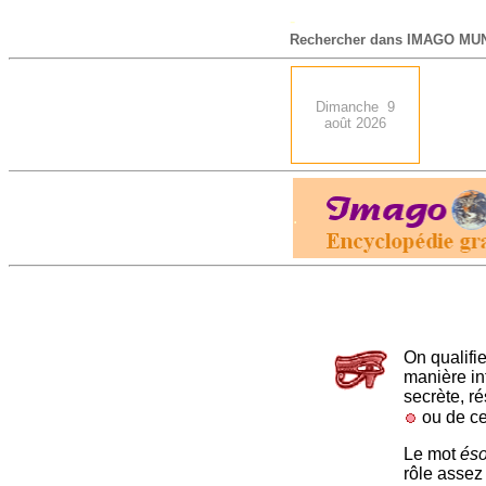
-
Rechercher dans IMAGO MUN
Dimanche 9
août 2026
.
On qualifie
manière int
secrète, r
ou de ce
Le mot
éso
rôle assez