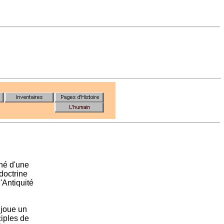
gné d'une
doctrine
'Antiquité
t joue un
ciples de