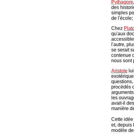
Pythagore
des histori
simples po
de l'école;
Chez
Plat
qu'aux doct
accessible
l'autre, p
se serait 
contenue d
nous sont 
Aristote
lu
exotérique
questions, 
procédés d
arguments l
les ouvrag
avait-il d
manière de
Cette idée
et, depuis 
modèle de 