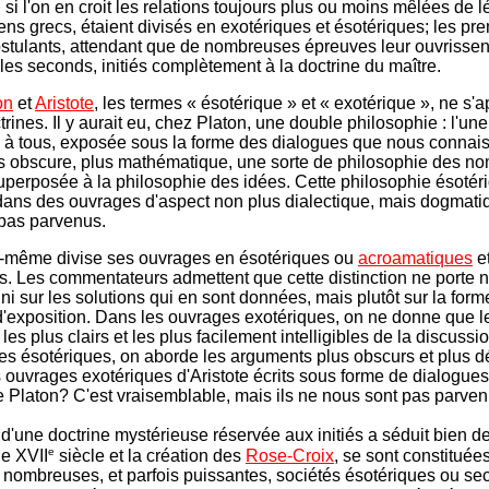
, si l'on en croit les relations toujours plus ou moins mêlées de
ens grecs, étaient divisés en exotériques et ésotériques; les pre
stulants, attendant que de nombreuses épreuves leur ouvrissent
 les seconds, initiés complètement à la doctrine du maître.
on
et
Aristote
, les termes « ésotérique » et « exotérique », ne s'
rines. Il y aurait eu, chez Platon, une double philosophie : l'une
 à tous, exposée sous la forme des dialogues que nous connai
lus obscure, plus mathématique, une sorte de philosophie des no
superposée à la philosophie des idées. Cette philosophie ésotéri
ans des ouvrages d'aspect non plus dialectique, mais dogmatiq
pas parvenus.
i-même divise ses ouvrages en ésotériques ou
acroamatiques
e
s. Les commentateurs admettent que cette distinction ne porte ni
ni sur les solutions qui en sont données, mais plutôt sur la forme
'exposition. Dans les ouvrages exotériques, on ne donne que l
es plus clairs et les plus facilement intelligibles de la discussi
es ésotériques, on aborde les arguments plus obscurs et plus dé
es ouvrages exotériques d'Aristote écrits sous forme de dialogues
 Platon? C'est vraisemblable, mais ils ne nous sont pas parven
 d'une doctrine mystérieuse réservée aux initiés a séduit bien de
e
le XVII
siècle et la création des
Rose-Croix
, se sont constituée
nombreuses, et parfois puissantes, sociétés ésotériques ou sect