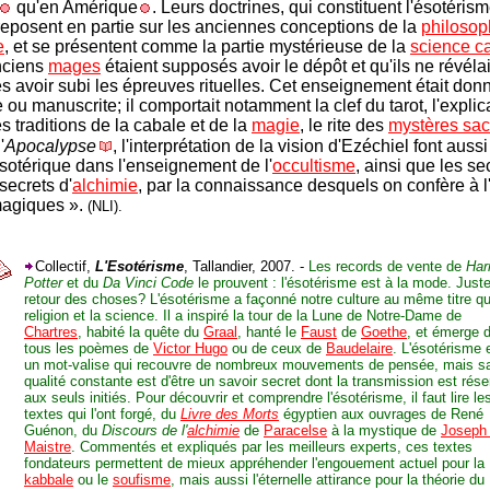
qu'en Amérique
. Leurs doctrines, qui constituent l'ésotéris
eposent en partie sur les anciennes conceptions de la
philosop
e
, et se présentent comme la partie mystérieuse de la
science ca
nciens
mages
étaient supposés avoir le dépôt et qu'ils ne révéla
rès avoir subi les épreuves rituelles. Cet enseignement était don
 ou manuscrite; il comportait notamment la clef du tarot, l'explic
s traditions de la cabale et de la
magie
, le rite des
mystères sac
'
Apocalypse
, l'interprétation de la vision d'Ezéchiel font aussi
otérique dans l'enseignement de l'
occultisme
, ainsi que les se
secrets d'
alchimie
, par la connaissance desquels on confère à l'i
magiques ».
(NLI).
Collectif,
L'Esotérisme
, Tallandier, 2007. -
Les records de vente de
Har
Potter
et du
Da Vinci Code
le prouvent : l'ésotérisme est à la mode. Just
retour des choses? L'ésotérisme a façonné notre culture au même titre qu
religion et la science. Il a inspiré la tour de la Lune de Notre-Dame de
Chartres
, habité la quête du
Graal
, hanté le
Faust
de
Goethe
, et émerge 
tous les poèmes de
Victor Hugo
ou de ceux de
Baudelaire
. L'ésotérisme 
un mot-valise qui recouvre de nombreux mouvements de pensée, mais s
qualité constante est d'être un savoir secret dont la transmission est rés
aux seuls initiés. Pour découvrir et comprendre l'ésotérisme, il faut lire le
textes qui l'ont forgé, du
Livre des Morts
égyptien aux ouvrages de René
Guénon, du
Discours de l'
alchimie
de
Paracelse
à la mystique de
Joseph
Maistre
. Commentés et expliqués par les meilleurs experts, ces textes
fondateurs permettent de mieux appréhender l'engouement actuel pour la
kabbale
ou le
soufisme
, mais aussi l'éternelle attirance pour la théorie du