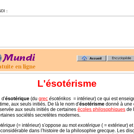
DI :
-
L'ésotérisme
 d'
ésotérique
(du
grec
ésotérikos
= intérieur) ce qui est ensei
ime, aux seuls initiés. De là le nom d'
ésotérisme
donné à une 
éservée aux seuls initiés de certaines
écoles philosophiques
de l
rtaines sociétés secretètes modernes.
térique
(= intérieur) s'oppose au mot
exotérique
( = extérieur) e
 considérable dans l'histoire de la philosophie grecque. Les dis