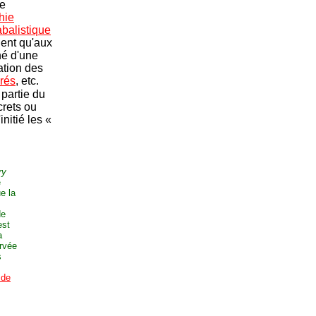
me
hie
balistique
ient qu'aux
né d'une
ation des
rés
, etc.
 partie du
crets ou
nitié les «
ry
e
e la
de
est
a
ervée
s
 de