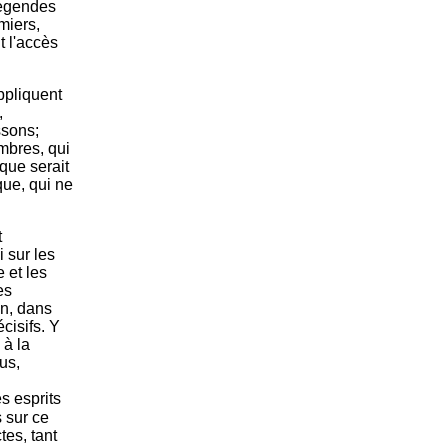
 légendes
miers,
 l'accès
appliquent
,
ssons;
mbres, qui
que serait
ue, qui ne
t
 sur les
 et les
es
on, dans
cisifs. Y
 à la
us,
s esprits
s sur ce
es, tant