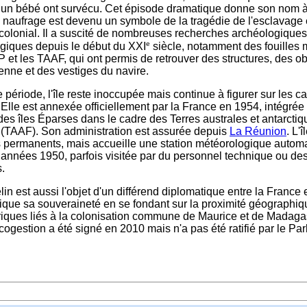
un bébé ont survécu. Cet épisode dramatique donne son nom à l
 naufrage est devenu un symbole de la tragédie de l'esclavage 
colonial. Il a suscité de nombreuses recherches archéologiques
e
giques depuis le début du XXI
siècle, notamment des fouilles
P et les TAAF, qui ont permis de retrouver des structures, des ob
ienne et des vestiges du navire.
 période, l'île reste inoccupée mais continue à figurer sur les ca
 Elle est annexée officiellement par la France en 1954, intégré
 des îles Éparses dans le cadre des Terres australes et antarcti
 (TAAF). Son administration est assurée depuis
La Réunion
. L'
s permanents, mais accueille une station météorologique autom
 années 1950, parfois visitée par du personnel technique ou de
.
lin est aussi l'objet d'un différend diplomatique entre la France 
ique sa souveraineté en se fondant sur la proximité géographiqu
oriques liés à la colonisation commune de Maurice et de Madaga
cogestion a été signé en 2010 mais n'a pas été ratifié par le Pa