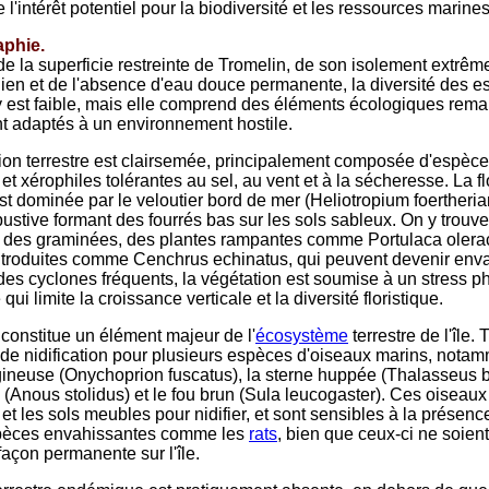
 l'intérêt potentiel pour la biodiversité et les ressources marines
phie.
de la superficie restreinte de Tromelin, de son isolement extrê
dien et de l'absence d'eau douce permanente, la diversité des 
 y est faible, mais elle comprend des éléments écologiques rem
nt adaptés à un environnement hostile.
ion terrestre est clairsemée, principalement composée d'espèc
et xérophiles tolérantes au sel, au vent et à la sécheresse. La fl
st dominée par le veloutier bord de mer (Heliotropium foertheri
ustive formant des fourrés bas sur les sols sableux. On y trouve
des graminées, des plantes rampantes comme Portulaca olerac
troduites comme Cenchrus echinatus, qui peuvent devenir env
des cyclones fréquents, la végétation est soumise à un stress p
 qui limite la croissance verticale et la diversité floristique.
 constitue un élément majeur de l'
écosystème
terrestre de l'île.
e de nidification pour plusieurs espèces d'oiseaux marins, notam
igineuse (Onychoprion fuscatus), la sterne huppée (Thalasseus be
(Anous stolidus) et le fou brun (Sula leucogaster). Ces oiseaux u
 et les sols meubles pour nidifier, et sont sensibles à la prése
pèces envahissantes comme les
rats
, bien que ceux-ci ne soien
façon permanente sur l'île.