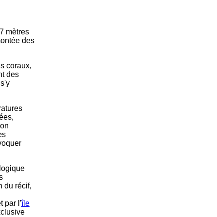
 7 mètres
 montée des
es coraux,
nt des
s'y
ratures
ées,
son
es
ovoquer
logique
s
 du récif,
 par l'
île
xclusive