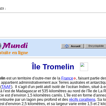
DI :
-
Île Tromelin
lin
est un territoire d'outre-mer de la
France
, faisant partie d
 appartient administrativement aux Terres australes et antarctiq
(
TAAF
). Il s'agit d'un petit atoll isolé de l'océan Indien, situé à
 à l'est de Madagascar et 535 kilomètres au nord de l'île de La 
ie est d'environ 1,5 kilomètres carrés. L'île est en forme d'ann
 entourée par un lagon peu profond et des
récifs coralliens
. Sa l
t d'environ 2,5 kilomètres, et sa largeur varie entre 1,5 et 2 kil