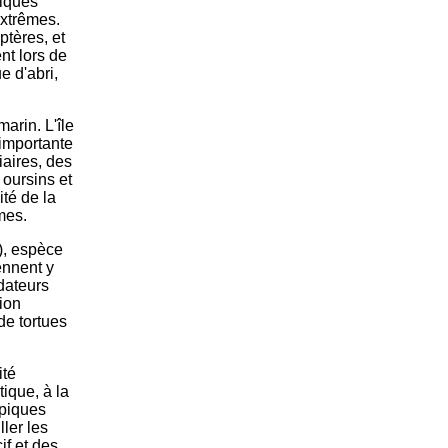
elques
extrêmes.
ptères, et
nt lors de
e d'abri,
arin. L'île
 importante
iaires, des
 oursins et
té de la
mes.
), espèce
ennent y
dateurs
ion
de tortues
ité
ique, à la
opiques
ler les
if et des