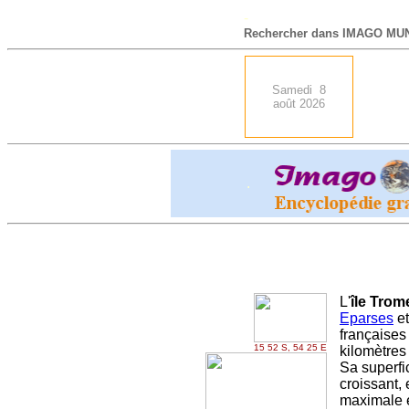
-
Rechercher dans IMAGO MUN
Samedi 8
août 2026
.
L'
île Tro
me
Eparses
et
françaises 
15 52 S, 54 25 E
kilomètres
Sa superfic
croissant,
maximale es