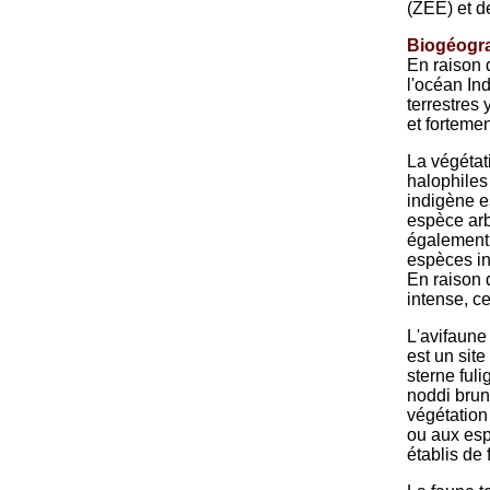
(ZEE) et de
Biogéogra
En raison 
l'océan In
terrestres
et forteme
La végétat
halophiles 
indigène e
espèce arb
également 
espèces in
En raison 
intense, ce
L'avifaune
est un sit
sterne ful
noddi brun 
végétation
ou aux es
établis de 