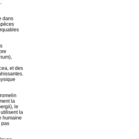
.
me dans
espèces
arquables
es
ore
anum),
ea, et des
ahissantes.
hysique
 Tromelin
ment la
rgii), le
tilisent la
nce humaine
t pas