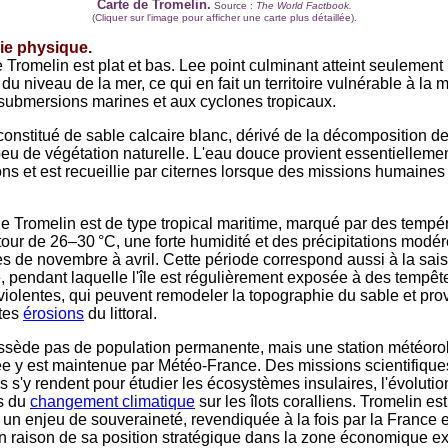
Carte de Tromelin.
Source :
The World Factbook.
(Cliquer sur l'image pour afficher une carte plus détaillée).
e physique.
e Tromelin est plat et bas. Lee point culminant atteint seulement
du niveau de la mer, ce qui en fait un territoire vulnérable à la
submersions marines et aux cyclones tropicaux.
 constitué de sable calcaire blanc, dérivé de la décomposition d
peu de végétation naturelle. L'eau douce provient essentielleme
ons et est recueillie par citernes lorsque des missions humaines 
e Tromelin est de type tropical maritime, marqué par des tempé
tour de 26–30 °C, une forte humidité et des précipitations modér
s de novembre à avril. Cette période correspond aussi à la sai
, pendant laquelle l'île est régulièrement exposée à des tempêt
 violentes, qui peuvent remodeler la topographie du sable et pr
ntes
érosions
du littoral.
ossède pas de population permanente, mais une station météoro
e y est maintenue par Météo-France. Des missions scientifique
 s'y rendent pour étudier les écosystèmes insulaires, l'évolution
ts du
changement climatique
sur les îlots coralliens. Tromelin est
un enjeu de souveraineté, revendiquée à la fois par la France et
en raison de sa position stratégique dans la zone économique e