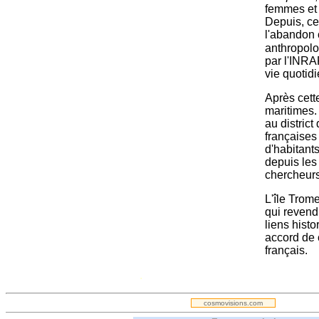
femmes et 
Depuis, ce
l'abandon 
anthropolo
par l'INRA
vie quotid
Après cette
maritimes.
au district
françaises
d'habitant
depuis les
chercheurs
L'île Trome
qui revend
liens hist
accord de 
français.
.
cosmovisions.com