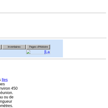
es
Iles
ues
 environ 450
Réunion.
eau ou de
ongueur
omètres.