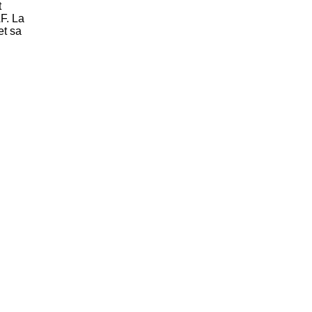
t
F. La
et sa