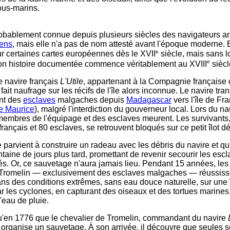
ous-marins.
probablement connue depuis plusieurs siècles des navigateurs a
iens
, mais elle n'a pas de nom attesté avant l'époque moderne. 
e
ur certaines cartes européennes dès le XVII
siècle, mais sans l
e
on histoire documentée commence véritablement au XVIII
siècl
e navire français
L'Utile
, appartenant à la Compagnie française 
 fait naufrage sur les récifs de l'île alors inconnue. Le navire tran
nt des
esclaves
malgaches depuis
Madagascar
vers l'île de Fr
le Maurice
), malgré l'interdiction du gouverneur local. Lors du na
membres de l'équipage et des esclaves meurent. Les survivants,
rançais et 80 esclaves, se retrouvent bloqués sur ce petit îlot dé
parvient à construire un radeau avec les débris du navire et quit
taine de jours plus tard, promettant de revenir secourir les esc
. Or, ce sauvetage n'aura jamais lieu. Pendant 15 années, les
 Tromelin — exclusivement des esclaves malgaches — réussiss
ans des conditions extrêmes, sans eau douce naturelle, sur une 
r les cyclones, en capturant des oiseaux et des tortues marines,
l'eau de pluie.
u'en 1776 que le chevalier de Tromelin, commandant du navire
, organise un sauvetage. À son arrivée, il découvre que seules s