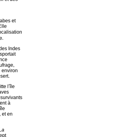
rabes et
Elle
ocalisation
e.
des Indes
sportait
ance
ufrage,
 environ
sert.
te l'île
laves
 survivants
ent à
île
 et en
La
ept