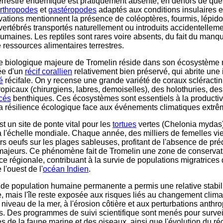
errestre endémique est pratiquement absente, en dehors de qu
rthropodes
et
gastéropodes
adaptés aux conditions insulaires 
ations mentionnent la présence de coléoptères, fourmis, lépido
nvertébrés transportés naturellement ou introduits accidentelleme
umaines. Les reptiles sont rares voire absents, du fait du manqu
e ressources alimentaires terrestres.
e biologique majeure de Tromelin réside dans son écosystème m
ée d'un
récif corallien
relativement bien préservé, qui abrite une
é
récifale. On y recense une grande variété de coraux scléractin
ropicaux (chirurgiens, labres, demoiselles), des holothuries, des
cés
benthiques. Ces écosystèmes sont essentiels à la productivi
la résilience écologique face aux événements climatiques extrê
t un site de ponte vital pour les
tortues
vertes (Chelonia mydas
l'échelle mondiale. Chaque année, des milliers de femelles vi
rs oeufs sur les plages sableuses, profitant de l'absence de pré
 majeurs. Ce phénomène fait de Tromelin une zone de conservat
ce régionale, contribuant à la survie de populations migratrices 
l'ouest de l'
océan Indien
.
de population humaine permanente a permis une relative stabil
, mais l'île reste exposée aux risques liés au changement climat
niveau de la mer, à l'érosion côtière et aux perturbations anthr
s. Des programmes de suivi scientifique sont menés pour surveil
 de la faune marine et des oiseaux, ainsi que l'évolution du réc