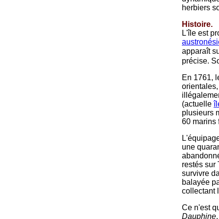
herbiers s
Histoire.
L'île est 
austronés
apparaît s
précise. S
En 1761, l
orientales,
illégaleme
(actuelle
î
plusieurs 
60 marins f
L'équipage 
une quaran
abandonnés
restés sur
survivre d
balayée pa
collectant 
Ce n'est q
Dauphine