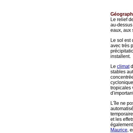
Géographi
Le relief d
au-dessus 
eaux, aux 
Le sol est
avec très 
précipitati
installent.
Le
climat
d
stables au
concentrée
cyclonique
tropicales
d'importa
L'île ne p
automatisé
temporaires
et les effe
également 
Maurice
, 