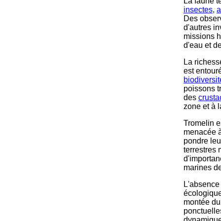
La faune t
insectes
,
a
Des observ
d'autres i
missions h
d'eau et d
La richess
est entour
biodiversit
poissons t
des
crusta
zone et à 
Tromelin es
menacée à 
pondre leu
terrestres
d'importan
marines de 
L'absence 
écologique
montée du 
ponctuelle
dynamiques