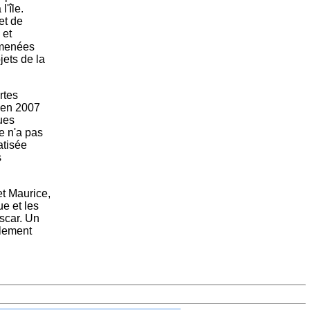
'île.
et de
 et
 menées
jets de la
rtes
e en 2007
ques
île n'a pas
atisée
s
et Maurice,
e et les
scar. Un
rlement