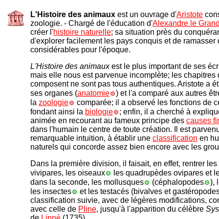
L'Histoire des animaux
est un ouvrage d'
Aristote
cons
zoologie. - Chargé de l'éducation d'
Alexandre le Gran
créer l'
histoire naturelle
; sa situation près du conquéran
d'explorer facilement les pays conquis et de ramasser
considérables pour l'époque.
L'Histoire des animaux
est le plus important de ses écr
mais elle nous est parvenue incomplète; les chapitres 
composent ne sont pas tous authentiques. Aristote a ét
ses organes (
anatomie
) et l'a comparé aux autres êtr
la
zoologie
comparée; il a observé les fonctions de 
fondant ainsi la
biologie
; enfin, il a cherché à expliqu
animée en recourant au fameux principe des
causes fi
dans l'humain le centre de toute création. Il est parven
remarquable intuition, à établir une
classification
en hu
naturels qui concorde assez bien encore avec les grou
Dans la première division, il faisait, en effet, rentrer 
vivipares, les oiseaux
les quadrupèdes ovipares et l
dans la seconde, les mollusques
(céphalopodes
),
les insectes
et les testacés (bivalves et gastéropode
classification suivie, avec de légères modifications,
avec celle de
Pline
, jusqu'à l'apparition du célèbre
Sys
de
Linné
(1735).