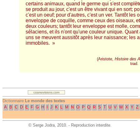
certains animaux, quand le germe qui s'est complè
se produit au jour, c'est un être vivant qui en sort; po
c'est un oeuf; pour d'autres, c'est un ver. Tantôt les 
enveloppe de coquille, comme ceux des oiseaux, et 
deux couleurs; tantôt leur enveloppe est molle, co
sélaciens, et ils n'ont qu'une couleur unique. Quant 
uns se meuvent aussitôt après leur naissance; les a
immobiles. »
(Aristote,
Histoire des 
trad.
.
cosmovisions.com
Dictionnaire
Le monde des textes
A
B
C
D
E
F
G
H
I
J
K
L
M
N
O
P
Q
R
S
T
U
V
W
X
Y
Z
©
Serge Jodra
, 2010. - Reproduction interdite.