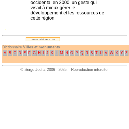
occidental en 2000, un geste qui
visait à mieux gérer le
développement et les ressources de
cette région.
.
cosmovisions.com
Dictionnaire
Villes et monuments
A
B
C
D
E
F
G
H
I
J
K
L
M
N
O
P
Q
R
S
T
U
V
W
X
Y
Z
©
Serge Jodra
, 2006 - 2025. - Reproduction interdite.