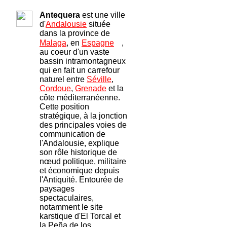
A
ntequera
est une ville
d'
Andalousie
située
dans la province de
Malaga
, en
Espagne
,
au coeur d'un vaste
bassin intramontagneux
qui en fait un carrefour
naturel entre
Séville
,
Cordoue
,
Grenade
et la
côte méditerranéenne.
Cette position
stratégique, à la jonction
des principales voies de
communication de
l'Andalousie, explique
son rôle historique de
nœud politique, militaire
et économique depuis
l'Antiquité. Entourée de
paysages
spectaculaires,
notamment le site
karstique d'El Torcal et
la Peña de los