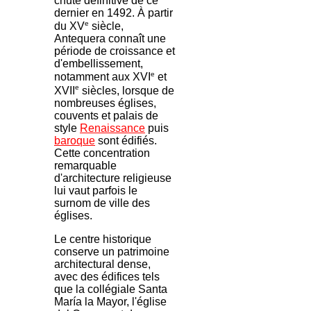
chute définitive de ce
dernier en 1492. À partir
e
du XV
siècle,
Antequera connaît une
période de croissance et
d'embellissement,
e
notamment aux XVI
et
e
XVII
siècles, lorsque de
nombreuses églises,
couvents et palais de
style
Renaissance
puis
baroque
sont édifiés.
Cette concentration
remarquable
d'architecture religieuse
lui vaut parfois le
surnom de ville des
églises.
Le centre historique
conserve un patrimoine
architectural dense,
avec des édifices tels
que la collégiale Santa
María la Mayor, l'église