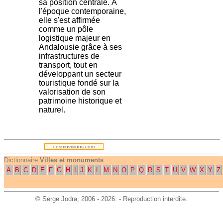
sa position centrale. À
l'époque contemporaine,
elle s'est affirmée
comme un pôle
logistique majeur en
Andalousie grâce à ses
infrastructures de
transport, tout en
développant un secteur
touristique fondé sur la
valorisation de son
patrimoine historique et
naturel.
.
cosmovisions.com
Dictionnaire
Villes et monuments
A
B
C
D
E
F
G
H
I
J
K
L
M
N
O
P
Q
R
S
T
U
V
W
X
Y
Z
©
Serge Jodra
, 2006 - 2026. - Reproduction interdite.