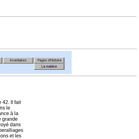
2. Il fait
ns le
ance à la
ne grande
ployé dans
peralliages
ons et les