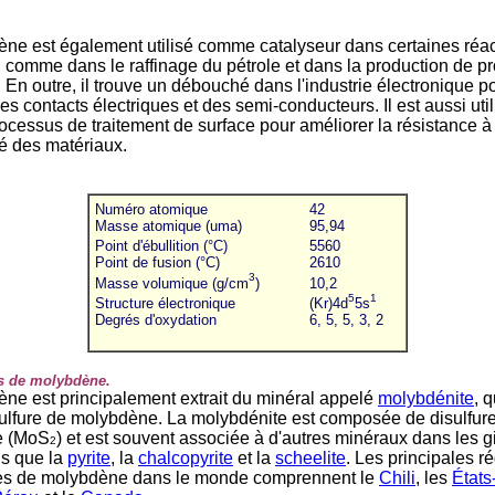
ne est également utilisé comme catalyseur dans certaines réa
 comme dans le raffinage du pétrole et dans la production de pr
 En outre, il trouve un débouché dans l'industrie électronique p
es contacts électriques et des semi-conducteurs. Il est aussi uti
rocessus de traitement de surface pour améliorer la résistance à 
té des matériaux.
Numéro atomique
42
Masse atomique (uma)
95,94
*
*
Point d'ébullition (°C)
5560
Point de fusion (°C)
2610
3
*
*
Masse volumique (g/cm
)
10,2
*
5
1
Structure électronique
(Kr)4d
5s
Degrés d'oxydation
6, 5, 5, 3, 2
s de molybdène.
ne est principalement extrait du minéral appelé
molybdénite
, 
ulfure de molybdène. La molybdénite est composée de disulfur
e (MoS
) et est souvent associée à d'autres minéraux dans les 
2
ls que la
pyrite
, la
chalcopyrite
et la
scheelite
. Les principales r
ces de molybdène dans le monde comprennent le
Chili
, les
États