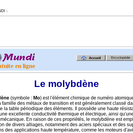
DI :
-
Le molybdène
dène
(symbole :
Mo
) est l'élément chimique de numéro atomique 4
la famille des métaux de transition et est généralement classé da
e la table périodique des éléments. Il possède une haute résist
 une excellente conductivité thermique et électrique, ainsi qu'u
 mécanique. En raison de ces propriétés, le molybdène est em
tion de divers alliages, notamment des aciers spéciaux et des su
ans des applications haute température, comme les moteurs d'avi