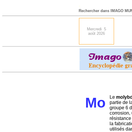
-
Rechercher dans IMAGO MUN
Mercredi 5
août 2026
.
Le
molyb
Mo
partie de 
groupe 6 d
corrosion,
résistance
la fabrica
utilisés d