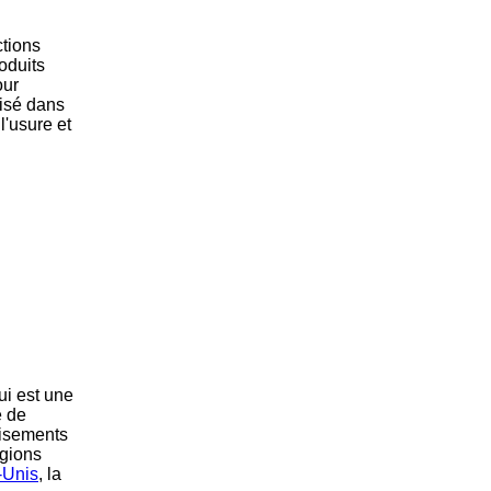
ctions
oduits
our
lisé dans
l'usure et
qui est une
e de
gisements
égions
-Unis
, la