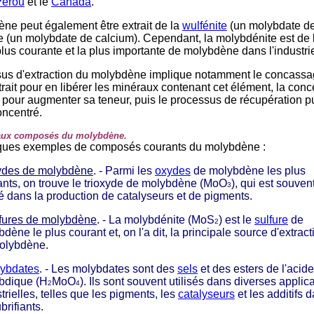
Pérou
et le
Canada
.
ne peut également être extrait de la
wulfénite
(un molybdate de
te (un molybdate de calcium). Cependant, la molybdénite est de l
plus courante et la plus importante de molybdène dans l'industri
us d'extraction du molybdène implique notamment le concass
trait pour en libérer les minéraux contenant cet élément, la conc
 pour augmenter sa teneur, puis le processus de récupération pu
concentré.
paux composés du molybdène.
lques exemples de composés courants du molybdène :
des de molybdène
. - Parmi les
oxydes
de molybdène les plus
ants, on trouve le trioxyde de molybdène (MoO
), qui est souven
3
sé dans la production de catalyseurs et de pigments.
fures de molybdène
. - La molybdénite (MoS
) est le
sulfure
de
2
dène le plus courant et, on l'a dit, la principale source d'extract
olybdène.
ybdates
. - Les molybdates sont des
sels
et des esters de l'acide
bdique (H
MoO
). Ils sont souvent utilisés dans diverses applic
2
4
trielles, telles que les pigments, les
catalyseurs
et les additifs 
ubrifiants.