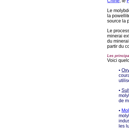
Chine
, le
Le molybdè
la powelli
source la 
Le process
minerai ex
du minerai
partir du 
Les princi
Voici que
•
Oxy
cour
utili
•
Sul
molyb
de m
•
Mol
moly
indus
les l