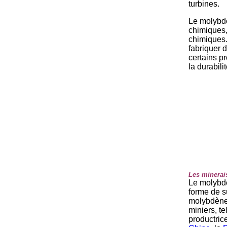
turbines.
Le molybdè
chimiques,
chimiques.
fabriquer d
certains p
la durabili
-
-
Les minerai
Le molybdè
forme de s
molybdèn
miniers, te
productri