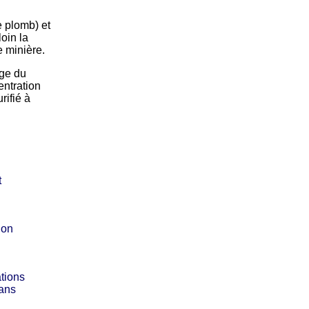
 plomb) et
oin la
e minière.
age du
entration
rifié à
t
ion
ations
dans