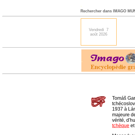
-
Rechercher dans IMAGO MUN
Vendredi 7
août 2026
.
Tomáš Gar
tchécoslo
1937 à Lán
majeure de
vérité, d'
tchèque
et