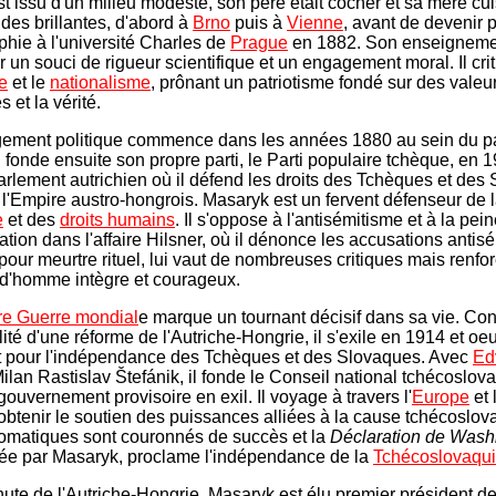
 issu d'un milieu modeste, son père était cocher et sa mère cuis
udes brillantes, d'abord à
Brno
puis à
Vienne
, avant de devenir 
phie à l'université Charles de
Prague
en 1882. Son enseigneme
 un souci de rigueur scientifique et un engagement moral. Il crit
e
et le
nationalisme
, prônant un patriotisme fondé sur des valeu
s et la vérité.
ement politique commence dans les années 1880 au sein du pa
 fonde ensuite son propre parti, le Parti populaire tchèque, en 19
arlement autrichien où il défend les droits des Tchèques et des
 l'Empire austro-hongrois. Masaryk est un fervent défenseur de 
e
et des
droits humains
. Il s'oppose à l'antisémitisme et à la pei
ation dans l'affaire Hilsner, où il dénonce les accusations antis
pour meurtre rituel, lui vaut de nombreuses critiques mais renfo
 d'homme intègre et courageux.
re Guerre mondial
e marque un tournant décisif dans sa vie. Co
lité d'une réforme de l'Autriche-Hongrie, il s'exile en 1914 et oe
t pour l'indépendance des Tchèques et des Slovaques. Avec
Ed
ilan Rastislav Štefánik, il fonde le Conseil national tchécoslov
gouvernement provisoire en exil. Il voyage à travers l'
Europe
et 
obtenir le soutien des puissances alliées à la cause tchécoslo
plomatiques sont couronnés de succès et la
Déclaration de Wash
ée par Masaryk, proclame l'indépendance de la
Tchécoslovaqu
hute de l'Autriche-Hongrie, Masaryk est élu premier président de