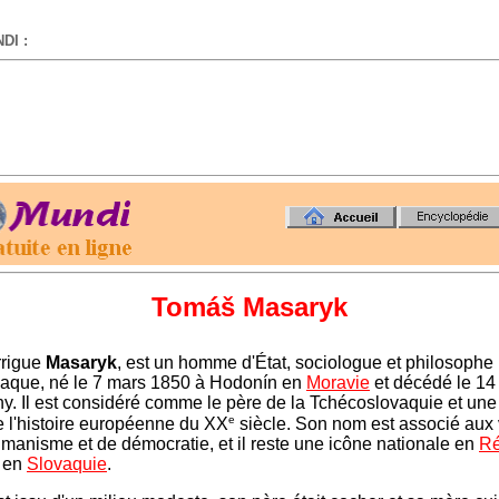
DI :
-
Tomáš Masaryk
rigue
Masaryk
, est un homme d'État, sociologue et philosophe
vaque, né le 7 mars 1850 à Hodonín en
Moravie
et décédé le 14
y. Il est considéré comme le père de la Tchécoslovaquie et une 
e
 l'histoire européenne du XX
siècle. Son nom est associé aux 
humanisme et de démocratie, et il reste une icône nationale en
Ré
 en
Slovaquie
.