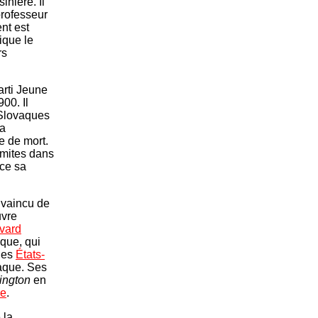
inière. Il
professeur
nt est
ique le
rs
rti Jeune
00. Il
 Slovaques
la
ne de mort.
émites dans
rce sa
nvaincu de
uvre
vard
aque, qui
les
États-
vaque. Ses
ington
en
ie
.
 la