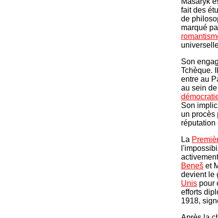
Masaryk est
fait des ét
de philoso
marqué par
romantism
universelle
Son engag
Tchèque. Il
entre au P
au sein de
démocrati
Son implic
un procès 
réputation
La
Premiè
l'impossibi
activemen
Beneš
et M
devient le 
Unis
pour 
efforts di
1918, sign
Après la c