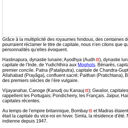
Grâce à la multiplicité des royaumes hindous, des centaines de
pourraient réclamer le titre de capitale, nous n'en citons que
personnalités qu'elles évoquent.
Hastinapura, dynastie lunaire; Ayodhya (Audh
), dynastie lu
capitale de l'Inde, de Yudichthira aux
Moghols
. Bénarès, capi
premier concile. Patna (Pataliputra), capitale de Chandra-Gupt
Allahabad (Prayâga), confluent sacré; Paithan (Pratichtana), 
des premiers siècles de l'ère vulgaire.
Vijayanahar, Canoge (Kanudj ou Kanauj
); Gwalior, capital
rappellent les Portugais; Pondicherry, les Français. Jaïpur, H
capitales récentes.
Au temps de l'empire britannique, Bombay
et Madras étaient
était la capitale du vice-roi en hiver. Simla, la résidence d'été
indienne depuis 1947.