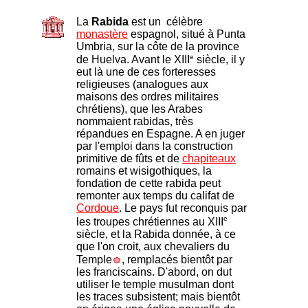
La
Rabida
est un célèbre
monastère
espagnol, situé à Punta
Umbria, sur la côte de la province
e
de Huelva. Avant le XIII
siècle, il y
eut là une de ces forteresses
religieuses (analogues aux
maisons des ordres militaires
chrétiens), que les Arabes
nommaient rabidas, très
répandues en Espagne. A en juger
par l'emploi dans la construction
primitive de fûts et de
chapiteaux
romains et wisigothiques, la
fondation de cette rabida peut
remonter aux temps du califat de
Cordoue
. Le pays fut reconquis par
e
les troupes chrétiennes au XIII
siècle, et la Rabida donnée, à ce
que l'on croit, aux chevaliers du
Temple
, remplacés bientôt par
les franciscains. D'abord, on dut
utiliser le temple musulman dont
les traces subsistent; mais bientôt