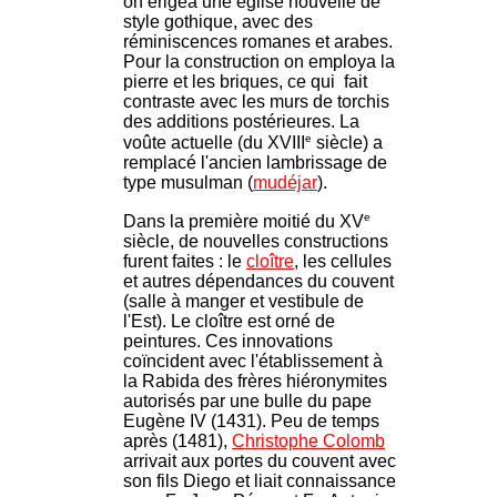
on érigea une église nouvelle de
style gothique, avec des
réminiscences romanes et arabes.
Pour la construction on employa la
pierre et les briques, ce qui fait
contraste avec les murs de torchis
des additions postérieures. La
e
voûte actuelle (du XVIII
siècle) a
remplacé l'ancien lambrissage de
type musulman (
mudéjar
).
e
Dans la première moitié du XV
siècle, de nouvelles constructions
furent faites : le
cloître
, les cellules
et autres dépendances du couvent
(salle à manger et vestibule de
l'Est). Le cloître est orné de
peintures. Ces innovations
coïncident avec l'établissement à
la Rabida des frères hiéronymites
autorisés par une bulle du pape
Eugène IV (1431). Peu de temps
après (1481),
Christophe Colomb
arrivait aux portes du couvent avec
son fils Diego et liait connaissance