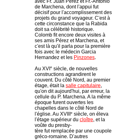
avec Fr. Juan Pérez et Fr.-Antonio
de Marchena, dont l'appui fut
décisif pour l'accomplissement des
projets du grand voyageur. C'est à
cette circonstance que la Rabida
doit sa célébrité historique.
Colomb fit encore deux visites à
ses amis Pérez et Marchena, et
c'est là qu'il parla pour la première
fois avec le médecin Garcia
Hernandez et les
Pinzones
.
e
Au XVI
siècle, de nouvelles
constructions agrandirent le
couvent. Du côté Nord, au premier
étage, était la
salle capitulaire
,
qu'on dit aujourd'hui, par erreur, la
cellule du P. Marchena. A la même
époque furent ouvertes les
chapelles dans le côté Nord de
e
l'église. Au XVIII
siècle, on éleva
l'étage supérieur du
cloître
, et la
voûte du presby-
tère fut remplacée par une coupole
gréco-romaine. D'autres