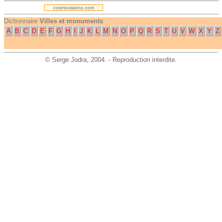
cosmovisions.com
Dictionnaire
Villes et monuments
A
B
C
D
E
F
G
H
I
J
K
L
M
N
O
P
Q
R
S
T
U
V
W
X
Y
Z
©
Serge Jodra
, 2004. - Reproduction interdite.