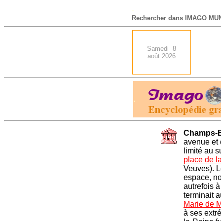
-
Rechercher dans IMAGO MUN
Samedi 8
août 2026
.
Champs-E
avenue et 
limité au s
place de l
Veuves). 
espace, no
autrefois 
terminait 
Marie de M
à ses extr