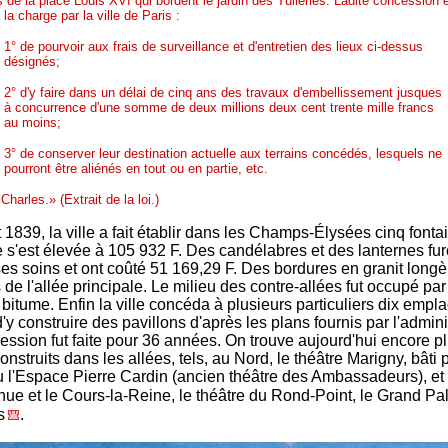
 de la place Louis XVI qui bordent le jardin des Tuileries. Ladite concession 
à la charge par la ville de Paris :
1° de pourvoir aux frais de surveillance et d'entretien des lieux ci-dessus
désignés;
2° d'y faire dans un délai de cinq ans des travaux d'embellissement jusques
à concurrence d'une somme de deux millions deux cent trente mille francs
au moins;
3° de conserver leur destination actuelle aux terrains concédés, lesquels ne
pourront être aliénés en tout ou en partie, etc.
Charles.» (Extrait de la loi.)
 1839, la ville a fait établir dans les Champs-Élysées cinq fonta
 s'est élevée à 105 932 F. Des candélabres et des lanternes fur
ses soins et ont coûté 51 169,29 F. Des bordures en granit longè
de l'allée principale. Le milieu des contre-allées fut occupé pa
n bitume. Enfin la ville concéda à plusieurs particuliers dix emp
'y construire des pavillons d'après les plans fournis par l'admini
ession fut faite pour 36 années. On trouve aujourd'hui encore p
onstruits dans les allées, tels, au Nord, le théâtre Marigny, bâti 
 l'Espace Pierre Cardin (ancien théâtre des Ambassadeurs), et
enue et le Cours-la-Reine, le théâtre du Rond-Point, le Grand Pa
s
.
-