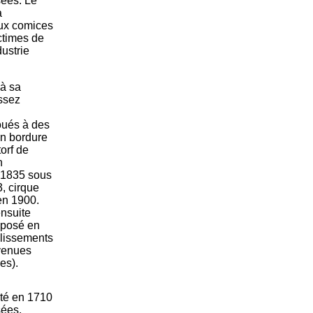
ées. Le
à
aux comices
ctimes de
dustrie
 à sa
ssez
loués à des
en bordure
orf de
n
n 1835 sous
3, cirque
 en 1900.
ensuite
sposé en
blissements
avenues
des).
jeté en 1710
sées,