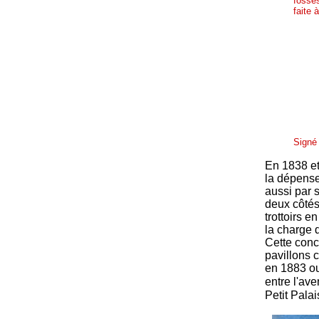
fossés
faite 
Signé 
En 1838 et
la dépense
aussi par 
deux côtés 
trottoirs e
la charge d
Cette conc
pavillons c
en 1883 ou
entre l'av
Petit Palai