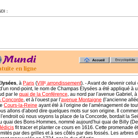
DI :
-
e
lysées
, à
Paris
(
VIII
arrondissement
). - Avant de devenir celui
d'un rond-point, le nom de Champas Elysées a été appliqué à u
ud par le
quai de la Conférence
, au nord par l'avenue Gabriel, à 
a Concorde
, et à l'ouest par l'
avenue Montaigne
(l'ancienne allé
Le
Cours-la-Reine
ayant été à l'origine de l'aménagement de tout
us allons d'abord dire quelques mots sur son origine. Il comme
à l'endroit où nous voyons la place de la Concorde, bordait la Se
au quai des Bons-Hommes, nommé aujourd'hui quai de Billy (Deb
édicis
fit tracer et planter ce cours en 1616. Cette promenade é
émités par des grilles et à ses côtés par des fossés. Les arbres 