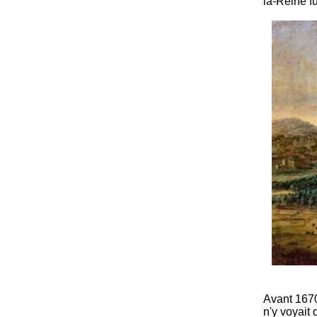
la-Reine f
-
-
Avant 1670
n'y voyait