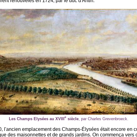
urent renouvelés en 1724, par le duc d'Antin.
e
Les Champs Elysées au XVIII
siècle
, par Charles Grevenbroeck.
-
, l'ancien emplacement des Champs-Élysées était encore en cu
 que des maisonnettes et de grands jardins. On commença vers c