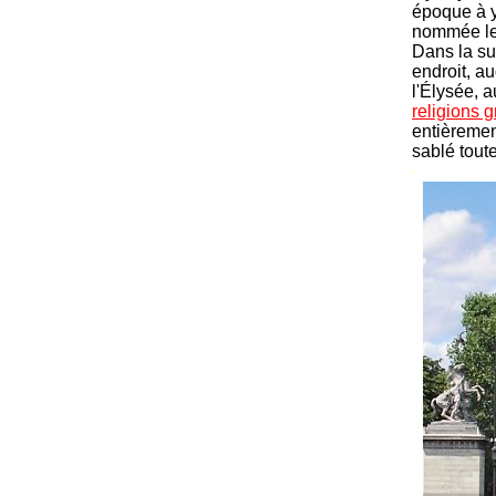
époque à y
nommée le 
Dans la su
endroit, a
l'Élysée, 
religions 
entièremen
sablé tout
-