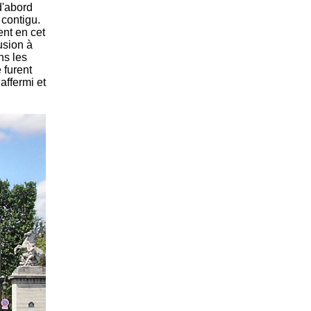
d'abord
 contigu.
ent en cet
usion à
ns les
 furent
affermi et