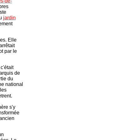
es-de-
bres
ste
du
jardin
lement
es. Elle
rrêtait
t par le
 c'était
arquis de
rtie du
ne national
 les
trent.
ère s'y
ansformée
'ancien
un