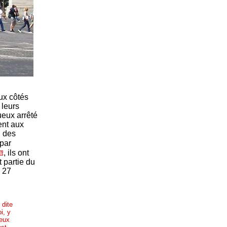
ux côtés
 leurs
ueux arrêté
ent aux
n des
 par
, ils ont
 partie du
u 27
 dite
i, y
deux