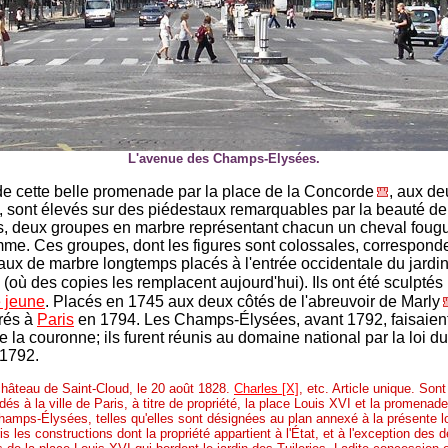
L'avenue des Champs-Elysées.
 de cette belle promenade par la place de la Concorde
, aux de
e, sont élevés sur des piédestaux remarquables par la beauté de
s, deux groupes en marbre représentant chacun un cheval foug
me. Ces groupes, dont les figures sont colossales, correspond
ux de marbre longtemps placés à l'entrée occidentale du jardi
(où des copies les remplacent aujourd'hui). Ils ont été sculptés
 jeune
. Placés en 1745 aux deux côtés de l'abreuvoir de Marly
érés à
Paris
en 1794. Les Champs-Élysées, avant 1792, faisaient
 la couronne; ils furent réunis au domaine national par la loi d
 1792.
hâteau de Saint-Cloud, le 20 août 1828.
Charles [X]
, etc. Article unique. Sont
és à la ville de Paris, à titre de propriété, la place Louis XVI et la promenade
amps-Élysées, telles qu'elles sont désignées au plan annexé à la présente lo
s les constructions dont la propriété appartient à l'État, et à l'exception des 