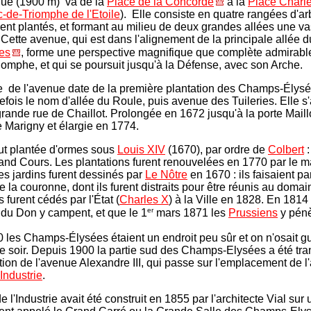
nue (1900 m) va de la
Place de la Concorde
à la
Place Charl
c-de-Triomphe de l'Etoile
). Elle consiste en quatre rangées d'ar
ent plantés, et formant au milieu de deux grandes allées une va
Cette avenue, qui est dans l'alignement de la principale allée 
ies
, forme une perspective magnifique que complète admirab
riomphe, et qui se poursuit jusqu'à la Défense, avec son Arche.
e de l'avenue date de la première plantation des Champs-Élysé
refois le nom d'allée du Roule, puis avenue des Tuileries. Elle s'a
grande rue de Chaillot. Prolongée en 1672 jusqu'à la porte Maillo
 Marigny et élargie en 1774.
ut plantée d'ormes sous
Louis XIV
(1670), par ordre de
Colbert
:
rand Cours. Les plantations furent renouvelées en 1770 par le m
es jardins furent dessinés par
Le Nôtre
en 1670 : ils faisaient pa
 la couronne, dont ils furent distraits pour être réunis au domai
s furent cédés par l'État (
Charles X
) à la Ville en 1828. En 1814
er
du Don y campent, et que le 1
mars 1871 les
Prussiens
y pénè
 les Champs-Élysées étaient un endroit peu sûr et on n'osait gu
le soir. Depuis 1900 la partie sud des Champs-Elysées a été tr
ation de l'avenue Alexandre III, qui passe sur l'emplacement de l
'Industrie
.
e l'Industrie avait été construit en 1855 par l'architecte Vial sur 