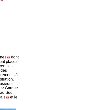
est
ines
dont
ent placés
rent les
r des
lacements à
stration.
lusieurs
par Garnier
 au Sud,
lais
et le