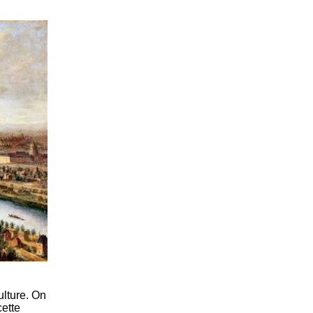
lture. On
ette