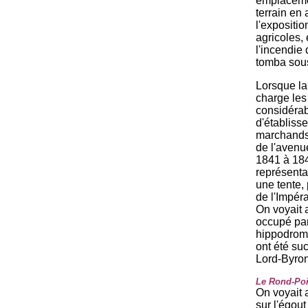
emplaceme
terrain en 
l'expositi
agricoles,
l'incendie 
tomba sous
Lorsque la
charge les
considérab
d'établiss
marchands 
de l'avenue
1841 à 184
représenta
une tente,
de l'Impéra
On voyait 
occupé par
hippodrome
ont été su
Lord-Byron
Le Rond-Poi
On voyait a
sur l'égou