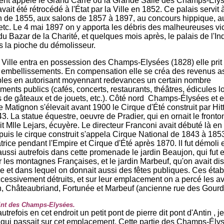
nt appelé le Grand Carré ou la Grande Salle des Champs-Elys
avait été rétrocédé à l'État par la Ville en 1852. Ce palais servit 
on de 1855, aux salons de 1857 à 1897, au concours hippique, 
 etc. Le 4 mai 1897 on y apporta les débris des malheureuses vi
du Bazar de la Charité, et quelques mois après, le palais de l'In
 la pioche du démolisseur.
 Ville entra en possession des Champs-Elysées (1828) elle prit
 embellissements. En compensation elle se créa des revenus a
les en autorisant moyennant redevances un certain nombre
ements publics (cafés, concerts, restaurants, théâtres, édicules 
de gâteaux et de jouets, etc.). Côté nord Champs-Élysées et 
 Matignon s'élevait avant 1900 le Cirque d'Été construit par Hitt
3. La statue équestre, oeuvre de Pradier, qui en ornait le fronto
it Mlle Lejars, écuyère. Le directeur Franconi avait débuté là e
 puis le cirque construit s'appela Cirque National de 1843 à 185
trice pendant l'Empire et Cirque d'Été après 1870. lI fut démoli
aussi autrefois dans cette promenade le jardin Beaujon, qui fut 
 les montagnes Françaises, et le jardin Marbeuf, qu'on avait di
 et dans lequel on donnait aussi des fêtes publiques. Ces éta
ccessivement détruits, et sur leur emplacement on a percé les 
, Châteaubriand, Fortunée et Marbeuf (ancienne rue des Gour
nt des Champs-Elysées.
utrefois en cet endroit un petit pont de pierre dit pont d'Antin , 
t qui passait sur cet emplacement. Cette partie des Champs-Ély