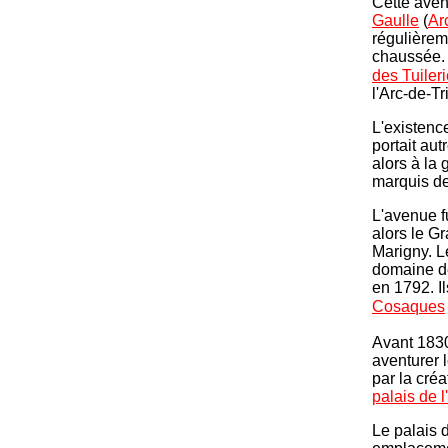
Cette ave
Gaulle
(
Ar
régulièrem
chaussée. 
des Tuiler
l'Arc-de-T
L'existenc
portait aut
alors à la 
marquis de
L'avenue f
alors le G
Marigny. L
domaine de
en 1792. Il
Cosaques
Avant 1830
aventurer 
par la cré
palais de l
Le palais d