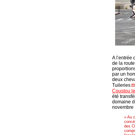
A l'entrée
de la rout
proportion
par un hom
deux cheva
Tuileries
Coustou le
été transf
domaine de
novembre
« Au c
concéd
des Ch
compri