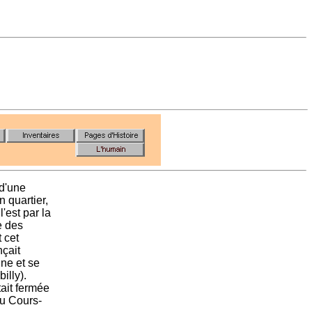
 d'une
n quartier,
l'est par la
e des
 cet
nçait
ine et se
illy).
tait fermée
du Cours-