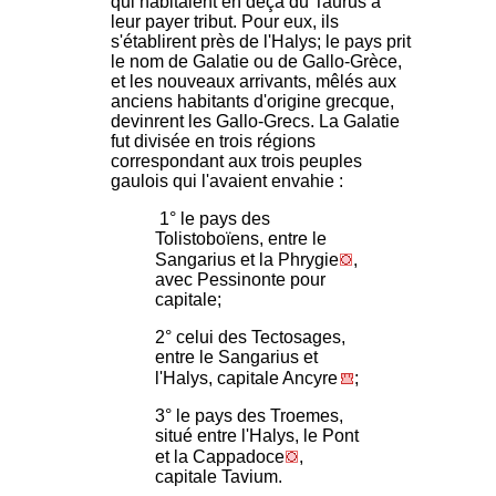
qui habitaient en deçà du Taurus à
leur payer tribut. Pour eux, ils
s'établirent près de l'Halys; le pays prit
le nom de Galatie ou de Gallo-Grèce,
et les nouveaux arrivants, mêlés aux
anciens habitants d'origine grecque,
devinrent les Gallo-Grecs. La Galatie
fut divisée en trois régions
correspondant aux trois peuples
gaulois qui l'avaient envahie :
1° le pays des
Tolistoboïens, entre le
Sangarius et la Phrygie
,
avec Pessinonte pour
capitale;
2° celui des Tectosages,
entre le Sangarius et
l'Halys, capitale Ancyre
;
3° le pays des Troemes,
situé entre l'Halys, le Pont
et la Cappadoce
,
capitale Tavium.