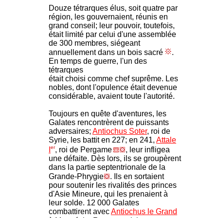
Douze tétrarques élus, soit quatre par
région, les gouvernaient, réunis en
grand conseil; leur pouvoir, toutefois,
était limité par celui d'une assemblée
de 300 membres, siégeant
annuellement dans un bois sacré
.
En temps de guerre, l'un des
tétrarques
était choisi comme chef suprême. Les
nobles, dont l'opulence était devenue
considérable, avaient toute l'autorité.
Toujours en quête d'aventures, les
Galates rencontrèrent de puissants
adversaires;
Antiochus Soter
, roi de
Syrie, les battit e
n 227; en 241
,
Attale
er
I
, roi de Pergame
, leur infligea
une défaite. Dès lors, ils se groupèrent
dans la partie septentrionale de la
Grande-Phrygie
. Ils en sortaient
pour soutenir les rivalités des princes
d'Asie Mineure, qui les prenaient à
leur solde. 12 000 Galates
combattirent avec
Antiochus le Grand