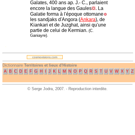
Galates, 400 ans ap. J.- C., parlaient
encore la langue des Gaules
. La
Galatie forma à l'époque ottomane
les sandjaks d'Angora (
Ankara
), de
Kiankari et de Juzghat, ainsi qu'une
partie de celui de Kermian.
(C.
Ganiayre).
.
cosmovisions.com
Dictionnaire
Territoires et lieux d'Histoire
A
B
C
D
E
F
G
H
I
J
K
L
M
N
O
P
Q
R
S
T
U
V
W
X
Y
Z
©
Serge Jodra
, 2007. - Reproduction interdite.