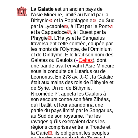
La
Galatie
est un ancien pays de
l'Asie Mineure, limité au Nord par la
Bithynie
et la Paphlagonie
, au Sud
par la Lycaonie
, à l'Est par le Pont
et la Cappadoce
, à l'Ouest par la
Phrygie
. L'Halys et le Sangarius
traversaient cette contrée, coupée par
les monts de l'Olympe, de l'Orminium
et de Dindyme. Elle tirait son nom des
Galates ou Gaulois (
Celtes
), dont
une bande avait envahi l'Asie Mineure
sous la conduite de Lutarius ou de
Leonorius. En 278 av. J.-C., la Galatie
était aux mains des rois de Bithynie et
de Syrie. Un roi de Bithynie,
er
Nicomède l
, appela les Gaulois à
son secours contre son frère Zibéas,
qu'il battit, et leur abandonna une
partie du pays limité par le Sangarius,
au Sud de son royaume. Par les
ravages qu'ils exerçaient dans les
régions comprises entre la Troade et
la Carie
, ils obligèrent les peuples