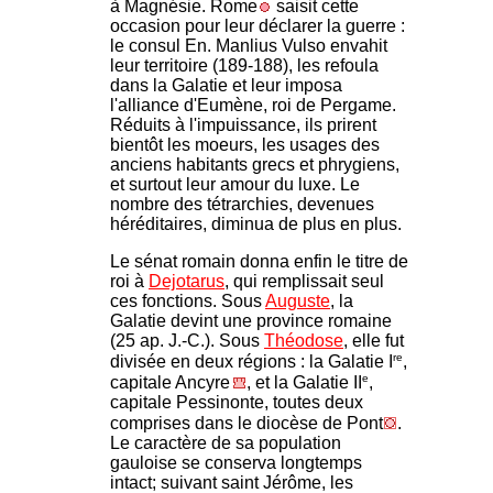
à Magnésie. Rome
saisit cette
occasion pour leur déclarer la guerre :
le consul En. Manlius Vulso envahit
leur territoire (189-188), les refoula
dans la Galatie et leur imposa
l'alliance d'Eumène, roi de Pergame.
Réduits à l'impuissance, ils prirent
bientôt les moeurs, les usages des
anciens habitants grecs et phrygiens,
et surtout leur amour du luxe. Le
nombre des tétrarchies, devenues
héréditaires, diminua de plus en plus.
Le sénat romain donna enfin le titre de
roi à
Dejotarus
, qui remplissait seul
ces fonctions. Sous
Auguste
, la
Galatie devint une province romaine
(25 ap. J.-C.). Sous
Théodose
, elle fut
re
divisée en deux régions : la Galatie I
,
e
capitale Ancyre
, et la Galatie II
,
capitale Pessinonte, toutes deux
comprises dans le diocèse de Pont
.
Le caractère de sa population
gauloise se conserva longtemps
intact; suivant saint Jérôme, les