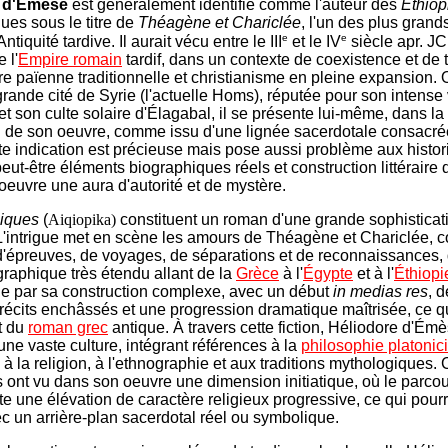
e d'Émèse
est généralement identifié comme l'auteur des
Éthiop
ues sous le titre de
Théagène et Chariclée
, l'un des plus gran
e
e
ntiquité tardive. Il aurait vécu entre le III
et le IV
siècle apr. JC
 l'
Empire romain
tardif, dans un contexte de coexistence et de 
re païenne traditionnelle et christianisme en pleine expansion. 
grande cité de Syrie (l'actuelle Homs), réputée pour son intense 
et son culte solaire d'Élagabal, il se présente lui-même, dans la
 de son oeuvre, comme issu d'une lignée sacerdotale consacré
tte indication est précieuse mais pose aussi problème aux histor
eut-être éléments biographiques réels et construction littéraire 
'oeuvre une aura d'autorité et de mystère.
piques
(
Aiqiopika)
constituent un roman d'une grande sophisticat
 L'intrigue met en scène les amours de Théagène et Chariclée, c
d'épreuves, de voyages, de séparations et de reconnaissances,
raphique très étendu allant de la
Grèce
à l'
Égypte
et à l'
Éthiopi
ue par sa construction complexe, avec un début
in medias res
, d
écits enchâssés et une progression dramatique maîtrisée, ce qui
t du
roman grec
antique. À travers cette fiction, Héliodore d'Ém
une vaste culture, intégrant références à la
philosophie platonic
 à la religion, à l'ethnographie et aux traditions mythologiques. 
 ont vu dans son oeuvre une dimension initiatique, où le parco
te une élévation de caractère religieux progressive, ce qui pourr
c un arrière-plan sacerdotal réel ou symbolique.