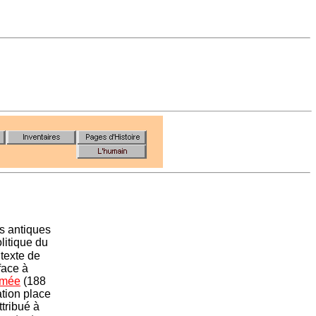
s antiques
litique du
ntexte de
face à
mée
(188
ation place
ttribué à