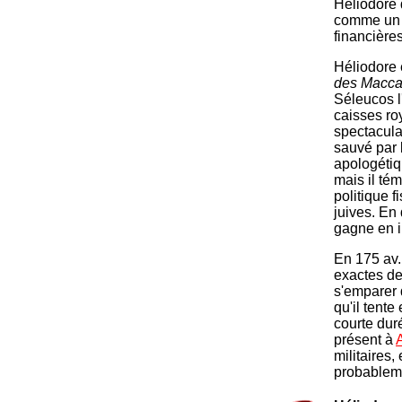
Héliodore 
comme un h
financière
Héliodore e
des Macc
Séleucos l'
caisses roy
spectaculai
sauvé par l
apologétiq
mais il té
politique f
juives. En 
gagne en im
En 175 av.
exactes de
s'emparer 
qu'il tent
courte dur
présent à
militaires,
probablem