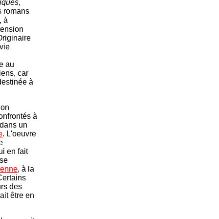
iques
,
ds romans
, à
tension
Originaire
vie
e au
iens, car
destinée à
ion
onfrontés à
 dans un
e
. L'oeuvre
e
 en fait
èse
ienne
, à la
Certains
urs des
ait être en