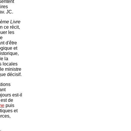
sentent
ires
av. JC.
ème Livre
 ce récit,
ouer les
ne
nt d'être
ogique et
storique,
e la
ns locales
le ministre
que décisif.
ations
ant
ours est-il
 est de
me
puis
tiques et
urces,