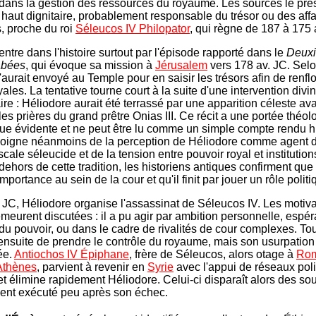
dans la gestion des ressources du royaume. Les sources le pré
aut dignitaire, probablement responsable du trésor ou des affa
s, proche du roi
Séleucos IV Philopator
, qui règne de 187 à 175 
ntre dans l'histoire surtout par l'épisode rapporté dans le
Deuxi
abées
, qui évoque sa mission à
Jérusalem
vers 178 av. JC. Selon
aurait envoyé au Temple pour en saisir les trésors afin de renfl
ales. La tentative tourne court à la suite d'une intervention divi
re : Héliodore aurait été terrassé par une apparition céleste ava
es prières du grand prêtre Onias III. Ce récit a une portée théol
ue évidente et ne peut être lu comme un simple compte rendu hi
moigne néanmoins de la perception de Héliodore comme agent d
iscale séleucide et de la tension entre pouvoir royal et institutio
dehors de cette tradition, les historiens antiques confirment que 
portance au sein de la cour et qu'il finit par jouer un rôle politi
 JC, Héliodore organise l'assassinat de Séleucos IV. Les motiv
meurent discutées : il a pu agir par ambition personnelle, espér
du pouvoir, ou dans le cadre de rivalités de cour complexes. Touj
e ensuite de prendre le contrôle du royaume, mais son usurpation
ée.
Antiochos IV Épiphane
, frère de Séleucos, alors otage à
Ro
Athènes
, parvient à revenir en
Syrie
avec l'appui de réseaux poli
 et élimine rapidement Héliodore. Celui-ci disparaît alors des so
ent exécuté peu après son échec.