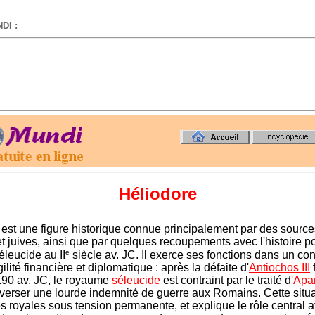
DI :
-
Héliodore
est une figure historique connue principalement par des source
t juives, ainsi que par quelques recoupements avec l'histoire po
e
leucide au II
siècle av. JC. Il exerce ses fonctions dans un co
ilité financière et diplomatique : après la défaite d'
Antiochos III
90 av. JC, le royaume
séleucide
est contraint par le traité d'
Apa
 verser une lourde indemnité de guerre aux Romains. Cette situ
s royales sous tension permanente, et explique le rôle central a