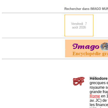
-
Rechercher dans IMAGO MUN
Vendredi 7
août 2026
.
Héliodore
grecques e
royaume sé
grande frag
Rome
en 1
av. JC) de
les finance