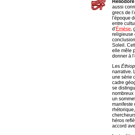
Héliodor
aussi conn
grecs de l'A
l'époque de
entre cultu
d'
Émèse
, 
religieuse 
conclusion
Soleil. Ce
elle mêle p
donner à l
Les
Éthio
narrative.
une série 
cadre géog
se disting
nombreux r
un somme
manifeste 
rhétorique,
chercheurs
héros reflè
accord ave