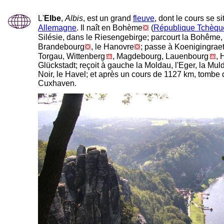
L'
Elbe
,
Albis
, est un grand
fleuve
, dont le cours se s
Allemagne
. Il naît en Bohème
(
République Tchèqu
Silésie, dans le Riesengebirge; parcourt la Bohême, 
Brandebourg
, le Hanovre
; passe à Koenigingraet
Torgau, Wittenberg
, Magdebourg, Lauenbourg
,
Glückstadt; reçoit à gauche la Moldau, l'Eger, la Mul
Noir, le Havel; et après un cours de 1127 km, tombe
Cuxhaven.
-