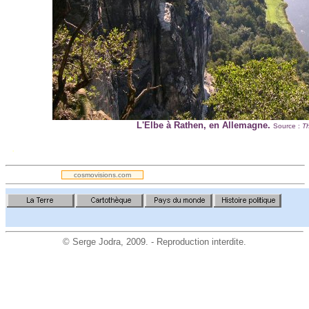
L'Elbe à Rathen, en Allemagne.
Source :
T
.
cosmovisions.com
©
Serge Jodra
, 2009. - Reproduction interdite.