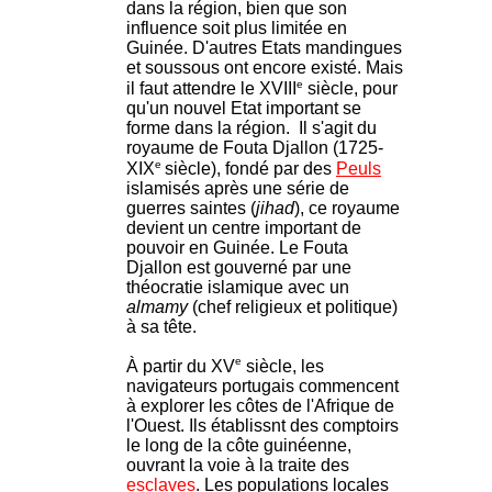
dans la région, bien que son
influence soit plus limitée en
Guinée. D'autres Etats mandingues
et soussous ont encore existé. Mais
e
il faut attendre le XVIII
siècle, pour
qu'un nouvel Etat important se
forme dans la région. Il s'agit du
royaume de Fouta Djallon (1725-
e
XIX
siècle), fondé par des
Peuls
islamisés après une série de
guerres saintes (
jihad
), ce royaume
devient un centre important de
pouvoir en Guinée. Le Fouta
Djallon est gouverné par une
théocratie islamique avec un
almamy
(chef religieux et politique)
à sa tête.
e
À partir du XV
siècle, les
navigateurs portugais commencent
à explorer les côtes de l'Afrique de
l'Ouest. Ils établissnt des comptoirs
le long de la côte guinéenne,
ouvrant la voie à la traite des
esclaves
. Les populations locales