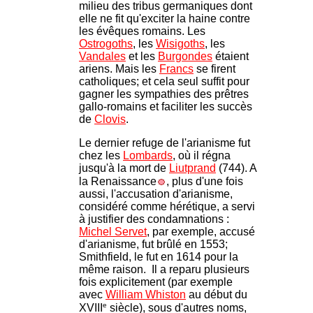
milieu des tribus germaniques dont
elle ne fit qu'exciter la haine contre
les évêques romains. Les
Ostrogoths
, les
Wisigoths
, les
Vandales
et les
Burgondes
étaient
ariens. Mais les
Francs
se firent
catholiques; et cela seul suffit pour
gagner les sympathies des prêtres
gallo-romains et faciliter les succès
de
Clovis
.
Le dernier refuge de l'arianisme fut
chez les
Lombards
, où il régna
jusqu'à la mort de
Liutprand
(744). A
la Renaissance
, plus d'une fois
aussi, l'accusation d'arianisme,
considéré comme hérétique, a servi
à justifier des condamnations :
Michel Servet
, par exemple, accusé
d'arianisme, fut brûlé en 1553;
Smithfield, le fut en 1614 pour la
même raison. Il a reparu plusieurs
fois explicitement (par exemple
avec
William Whiston
au début du
e
XVIII
siècle), sous d'autres noms,