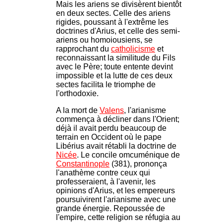
Mais les ariens se divisèrent bientôt
en deux sectes. Celle des ariens
rigides, poussant à l'extrême les
doctrines d'Arius, et celle des semi-
ariens ou homoiousiens, se
rapprochant du
catholicisme
et
reconnaissant la similitude du Fils
avec le Père; toute entente devint
impossible et la lutte de ces deux
sectes facilita le triomphe de
l'orthodoxie.
A la mort de
Valens
, l'arianisme
commença à décliner dans l'Orient;
déjà il avait perdu beaucoup de
terrain en Occident où le pape
Libérius avait rétabli la doctrine de
Nicée
. Le concile omcuménique de
Constantinople
(381), prononça
l'anathème contre ceux qui
professeraient, à l'avenir, les
opinions d'Arius, et les empereurs
poursuivirent l'arianisme avec une
grande énergie. Repoussée de
l'empire, cette religion se réfugia au