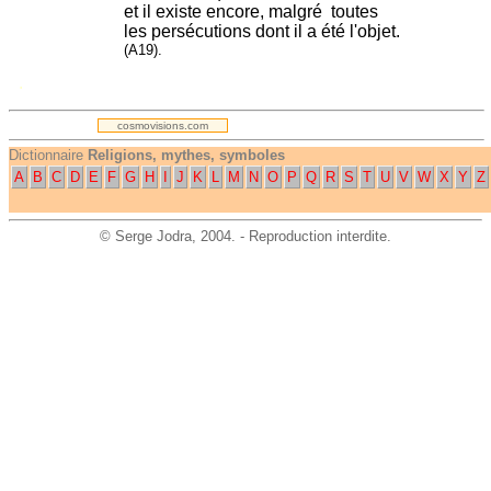
et il existe encore, malgré toutes
les persécutions dont il a été l'objet.
(A19).
.
cosmovisions.com
Dictionnaire
Religions, mythes, symboles
A
B
C
D
E
F
G
H
I
J
K
L
M
N
O
P
Q
R
S
T
U
V
W
X
Y
Z
©
Serge Jodra
, 2004. - Reproduction interdite.