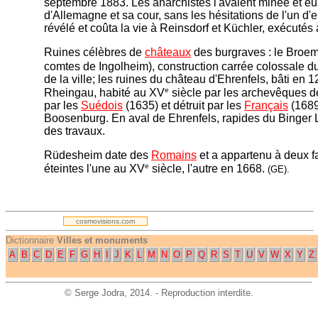
septembre 1883. Les anarchistes l'avaient minée et eus
d'Allemagne et sa cour, sans les hésitations de l'un d'e
révélé et coûta la vie à Reinsdorf et Küchler, exécutés
Ruines célèbres de
châteaux
des burgraves : le Broem
comtes de Ingolheim), construction carrée colossale du
de la ville; les ruines du château d'Ehrenfels, bâti en 
e
Rheingau, habité au XV
siècle par les archevêques 
par les
Suédois
(1635) et détruit par les
Français
(1689
Boosenburg. En aval de Ehrenfels, rapides du Binger L
des travaux.
Rüdesheim date des
Romains
et a appartenu à deux f
e
éteintes l'une au XV
siècle, l'autre en 1668.
(GE).
.
cosmovisions.com
Dictionnaire
Villes et monuments
A
B
C
D
E
F
G
H
I
J
K
L
M
N
O
P
Q
R
S
T
U
V
W
X
Y
Z
©
Serge Jodra
, 2014. - Reproduction interdite.