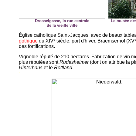
Drosselgasse, la rue centrale
Le musée des
de la vieille ville
Église catholique Saint-Jacques, avec de beaux tablea
e
gothique
du XIV
siècle; port d'hiver. Braemserhof (XV
des fortifications.
Vignoble réputé de 210 hectares. Fabrication de vin 
plus réputées sont
Rudesheimer
(dont on attribue la p
Hinterhaus
et le
Rottland
.
-