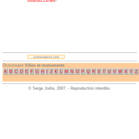
.
cosmovisions.com
Dictionnaire
Villes et monuments
A
B
C
D
E
F
G
H
I
J
K
L
M
N
O
P
Q
R
S
T
U
V
W
X
Y
Z
©
Serge Jodra
, 2007. - Reproduction interdite.