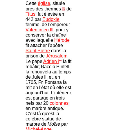
Cette
église
, située
près des thermes
de
Titus
, fut élevée en
442 par
Eudoxie
,
femme, de l'empereur
Valentinien III
, pour y
conserver la chaîne
avec laquelle
Hérode
fit attacher l'apôtre
Saint Pierre
dans la
prison de
Jérusalem
.
er
Le pape
Adrien I
la fit
rebâtir; Baccio PinteIli
la renouvela au temps
de Jules II, et, en
1705, Fr. Fontana la
mit en l'état où elle est
aujourd'hui. L'intérieur
est partagé en trois
nefs par 20
colonnes
en marbre antique.
C'est là qu'est la
célèbre statue de
marbre de
Moïse
par
Michel-Ange
.