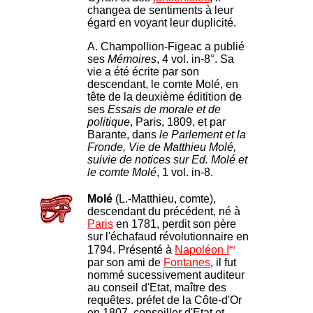
changea de sentiments à leur
égard en voyant leur duplicité.
A. Champollion-Figeac a publié
ses
Mémoires
, 4 vol. in-8°. Sa
vie a été écrite par son
descendant, le comte Molé, en
tête de la deuxième éditition de
ses
Essais de morale et de
politique
, Paris, 1809, et par
Barante, dans
le Parlement et la
Fronde, Vie de Matthieu Molé,
suivie de notices sur Ed. Molé et
le comte Molé
, 1 vol. in-8.
Molé
(L.-Matthieu, comte),
descendant du précédent, né à
Paris
en 1781, perdit son père
sur l'échafaud révolutionnaire en
er
1794. Présenté à
Napoléon I
par son ami de
Fontanes
, il fut
nommé sucessivement auditeur
au conseil d'Etat, maître des
requêtes. préfet de la Côte-d'Or
en 1807, conseiller d'Etat et