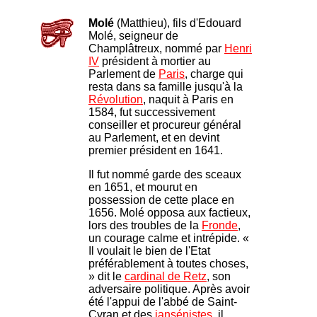
Molé
(Matthieu), fils d'Edouard
Molé, seigneur de
Champlâtreux, nommé par
Henri
IV
président à mortier au
Parlement de
Paris
, charge qui
resta dans sa famille jusqu'à la
Révolution
, naquit à Paris en
1584, fut successivement
conseiller et procureur général
au Parlement, et en devint
premier président en 1641.
Il fut nommé garde des sceaux
en 1651, et mourut en
possession de cette place en
1656. Molé opposa aux factieux,
lors des troubles de la
Fronde
,
un courage calme et intrépide. «
Il voulait le bien de l'Etat
préférablement à toutes choses,
» dit le
cardinal de Retz
, son
adversaire politique. Après avoir
été l'appui de l'abbé de Saint-
Cyran et des
jansénistes
, il