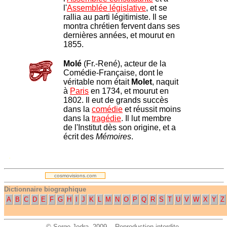
l'
Assemblée législative
, et se
rallia au parti légitimiste. Il se
montra chrétien fervent dans ses
dernières années, et mourut en
1855.
Molé
(Fr.-René), acteur de la
Comédie-Française, dont le
véritable nom était
Molet
, naquit
à
Paris
en 1734, et mourut en
1802. Il eut de grands succès
dans la
comédie
et réussit moins
dans la
tragédie
. Il lut membre
de l'Institut dès son origine, et a
écrit des
Mémoires
.
.
cosmovisions.com
Dictionnaire biographique
A
B
C
D
E
F
G
H
I
J
K
L
M
N
O
P
Q
R
S
T
U
V
W
X
Y
Z
©
Serge Jodra
, 2009. - Reproduction interdite.