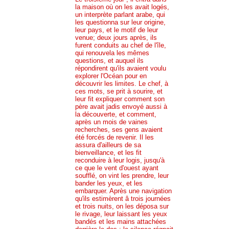
la maison où on les avait logés,
un interprète parlant arabe, qui
les questionna sur leur origine,
leur pays, et le motif de leur
venue; deux jours après, ils
furent conduits au chef de l'île,
qui renouvela les mêmes
questions, et auquel ils
répondirent qu'ils avaient voulu
explorer l'Océan pour en
découvrir les limites. Le chef, à
ces mots, se prit à sourire, et
leur fit expliquer comment son
père avait jadis envoyé aussi à
la découverte, et comment,
après un mois de vaines
recherches, ses gens avaient
été forcés de revenir. Il les
assura d'ailleurs de sa
bienveillance, et les fit
reconduire à leur logis, jusqu'à
ce que le vent d'ouest ayant
soufflé, on vint les prendre, leur
bander les yeux, et les
embarquer. Après une navigation
qu'ils estimèrent â trois journées
et trois nuits, on les déposa sur
le rivage, leur laissant les yeux
bandés et les mains attachées