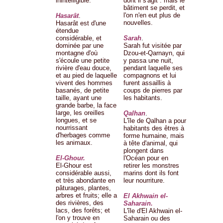
inintelligible.
dont il s'agit : mais le
bâtiment se perdit, et
l'on n'en eut plus de
Hasarât
.
nouvelles.
Hasarât est d'une
étendue
considérable, et
Sarah
.
dominée par une
Sarah fut visitée par
montagne d'où
Dzou-et-Qarnayn, qui
s'écoule une petite
y passa une nuit,
rivière d'eau douce,
pendant laquelle ses
et au pied de laquelle
compagnons et lui
vivent des hommes
furent assaillis à
basanés, de petite
coups de pierres par
taille, ayant une
les habitants.
grande barbe, la face
large, les oreilles
Qalhan
.
longues, et se
L'île de Qalhan a pour
nourrissant
habitants des êtres à
d'herbages comme
forme humaine, mais
les animaux.
à tête d'animal, qui
plongent dans
El-Ghour.
l'Océan pour en
El-Ghour est
retirer les monstres
considérable aussi,
marins dont ils font
et très abondante en
leur nourriture.
pâturages, plantes,
arbres et fruits; elle a
El Akhwain el-
des rivières, des
Saharain.
lacs, des forêts; et
L'île d'El Akhwain el-
l'on y trouve en
Saharain ou des