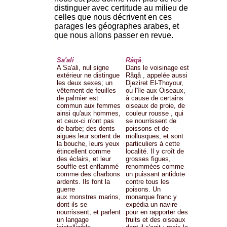
distinguer avec certitude au milieu de
celles que nous décrivent en ces
parages les géographes arabes, et
que nous allons passer en revue.
-
Sa'ali
Râqâ
.
A Sa'ali, nul signe
Dans le voisinage est
extérieur ne distingue
Râqâ , appelée aussi
les deux sexes; un
Djeziret El-Thoyour,
vêtement de feuilles
ou l'île aux Oiseaux,
de palmier est
à cause de certains
commun aux femmes
oiseaux de proie, de
ainsi qu'aux hommes,
couleur rousse , qui
et ceux-ci n'ont pas
se nourrissent de
de barbe; des dents
poissons et de
aiguës leur sortent de
mollusques, et sont
la bouche, leurs yeux
particuliers à cette
étincellent comme
localité. Il y croît de
des éclairs, et leur
grosses figues,
souffle est enflammé
renommées comme
comme des charbons
un puissant antidote
ardents. Ils font la
contre tous les
guerre
poisons. Un
aux monstres marins,
monarque franc y
dont ils se
expédia un navire
nourrissent, et parlent
pour en rapporter des
un langage
fruits et des oiseaux