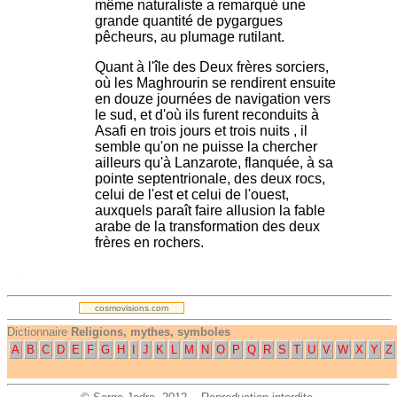
même naturaliste a remarqué une
grande quantité de pygargues
pêcheurs, au plumage rutilant.
Quant à l'île des Deux frères sorciers,
où les Maghrourin se rendirent ensuite
en douze journées de navigation vers
le sud, et d'où ils furent reconduits à
Asafi en trois jours et trois nuits , il
semble qu'on ne puisse la chercher
ailleurs qu'à Lanzarote, flanquée, à sa
pointe septentrionale, des deux rocs,
celui de l'est et celui de l'ouest,
auxquels paraît faire allusion la fable
arabe de la transformation des deux
frères en rochers.
.
cosmovisions.com
Dictionnaire
Religions, mythes, symboles
A
B
C
D
E
F
G
H
I
J
K
L
M
N
O
P
Q
R
S
T
U
V
W
X
Y
Z