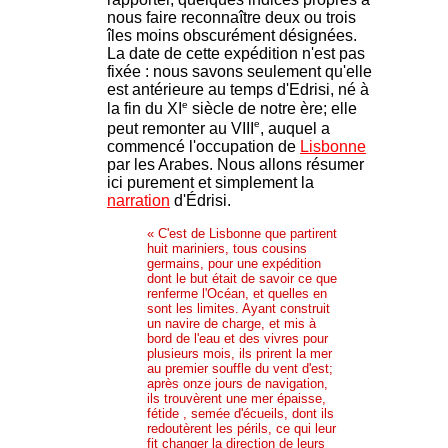
nous faire reconnaître deux ou trois
îles moins obscurément désignées.
La date de cette expédition n'est pas
fixée : nous savons seulement qu'elle
est antérieure au temps d'Edrisi, né à
e
la fin du XI
siècle de notre ère; elle
e
peut remonter au VIII
, auquel a
commencé l'occupation de
Lisbonne
par les Arabes. Nous allons résumer
ici purement et simplement la
narration
d'Édrisi.
« C'est de Lisbonne que partirent
huit mariniers, tous cousins
germains, pour une expédition
dont le but était de savoir ce que
renferme l'Océan, et quelles en
sont les limites. Ayant construit
un navire de charge, et mis à
bord de l'eau et des vivres pour
plusieurs mois, ils prirent la mer
au premier souffle du vent d'est;
après onze jours de navigation,
ils trouvèrent une mer épaisse,
fétide , semée d'écueils, dont ils
redoutèrent les périls, ce qui leur
fit changer la direction de leurs