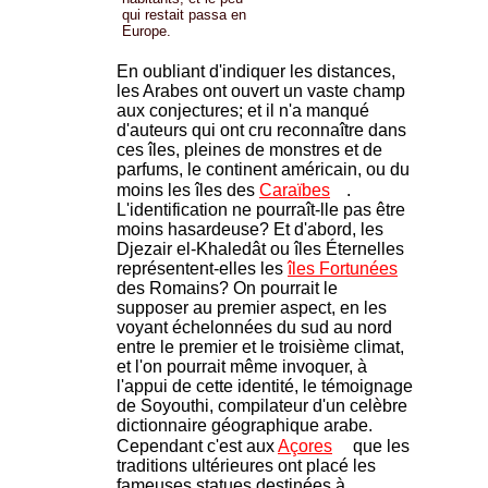
qui restait passa en
Europe.
En oubliant d'indiquer les distances,
les Arabes ont ouvert un vaste champ
aux conjectures; et il n'a manqué
d'auteurs qui ont cru reconnaître dans
ces îles, pleines de monstres et de
parfums, le continent américain, ou du
moins les îles des
Caraïbes
.
L'identification ne pourraît-lle pas être
moins hasardeuse? Et d'abord, les
Djezair el-Khaledât ou îles Éternelles
représentent-elles les
îles Fortunées
des Romains? On pourrait le
supposer au premier aspect, en les
voyant échelonnées du sud au nord
entre le premier et le troisième climat,
et l'on pourrait même invoquer, à
l'appui de cette identité, le témoignage
de Soyouthi, compilateur d'un celèbre
dictionnaire géographique arabe.
Cependant c'est aux
Açores
que les
traditions ultérieures ont placé les
fameuses statues destinées à