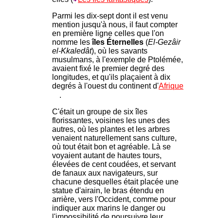
Parmi les dix-sept dont il est venu
mention jusqu'à nous, il faut compter
en première ligne celles que l'on
nomme les
îles Éternelles
(
El-Gezâir
el-Kkaledât
), où les savants
musulmans, à l'exemple de Ptolémée,
avaient fixé le premier degré des
longitudes, et qu'ils plaçaient à dix
degrés à l'ouest du continent d'
Afrique
.
C'était un groupe de six îles
florissantes, voisines les unes des
autres, où les plantes et les arbres
venaient naturellement sans culture,
où tout était bon et agréable. Là se
voyaient autant de hautes tours,
élevées de cent coudées, et servant
de fanaux aux navigateurs, sur
chacune desquelles était placée une
statue d'airain, le bras étendu en
arrière, vers l'Occident, comme pour
indiquer aux marins le danger ou
l'impossibilité de poursuivre leur