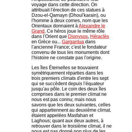
voyage dans cette direction. On
attribuait l'érection de ces statues à
Dzou-el-Qarnayn (Dhoul'karain), ou
l'homme à deux cornes, nom que les
Orientaux donnaient à
Alexandre le
Grand
. Ce héros joue le même rôle
dans l'Orient que
Dionysos
,
Héraclès
en Grèce ou...
Gargantua
dans
l'ancienne France; c'est le fondateur
convenu de tous les monuments dont
l'histoire ne constate pas l'origine.
Les îles Éternelles se trouvaient
symétriquement réparties dans les
trois premiers climats d'entre les sept
qui se succèdent depuis l'équateur
jusqu'au pôle. Le coin des deux îles
comprises dans le premier climat ne
nous est pas connu; mais nous
savons que les deux suivantes, celles
qui appartiennent au deuxième climat,
étaient appelées Masfahan et
Laghous; quant aux deux autres, à
retrouver dans le troisième climat, il ne
nous est pas donné non plus de les