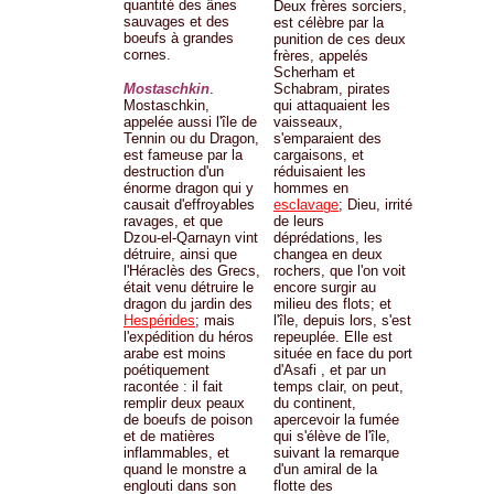
quantité des ânes
Deux frères sorciers,
sauvages et des
est célèbre par la
boeufs à grandes
punition de ces deux
cornes.
frères, appelés
Scherham et
Mostaschkin
.
Schabram, pirates
Mostaschkin,
qui attaquaient les
appelée aussi l'île de
vaisseaux,
Tennin ou du Dragon,
s'emparaient des
est fameuse par la
cargaisons, et
destruction d'un
réduisaient les
énorme dragon qui y
hommes en
causait d'effroyables
esclavage
; Dieu, irrité
ravages, et que
de leurs
Dzou-el-Qarnayn vint
déprédations, les
détruire, ainsi que
changea en deux
l'Héraclès des Grecs,
rochers, que l'on voit
était venu détruire le
encore surgir au
dragon du jardin des
milieu des flots; et
Hespérides
; mais
l'île, depuis lors, s'est
l'expédition du héros
repeuplée. Elle est
arabe est moins
située en face du port
poétiquement
d'Asafi , et par un
racontée : il fait
temps clair, on peut,
remplir deux peaux
du continent,
de boeufs de poison
apercevoir la fumée
et de matières
qui s'élève de l'île,
inflammables, et
suivant la remarque
quand le monstre a
d'un amiral de la
englouti dans son
flotte des