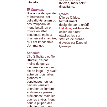
citadelle.
rivières, mais point
d'habitants.
El-Ghanam.
Une autre île, grande
Qâdes
.
et brumeuse, est
L'île de Qâdes,
celle d'El-Ghanam ou
formellement
des troupeaux de
désignée par le chérif
menu bétail; on en
El-Edrisi
, est l'une de
trouve en effet
celles où furent
beaucoup, mais la
établies les six
chair en est si amère,
statues de bronze
qu'il est impossible
élevées par Dzou-el-
d'en manger.
Qarnayn.
Sâheliah
L'île Sâheliah, ou île
littorale, n'a pas
moins de quinze
journées de long sur
dix de large. Il y avait
autrefois trois villes
grandes et
populeuses, où les
navires venaient
chercher de l'ambre
et diverses pierres
précieuses; mais les
guerres civiles firent
périr la plupart des
habitants, et le peu