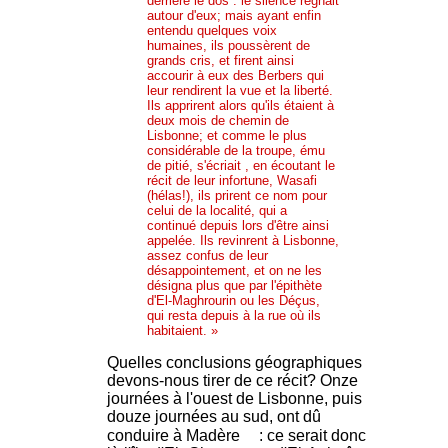
derrière le dos : le silence régnait
autour d'eux; mais ayant enfin
entendu quelques voix
humaines, ils poussèrent de
grands cris, et firent ainsi
accourir à eux des Berbers qui
leur rendirent la vue et la liberté.
Ils apprirent alors qu'ils étaient à
deux mois de chemin de
Lisbonne; et comme le plus
considérable de la troupe, ému
de pitié, s'écriait , en écoutant le
récit de leur infortune, Wasafi
(hélas!), ils prirent ce nom pour
celui de la localité, qui a
continué depuis lors d'être ainsi
appelée. Ils revinrent à Lisbonne,
assez confus de leur
désappointement, et on ne les
désigna plus que par l'épithète
d'El-Maghrourin ou les Déçus,
qui resta depuis à la rue où ils
habitaient. »
Quelles conclusions géographiques
devons-nous tirer de ce récit? Onze
journées à l'ouest de Lisbonne, puis
douze journées au sud, ont dû
conduire à Madère
: ce serait donc