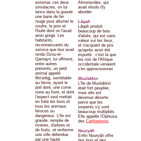
estomac ces deux
Almoravides, qui
simulacres, on lui
avait résolu d'y
lance dans la gueule
aborder.
une barre de fer
rouge pour allumer le
Lâqah
.
soufre, la poix et
Lâqah produit
l'huile dont on l'avait
beaucoup de bois
ainsi gorgé. Les
d'aloès, qui est sans
habitants,
valeur sur les lieux,
reconnaissants du
et n'acquiert de prix
service que leur avait
qu'après avoir été
rendu Dzou-el-
exporté : c'est là que
Qarnayn, lui offrirent,
les rois de l'Afrique
entre autres
occidentale venaient
présents, un petit
s'en approvisionner.
animal appelé
Mo'arêgj, semblable
Muslakkin
au lièvre, ayant le
L'île de Muslakkin
poil doré, une corne
était fort peuplée,
noire au front, et dont
mais elle est
l'aspect seul mettait
devenue déserte
en fuite les lions et
parce que les
tous les animaux
serpents s'y sont
féroces ou
beaucoup multipliés.
dangereux. L'île est
Elle appelle l'Ophiusa
grande, remplie de
des
Carthaginois
.
rivières, d'arbres et
de fruits, et renferme
Nouryâh
une ville défendue
Enfin Nouryâh offre
par une haute
des bois et des