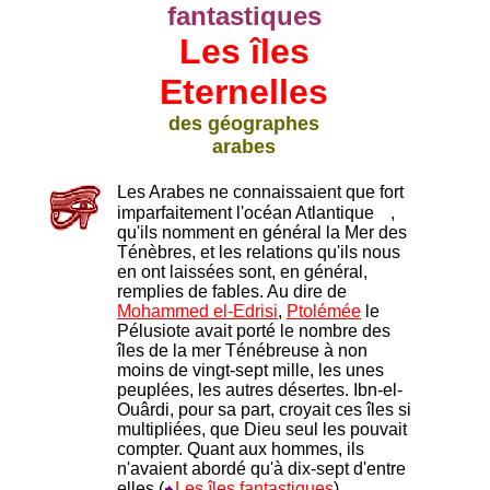
fantastiques
Les îles
Eternelles
des géographes
arabes
Les Arabes ne connaissaient que fort
imparfaitement l'océan Atlantique
,
qu'ils nomment en général la Mer des
Ténèbres, et les relations qu'ils nous
en ont laissées sont, en général,
remplies de fables. Au dire de
Mohammed el-Edrisi
,
Ptolémée
le
Pélusiote avait porté le nombre des
îles de la mer Ténébreuse à non
moins de vingt-sept mille, les unes
peuplées, les autres désertes. Ibn-el-
Ouârdi, pour sa part, croyait ces îles si
multipliées, que Dieu seul les pouvait
compter. Quant aux hommes, ils
n'avaient abordé qu'à dix-sept d'entre
elles (
Les îles fantastiques
).