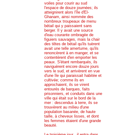
voiles pour courir au sud
l'espace de douze journées; ils
atteignirent alors l'île d'El-
Ghanam, ainsi nommée des
nombreux troupeaux de menu
bétail qui y paissaient sans
berger. Il y avait une source
d'eau courante ombragée de
figuiers sauvages, mais la chair
des têtes de bétail qu'ils tuèrent
avait une telle amertume, qu'ils
renoncèrent à en manger, et se
contentèrent d'en emporter les
peaux. S'étant rembarqués, ils
naviguèrent encore douze jours
vers le sud, et arrivèrent en vue
d'une île qui paraissait habitée et
cultivée; comme ils en
approchaient, ils se virent
entourés de barques, faits
prisonniers, et conduits dans une
ville qui était sur le bord de la
mer : descendus à terre, ils se
trouvèrent au milieu d'une
population basanée, de haute
taille, à cheveux lisses, et dont
les femmes étaient d'une grande
beauté.
Le troisième jour , il entra dans