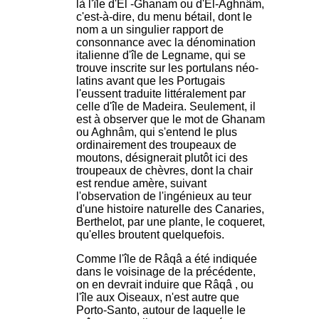
là l'île d'El -Ghanam ou d'El-Aghnâm,
c'est-à-dire, du menu bétail, dont le
nom a un singulier rapport de
consonnance avec la dénomination
italienne d'île de Legname, qui se
trouve inscrite sur les portulans néo-
latins avant que les Portugais
l'eussent traduite littéralement par
celle d'île de Madeira. Seulement, il
est à observer que le mot de Ghanam
ou Aghnâm, qui s'entend le plus
ordinairement des troupeaux de
moutons, désignerait plutôt ici des
troupeaux de chèvres, dont la chair
est rendue amère, suivant
l'observation de l'ingénieux au teur
d'une histoire naturelle des Canaries,
Berthelot, par une plante, le coqueret,
qu'elles broutent quelquefois.
Comme l'île de Râqâ a été indiquée
dans le voisinage de la précédente,
on en devrait induire que Râqâ , ou
l'île aux Oiseaux, n'est autre que
Porto-Santo, autour de laquelle le