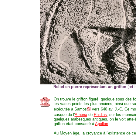
Relief en pierre représentant un griffon
(art h
On trouve le griffon figuré, quoique sous des 
les vases peints les plus anciens, ainsi que su
exécutée à Samos
vers 640 av. J.-C. Ce mon
casque de l'
Athéna
de
Phidias
, sur les monnai
quelques arabesques antiques, on le voit attel
griffon était consacré à
Apollon
.
Au Moyen âge, la croyance à l'existence de cet