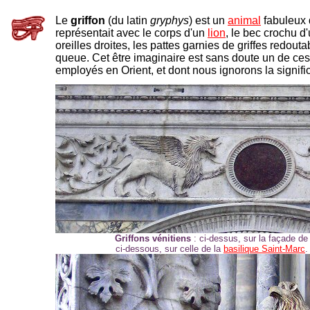
Le
griffon
(du latin
gryphys
) est un
animal
fabuleux d
représentait avec le corps d'un
lion
, le bec crochu d
oreilles droites, les pattes garnies de griffes redout
queue. Cet être imaginaire est sans doute un de 
employés en Orient, et dont nous ignorons la signifi
-
Griffons vénitiens
: ci-dessus, sur la façade d
ci-dessous, sur celle de la
basilique Saint-Marc