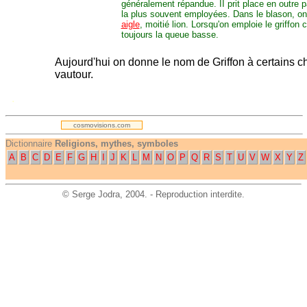
généralement répandue. II prit place en outre p
la plus souvent employées. Dans le blason, on 
aigle
, moitié lion. Lorsqu'on emploie le griffon
toujours la queue basse.
Aujourd'hui on donne le nom de Griffon à certains c
vautour.
.
cosmovisions.com
Dictionnaire
Religions, mythes, symboles
A
B
C
D
E
F
G
H
I
J
K
L
M
N
O
P
Q
R
S
T
U
V
W
X
Y
Z
©
Serge Jodra
, 2004. - Reproduction interdite.