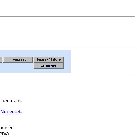
située dans
-Neuve-et-
lonisée
erva