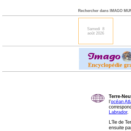
-
Rechercher dans IMAGO MUN
Samedi 8
août 2026
.
Terre-Ne
l'
océan Atl
correspond
Labrador
.
L'île de T
ensuite pa