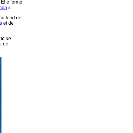
 Elle forme
ada
.
 au fond de
s
et de
nc de
orue.