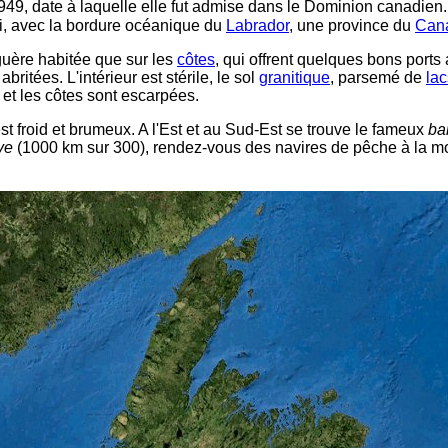
949, date à laquelle elle fut admise dans le Dominion canadien.
i, avec la bordure océanique du
Labrador
, une province du
Can
 guère habitée que sur les
côtes
, qui offrent quelques bons ports
abritées. L'intérieur est stérile, le sol
granitique
, parsemé de
lac
, et les côtes sont escarpées.
st froid et brumeux. A l'Est et au Sud-Est se trouve le fameux
ba
ve
(1000 km sur 300), rendez-vous des navires de pêche à la m