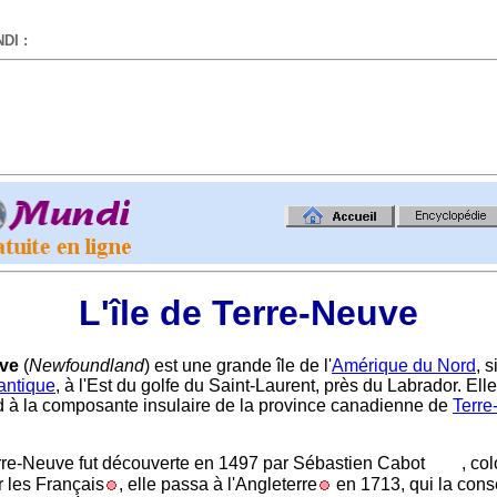
DI :
-
L'île de Terre-Neuve
uve
(
Newfoundland
) est une grande île de l'
Amérique du Nord
, 
antique
, à l'Est du golfe du Saint-Laurent, près du Labrador. Elle
 à la composante insulaire de la province canadienne de
Terre
erre-Neuve fut découverte en 1497 par Sébastien Cabot
, co
r les Français
, elle passa à l'Angleterre
en 1713, qui la cons