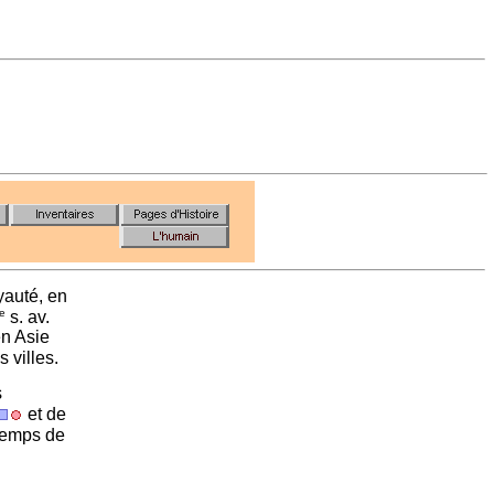
oyauté, en
e
s. av.
n Asie
 villes.
s
et de
 temps de