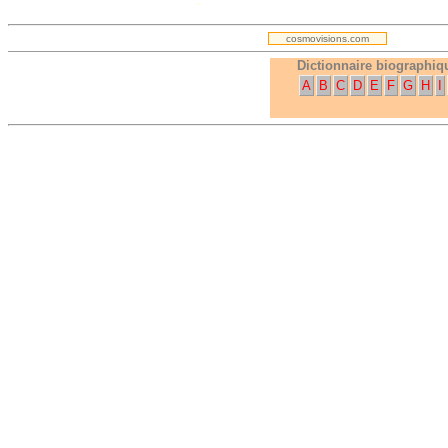
cosmovisions.com
Dictionnaire biographiq
A
B
C
D
E
F
G
H
I