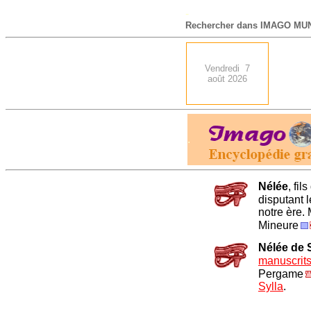
-
Rechercher dans IMAGO MUN
Vendredi 7
août 2026
.
Nélée
, fil
disputant l
notre ère.
Mineure
Nélée de 
manuscrit
Pergame
Sylla
.
.