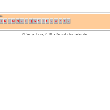
ue
J
K
L
M
N
O
P
Q
R
S
T
U
V
W
X
Y
Z
©
Serge Jodra
, 2010. - Reproduction interdite.