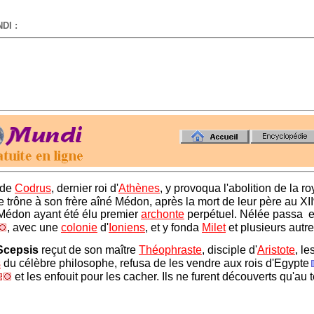
DI :
-
s de
Codrus
, dernier roi d'
Athènes
, y provoqua l'abolition de la r
e trône à son frère aîné Médon, après la mort de leur père au XII
 Médon ayant été élu premier
archonte
perpétuel. Nélée passa e
, avec une
colonie
d'
Ioniens
, et y fonda
Milet
et plusieurs autres
Scepsis
reçut de son maître
Théophraste
, disciple d'
Aristote
, le
s
du célèbre philosophe, refusa de les vendre aux rois d'Egypte
et les enfouit pour les cacher. Ils ne furent découverts qu'au