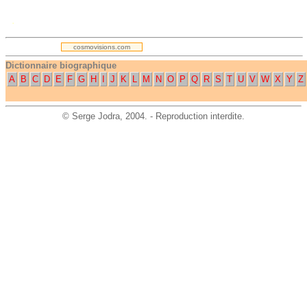
.
cosmovisions.com
Dictionnaire biographique
A
B
C
D
E
F
G
H
I
J
K
L
M
N
O
P
Q
R
S
T
U
V
W
X
Y
Z
©
Serge Jodra
, 2004. - Reproduction interdite.