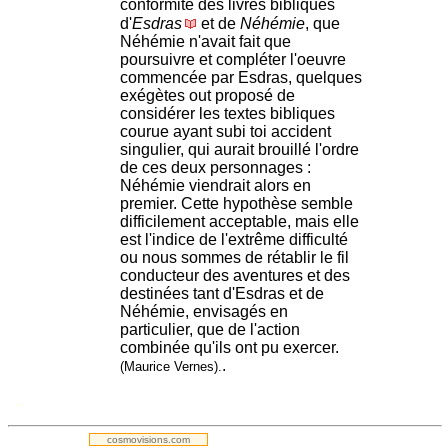
conformité des livres bibliques
d'
Esdras
et de
Néhémie
, que
Néhémie n'avait fait que
poursuivre et compléter l'oeuvre
commencée par Esdras, quelques
exégètes out proposé de
considérer les textes bibliques
courue ayant subi toi accident
singulier, qui aurait brouillé l'ordre
de ces deux personnages :
Néhémie viendrait alors en
premier. Cette hypothèse semble
difficilement acceptable, mais elle
est l'indice de l'extrême difficulté
ou nous sommes de rétablir le fil
conducteur des aventures et des
destinées tant d'Esdras et de
Néhémie, envisagés en
particulier, que de l'action
combinée qu'ils ont pu exercer.
.
(Maurice Vernes).
.
cosmovisions.com