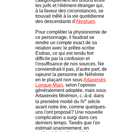
catégoriquement les unions entre
les juifs et l'élément étranger qui,
à la faveur des circonstances, se
trouvait mêlé à la vie quotidienne
des descendants d'
Abraham
.
Pour compléter la physionomie de
ce personnage, il faudrait se
rendre un compte exact de sa
relation avec le prêtre-scribe
Esdras, ce qui est rendu fort
difficile par la confusion et
l'insuffisance de nos sources. Ne
conviendrait-il pas, d'autre part, de
rajeunir la personne de Néhémie
en le plaçant non sous
Artaxerxès
Longue-Main
, selon l'opinion
généralement adoptée, mais sous
Artaxerxès Mnémon, c.-à-d. dans
e
la première moitié du IV
siècle
avant notre ère, comme quelques-
uns l'ont proposé? Une nouvelle
complication a surgi dans ces
derniers temps. Tandis que l'on
estimait unanimement, en