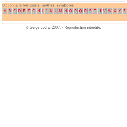
Dictionnaire
Religions, mythes, symboles
A
B
C
D
E
F
G
H
I
J
K
L
M
N
O
P
Q
R
S
T
U
V
W
X
Y
Z
©
Serge Jodra
, 2007. - Reproduction interdite.