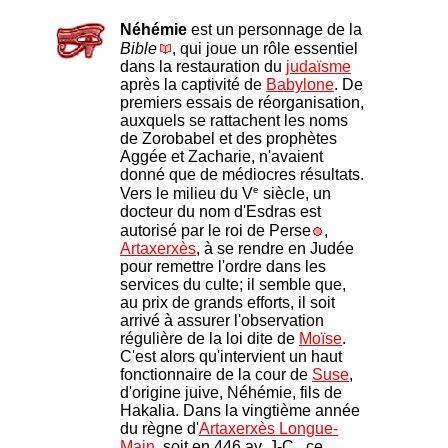
Néhémie
est un personnage de la
Bible
, qui joue un rôle essentiel
dans la restauration du
judaïsme
après la captivité de
Babylone
. De
premiers essais de réorganisation,
auxquels se rattachent les noms
de Zorobabel et des prophètes
Aggée et Zacharie, n'avaient
donné que de médiocres résultats.
e
Vers le milieu du V
siècle, un
docteur du nom d'Esdras est
autorisé par le roi de Perse
,
Artaxerxès
, à se rendre en Judée
pour remettre l'ordre dans les
services du culte; il semble que,
au prix de grands efforts, il soit
arrivé à assurer l'observation
régulière de la loi dite de
Moïse
.
C'est alors qu'intervient un haut
fonctionnaire de la cour de
Suse
,
d'origine juive, Néhémie, fils de
Hakalia. Dans la vingtième année
du règne d'
Artaxerxès Longue-
Main
, soit en 446 av. J-C., ce