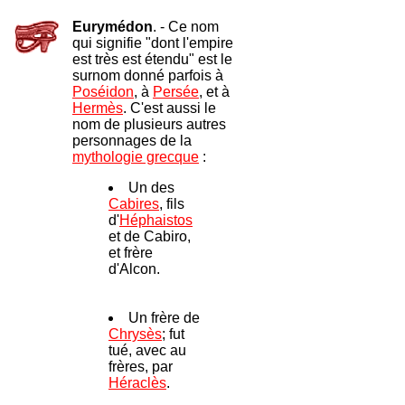
Eurymédon
. - Ce nom
qui signifie "dont l'empire
est très est étendu" est le
surnom donné parfois à
Poséidon
, à
Persée
, et à
Hermès
. C'est aussi le
nom de plusieurs autres
personnages de la
mythologie grecque
:
Un des
Cabires
, fils
d'
Héphaistos
et de Cabiro,
et frère
d'Alcon.
Un frère de
Chrysès
; fut
tué, avec au
frères, par
Héraclès
.