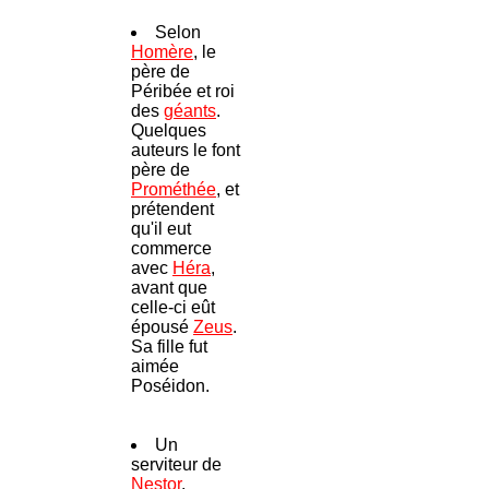
Selon
Homère
, le
père de
Péribée et roi
des
géants
.
Quelques
auteurs le font
père de
Prométhée
, et
prétendent
qu'il eut
commerce
avec
Héra
,
avant que
celle-ci eût
épousé
Zeus
.
Sa fille fut
aimée
Poséidon.
Un
serviteur de
Nestor
.