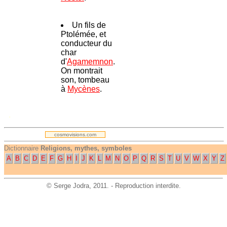
Un fils de
Ptolémée, et
conducteur du
char
d'
Agamemnon
.
On montrait
son, tombeau
à
Mycènes
.
.
cosmovisions.com
Dictionnaire
Religions, mythes, symboles
A
B
C
D
E
F
G
H
I
J
K
L
M
N
O
P
Q
R
S
T
U
V
W
X
Y
Z
©
Serge Jodra
, 2011. - Reproduction interdite.