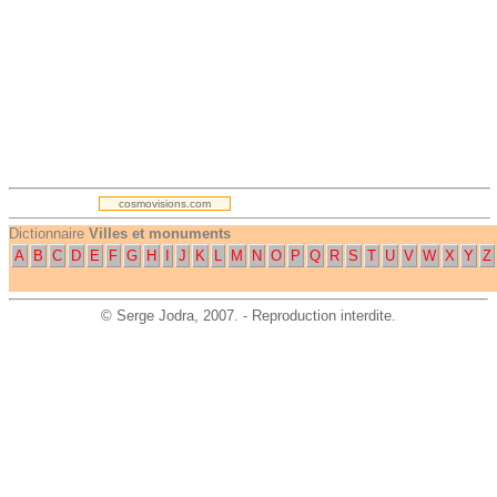
.
cosmovisions.com
Dictionnaire
Villes et monuments
A
B
C
D
E
F
G
H
I
J
K
L
M
N
O
P
Q
R
S
T
U
V
W
X
Y
Z
©
Serge Jodra
, 2007. - Reproduction interdite.