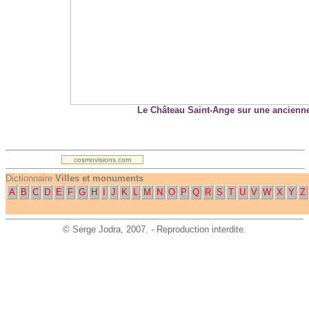
Le Château Saint-Ange sur une ancienne
.
cosmovisions.com
Dictionnaire
Villes et monuments
A
B
C
D
E
F
G
H
I
J
K
L
M
N
O
P
Q
R
S
T
U
V
W
X
Y
Z
©
Serge Jodra
, 2007. - Reproduction interdite.