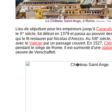
Le Château Saint-Ange, à Rome.
Source :
The 
Lieu de sépulture pour les empereurs jusqu'à
Caracall
e
le X
siècle, fut détruit en 1379 et passa au pouvoir d
e
qui le fit restaurer par Nicolas d'Arezzo. Au XIII
siècle,
avec le
Vatican
par un passage couvert. En 1527,
Clém
pendant le siège de Rome. Il est surmonté d'une
statu
oeuvre de Verschaffelt.
-