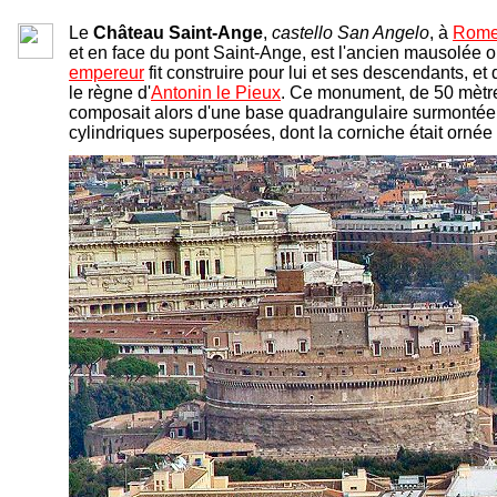
Le
Château Saint-Ange
,
castello San Angelo
, à
Rom
et en face du pont Saint-Ange, est l'ancien mausolée o
empereur
fit construire pour lui et ses descendants, et
le règne d'
Antonin le Pieux
. Ce monument, de 50 mètre
composait alors d'une base quadrangulaire surmontée
cylindriques superposées, dont la corniche était orné
-