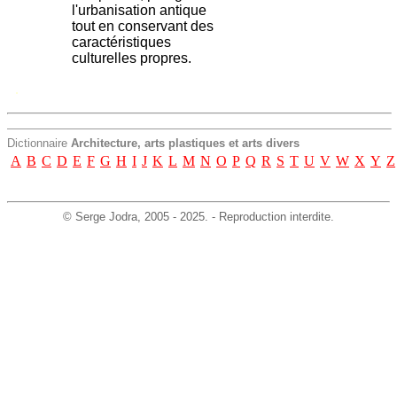
l'urbanisation antique
tout en conservant des
caractéristiques
culturelles propres.
.
Dictionnaire
Architecture, arts plastiques et arts divers
A
B
C
D
E
F
G
H
I
J
K
L
M
N
O
P
Q
R
S
T
U
V
W
X
Y
Z
©
Serge Jodra
, 2005 - 2025. - Reproduction interdite.