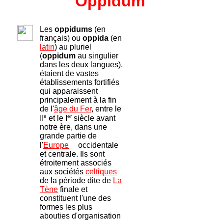
Oppidum
Les
oppidums
(en
français) ou
oppida
(en
latin
) au pluriel
(
oppidum
au singulier
dans les deux langues),
étaient de vastes
établissements fortifiés
qui apparaissent
principalement à la fin
de l'
âge du Fer
, entre le
e
er
II
et le I
siècle avant
notre ère, dans une
grande partie de
l'
Europe
occidentale
et centrale. Ils sont
étroitement associés
aux sociétés
celtiques
de la période dite de
La
Tène
finale et
constituent l'une des
formes les plus
abouties d'organisation