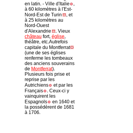
en latin. - Ville d'Italie
,
à 60 kilomètres à l'Est-
Nord-Est de Turin
, et
à 25 kilomètres au
Nord-Ouest
d'Alexandrie
. Vieux
château
fort,
église
,
théâtre, etc.Autrefois
capitale du Montferrat
(une de ses églises
renferme les tombeaux
des anciens souverains
de
Montferrat
).
Plusieurs fois prise et
reprise par les
Autrichiens
et par les
Français
. Ceux-ci y
vainquirent les
Espagnols
en 1640 et
la possédèrent de 1681
à 1706.