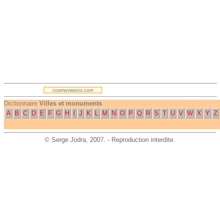
.
cosmovisions.com
Dictionnaire
Villes et monuments
A
B
C
D
E
F
G
H
I
J
K
L
M
N
O
P
Q
R
S
T
U
V
W
X
Y
Z
©
Serge Jodra
, 2007. - Reproduction interdite.