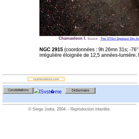
Chamaeleon I.
Source :
The STScI Digitized Sky S
NGC 2915
(coordonnées : 9h 26mn 31s; -76° 
irrégulière éloignée de 12,5 années-lumière. 
.
cosmovisions.com
©
Serge Jodra
, 2004. - Reproduction interdite.