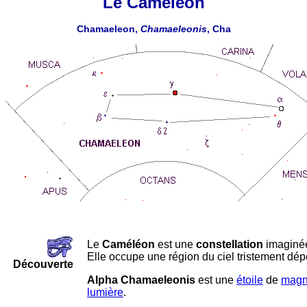
Le Caméléon
Chamaeleon,
Chamaeleonis
, Cha
Le
Caméléon
est une
constellation
imaginée
Elle occupe une région du ciel tristement dé
Découverte
Alpha Chamaeleonis
est une
étoile
de
magn
lumière
.