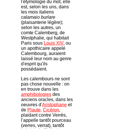
l'étymologie du mot, elle
est, selon les uns, dans
les mois italiens
calamaio burlare
(plaisanterie légère);
selon les autres, un
comte Calemberg, de
Westphalie, qui habitait
Paris sous
Louis XIV
, ou
un apothicaire appelé
Calembourg, auraient
laissé leur nom au genre
d'esprit qu'ils
possédaient.
Les calembours ne sont
pas chose nouvelle : on
en trouve dans les
amphibologies
des
anciens oracles, dans les
oeuvres d'
Aristophane
et
de
Plaute
.
Cicéron
,
plaidant contre Verrès,
l'appelle tantôt pourceau
(
verres
, verrat), tantôt