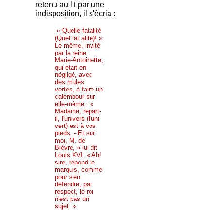
retenu au lit par une
indisposition, il s'écria :
« Quelle fatalité
(Quel fat alité)! »
Le même, invité
par la reine
Marie-Antoinette,
qui était en
négligé, avec
des mules
vertes, à faire un
calembour sur
elle-même : «
Madame, repart-
il, l'univers (l'uni
vert) est à vos
pieds. - Et sur
moi, M. de
Bièvre, » lui dit
Louis XVI. « Ah!
sire, répond le
marquis, comme
pour s'en
défendre, par
respect, le roi
n'est pas un
sujet. »