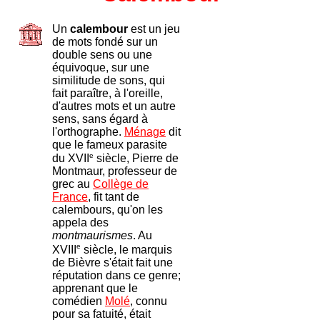
Un
calembour
est un jeu
de mots fondé sur un
double sens ou une
équivoque, sur une
similitude de sons, qui
fait paraître, à l'oreille,
d'autres mots et un autre
sens, sans égard à
l'orthographe.
Ménage
dit
que le fameux parasite
e
du XVII
siècle, Pierre de
Montmaur, professeur de
grec au
Collège de
France
, fit tant de
calembours, qu'on les
appela des
montmaurismes
. Au
e
XVIII
siècle, le marquis
de Bièvre s'était fait une
réputation dans ce genre;
apprenant que le
comédien
Molé
, connu
pour sa fatuité, était