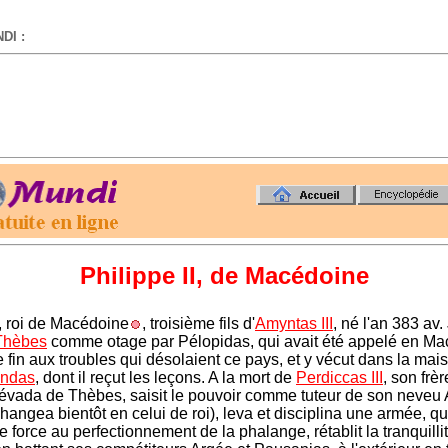
DI :
-
Philippe II
, de Macédoine
, roi de Macédoine
, troisième fils d'
Amyntas III
, né l'an 383 av. 
Thèbes
comme otage par Pélopidas, qui avait été appelé en M
e fin aux troubles qui désolaient ce pays, et y vécut dans la mai
ndas
, dont il reçut les leçons. A la mort de
Perdiccas III
, son frèr
'évada de Thèbes, saisit le pouvoir comme tuteur de son neveu
l changea bientôt en celui de roi), leva et disciplina une armée, qu
 force au perfectionnement de la phalange, rétablit la tranquilli