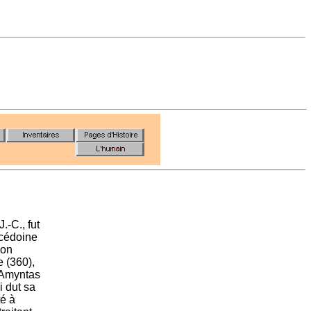
J.-C., fut
acédoine
son
e (360),
 Amyntas
i dut sa
té à