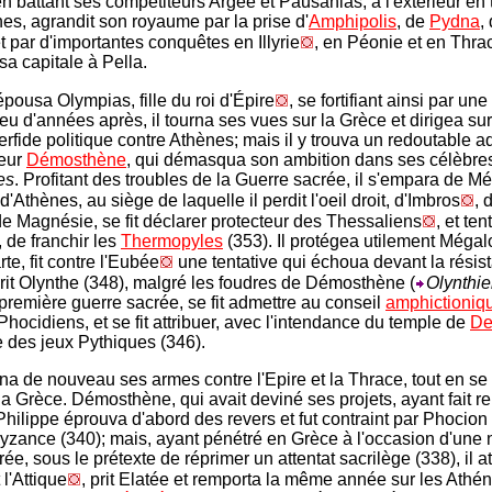
 en battant ses compétiteurs Argée et Pausanias, à l'extérieur en t
es, agrandit son royaume par la prise d'
Amphipolis
, de
Pydna
,
t par d'importantes conquêtes en Illyrie
, en Péonie et en Thra
sa capitale à Pella.
épousa Olympias, fille du roi d'Épire
, se fortifiant ainsi par un
eu d'années après, il tourna ses vues sur la Grèce et dirigea su
erfide politique contre Athènes; mais il y trouva un redoutable a
teur
Démosthène
, qui démasqua son ambition dans ses célèbre
es
. Profitant des troubles de la Guerre sacrée, il s'empara de M
e d'Athènes, au siège de laquelle il perdit l'oeil droit, d'Imbros
, 
 Magnésie, se fit déclarer protecteur des Thessaliens
, et ten
 de franchir les
Thermopyles
(353). Il protégea utilement Mégal
te, fit contre l'Eubée
une tentative qui échoua devant la résis
rit Olynthe (348), malgré les foudres de Démosthène (
Olynthi
 première guerre sacrée, se fit admettre au conseil
amphictioniq
hocidiens, et se fit attribuer, avec l'intendance du temple de
De
 des jeux Pythiques (346).
urna de nouveau ses armes contre l'Epire et la Thrace, tout en se
 la Grèce. Démosthène, qui avait deviné ses projets, ayant fait r
Philippe éprouva d'abord des revers et fut contraint par Phocion 
yzance (340); mais, ayant pénétré en Grèce à l'occasion d'une 
ée, sous le prétexte de réprimer un attentat sacrilège (338), il a
 l'Attique
, prit Elatée et remporta la même année sur les Athén