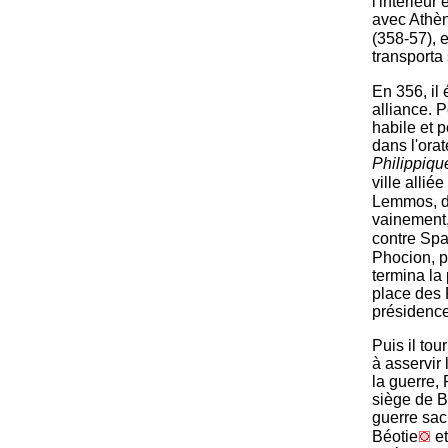
l'intérieur
avec Athèn
(358-57), e
transporta 
En 356, il 
alliance. P
habile et p
dans l'ora
Philippiqu
ville allié
Lemmos, de
vainement,
contre Spar
Phocion, p
termina la
place des P
présidence
Puis il to
à asservir
la guerre, 
siège de B
guerre sacr
Béotie
et