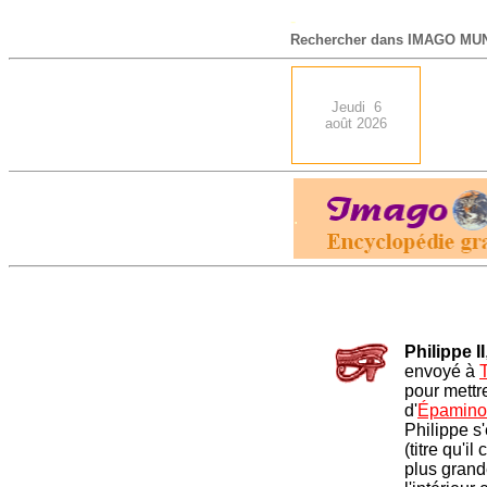
-
Rechercher dans IMAGO MUN
Jeudi 6
août 2026
.
Philippe II
envoyé à
pour mettr
d'
Épamino
Philippe s
(titre qu'i
plus grande