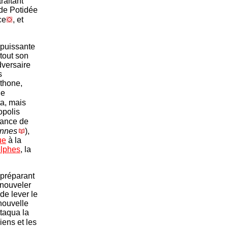
raitant
 de Potidée
ce
, et
e puissante
rtout son
dversaire
s
éthone,
de
ta, mais
opolis
tance de
ennes
),
ue
à la
lphes
, la
 préparant
enouveler
de lever le
nouvelle
ttaqua la
iens et les