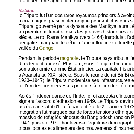
pratiquent une agriculture mixte incluant la culture sur b
Histoire.
le Tripura fut l'un des rares royaumes princiers à avoir
monarchique quasi ininterrompue pendant plusieurs s
Tripura, gouverné par la dynastie des Manikya, aurait é
au premier millénaire, mais les preuves historiques c
siècle. Le roi Ratna Manikya (vers 1464) introduisit l'ad
bengalie, marquant le début d'une influence culturelle
vallée du
Gange
.
Pendant la période
moghole
, le Tripura paya tribut à 
directement annexé. Plus tard, sous l'Empire britanni
son autonomie comme État princier. La capitale histori
e
à Agartala au XIX
siècle. Sous le règne du roi Bir Bik
1923–1947), le Tripura modernisa ses infrastructures e
fut l'un des premiers États princiers à initier des réfor
Après l'indépendance de l'Inde, le roi accepta d'intégr
signant l'accord d'adhésion en 1949. Le Tripura devint u
accéda au statut d'État à part entière le 21 janvier 197
intégration fut marquée par de fortes tensions ethniques
massive de réfugiés hindous du Bangladesh (ancien Pak
1947, puis en 1971, bouleversa l'équilibre démographi
tribus locales et alimentant des mouvements d'insurre