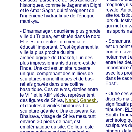
moghole, il s
historiques, comme le Jagannath Dighi
royale. Aujo
et le Amar Sagar, qui témoignent de
site touristi
l'ingénierie hydraulique de l'époque
lors du fest
manikya.
qui met en va
•
Dharmanagar
, deuxième plus grande
les sports n
ville du Tripura, est située dans le nord.
•
Sonamura
Elle est un centre commercial et
est un point
éducatif important. C'est également la
frontière av
ville la plus proche du site
notamment en
archéologique de Unakoti, l'un des
entre les de
plus impressionnants du nord-est de
importance 
l'Inde. Unakoti est un site rupestre
avec les proj
unique, comprenant des milliers de
dans le cadre
sculptures monolithiques et de bas-
East".
reliefs gravés dans une colline
basaltique. Ces œuvres, datées entre
• Outre ces v
e
e
le VII
et le XIII
siècle, représentent
discrets mai
des figures de Shiva,
Nandi
,
Ganesh
,
significatifs
et d'autres divinités hindoues. La
tripurien.
Pil
sculpture géante d'Unakotiswara Kal
South Tripura
Bhairava, visage de Shiva mesurant
archéologiq
environ 30 pieds de haut, est
sculptures d
emblématique du site. Ce lieu reste
hindou, datan