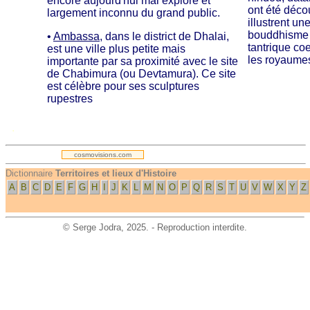
encore aujourd'hui mal exploré et
ont été déco
largement inconnu du grand public.
illustrent u
bouddhisme 
•
Ambassa
, dans le district de Dhalai,
tantrique coe
est une ville plus petite mais
les royaume
importante par sa proximité avec le site
de Chabimura (ou Devtamura). Ce site
est célèbre pour ses sculptures
rupestres
.
cosmovisions.com
Dictionnaire
Territoires et lieux d'Histoire
A
B
C
D
E
F
G
H
I
J
K
L
M
N
O
P
Q
R
S
T
U
V
W
X
Y
Z
©
Serge Jodra
, 2025. - Reproduction interdite.