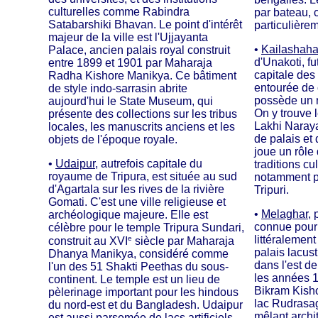
culturelles comme Rabindra
par bateau, c
Satabarshiki Bhavan. Le point d'intérêt
particulière
majeur de la ville est l'Ujjayanta
•
Kailashaha
Palace, ancien palais royal construit
d'Unakoti, f
entre 1899 et 1901 par Maharaja
capitale des 
Radha Kishore Manikya. Ce bâtiment
entourée de c
de style indo-sarrasin abrite
possède un r
aujourd'hui le State Museum, qui
On y trouve 
présente des collections sur les tribus
Lakhi Naraya
locales, les manuscrits anciens et les
de palais et 
objets de l'époque royale.
joue un rôle
•
Udaipur
, autrefois capitale du
traditions cu
royaume de Tripura, est située au sud
notamment pa
d'Agartala sur les rives de la rivière
Tripuri.
Gomati. C'est une ville religieuse et
•
Melaghar
, 
archéologique majeure. Elle est
connue pour
célèbre pour le temple Tripura Sundari,
littéralement
e
construit au XVI
siècle par Maharaja
palais lacus
Dhanya Manikya, considéré comme
dans l'est de
l'un des 51 Shakti Peethas du sous-
les années 1
continent. Le temple est un lieu de
Bikram Kish
pèlerinage important pour les hindous
lac Rudrasag
du nord-est et du Bangladesh. Udaipur
mêlant archi
est aussi parsemée de lacs artificiels