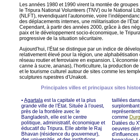
Les années 1980 et 1990 virent la montée de groupes 
le Tripura National Volunteers (TNV) ou le National Lib
(NLFT), revendiquant l'autonomie, voire l'indépendance
des déplacements internes, une militarisation de l'État
Cependant, à partir des années 2000, grâce à des nég
paix et le développement socio-économique, le Tripur
progressive de la situation sécuritaire.
Aujourd'hui, l'État se distingue par un indice de dév
relativement élevé pour la région, une alphabétisation
réseau routier et ferroviaire en expansion. L'économie re
canne à sucre, ananas), l'horticulture, la production 
et le tourisme culturel autour de sites comme les templ
sculptures rupestres d'Unakoti.
Principales villes et principaux sites hist
•
Agartala
est la capitale et la plus
taillées dans
grande ville de l'État. Située à l'ouest,
surplombant 
près de la frontière avec le
représentent
Bangladesh, elle est le centre
comme
Dur
politique, administratif, économique et
Datées du 
éducatif du Tripura. Elle abrite le Raj
oeuvres dém
Bhavan (résidence du gouverneur),
d'influences 
des universités, et des institutions
bengalies. L