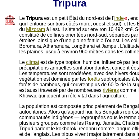
Tripura
Le
Tripura
est un petit État du nord-est de l'
Inde
, enc
qui l'entoure sur trois côtés (nord, ouest et sud), et les 
du
Mizoram
à l'est. Il s'étend sur environ 10 492 km². 
constitué de collines orientées nord-sud, séparées par 
étroites, ainsi que d'une plaine fertile à l'ouest. Les col
Boromura, Atharamura, Longtharai et Jampui. L'altitud
les plaines jusqu'à environ 960 mètres dans les colline
Le
climat
est de type tropical humide, influencé par le
précipitations annuelles sont abondantes, concentrées
Les températures sont modérées, avec des hivers doux
végétation est dominée par les
forêts
subtropicales à f
forêts de bambous, qui couvrent plus de 60 % de la supe
est aussi traversé par de nombreuses
rivières
comme la
Khowai, qui jouent un rôle vital dans l'agriculture.
La population est composée principalement de Bengali
autochtones. Alors qu'aujourd'hui, les Bengalis représe
communautés indigènes — regroupées sous le terme 
plusieurs groupes comme les Reang, Jamatia, Chakma
Tripuri parlent le kokborok, reconnu comme langue offi
et de l'anglais. Les tribus vivent majoritairement dan