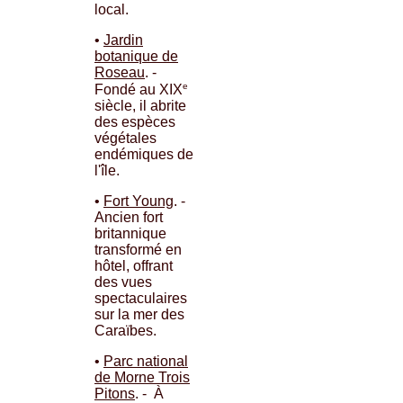
local.
•
Jardin
botanique de
Roseau
. -
e
Fondé au XIX
siècle, il abrite
des espèces
végétales
endémiques de
l'île.
•
Fort Young
. -
Ancien fort
britannique
transformé en
hôtel, offrant
des vues
spectaculaires
sur la mer des
Caraïbes.
•
Parc national
de Morne Trois
Pitons
. - À