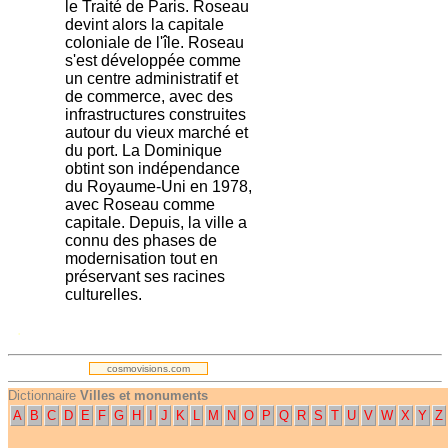
le Traité de Paris. Roseau
devint alors la capitale
coloniale de l'île. Roseau
s'est développée comme
un centre administratif et
de commerce, avec des
infrastructures construites
autour du vieux marché et
du port. La Dominique
obtint son indépendance
du Royaume-Uni en 1978,
avec Roseau comme
capitale. Depuis, la ville a
connu des phases de
modernisation tout en
préservant ses racines
culturelles.
.
cosmovisions.com
Dictionnaire
Villes et monuments
A
B
C
D
E
F
G
H
I
J
K
L
M
N
O
P
Q
R
S
T
U
V
W
X
Y
Z