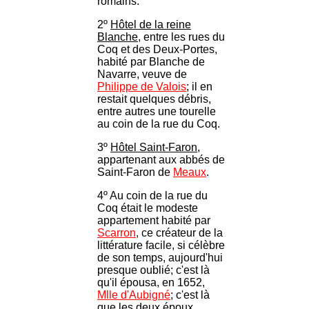
romains.
2º
Hôtel de la reine
Blanche
, entre les rues du
Coq et des Deux-Portes,
habité par Blanche de
Navarre, veuve de
Philippe de Valois
; il en
restait quelques débris,
entre autres une tourelle
au coin de la rue du Coq.
3º
Hôtel Saint-Faron
,
appartenant aux abbés de
Saint-Faron de
Meaux
.
4º Au coin de la rue du
Coq était le modeste
appartement habité par
Scarron
, ce créateur de la
littérature facile, si célèbre
de son temps, aujourd'hui
presque oublié; c'est là
qu'il épousa, en 1652,
Mlle d'Aubigné
; c'est là
que les deux époux,