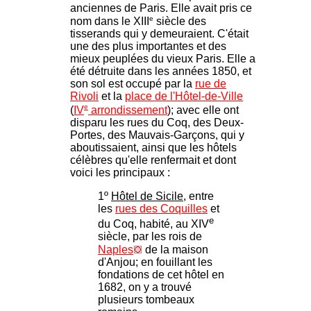
anciennes de Paris. Elle avait pris ce
e
nom dans le XIII
siècle des
tisserands qui y demeuraient. C'était
une des plus importantes et des
mieux peuplées du vieux Paris. Elle a
été détruite dans les années 1850, et
son sol est occupé par la
rue de
Rivoli
et la
place de l'Hôtel-de-Ville
e
(
IV
arrondissement
); avec elle ont
disparu les rues du Coq, des Deux-
Portes, des Mauvais-Garçons, qui y
aboutissaient, ainsi que les hôtels
célèbres qu'elle renfermait et dont
voici les principaux :
1º
Hôtel de Sicile
, entre
les
rues des Coquilles
et
e
du Coq, habité, au XIV
siècle, par les rois de
Naples
de la maison
d'Anjou; en fouillant les
fondations de cet hôtel en
1682, on y a trouvé
plusieurs tombeaux