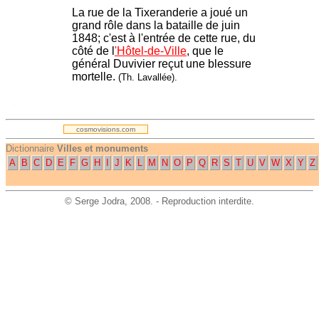
La rue de la Tixeranderie a joué un
grand rôle dans la bataille de juin
1848; c'est à l'entrée de cette rue, du
côté de l
'Hôtel-de-Ville
, que le
général Duvivier reçut une blessure
mortelle.
(Th. Lavallée).
.
cosmovisions.com
Dictionnaire
Villes et monuments
A
B
C
D
E
F
G
H
I
J
K
L
M
N
O
P
Q
R
S
T
U
V
W
X
Y
Z
©
Serge Jodra
, 2008. - Reproduction interdite.