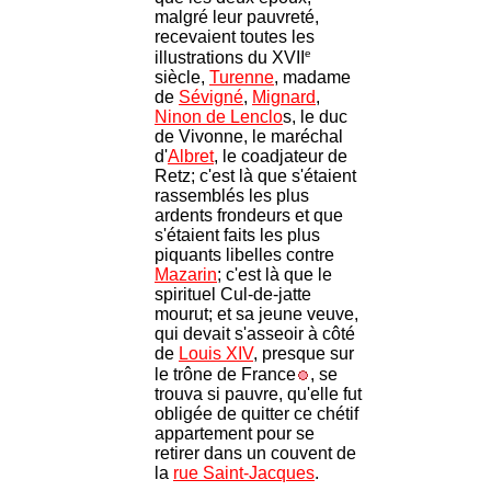
malgré leur pauvreté,
recevaient toutes les
e
illustrations du XVII
siècle,
Turenne
, madame
de
Sévigné
,
Mignard
,
Ninon de Lenclo
s, le duc
de Vivonne, le maréchal
d'
Albret
, le coadjateur de
Retz; c'est là que s'étaient
rassemblés les plus
ardents frondeurs et que
s'étaient faits les plus
piquants libelles contre
Mazarin
; c'est là que le
spirituel Cul-de-jatte
mourut; et sa jeune veuve,
qui devait s'asseoir à côté
de
Louis XIV
, presque sur
le trône de France
, se
trouva si pauvre, qu'elle fut
obligée de quitter ce chétif
appartement pour se
retirer dans un couvent de
la
rue Saint-Jacques
.