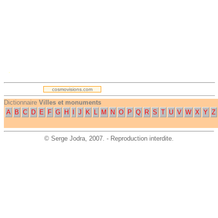
.
cosmovisions.com
Dictionnaire
Villes et monuments
A
B
C
D
E
F
G
H
I
J
K
L
M
N
O
P
Q
R
S
T
U
V
W
X
Y
Z
©
Serge Jodra
, 2007. - Reproduction interdite.