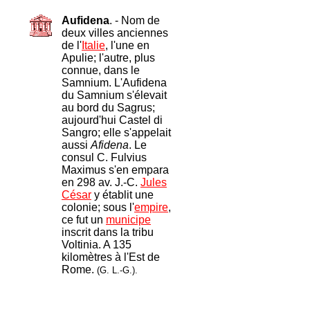
Aufidena
. - Nom de
deux villes anciennes
de l'
Italie
, l'une en
Apulie; l'autre, plus
connue, dans le
Samnium. L'Aufidena
du Samnium s'élevait
au bord du Sagrus;
aujourd'hui Castel di
Sangro; elle s'appelait
aussi
Afidena
. Le
consul C. Fulvius
Maximus s'en empara
en 298 av. J.-C.
Jules
César
y établit une
colonie; sous l'
empire
,
ce fut un
municipe
inscrit dans la tribu
Voltinia. A 135
kilomètres à l'Est de
Rome.
(G. L.-G.).