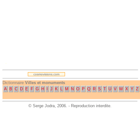
.
cosmovisions.com
Dictionnaire
Villes et monuments
A
B
C
D
E
F
G
H
I
J
K
L
M
N
O
P
Q
R
S
T
U
V
W
X
Y
Z
©
Serge Jodra
, 2006. - Reproduction interdite.