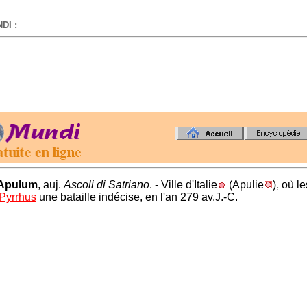
DI :
-
Apulum
, auj.
Ascoli di Satriano
. - Ville d'Italie
(Apulie
), où l
Pyrrhus
une bataille indécise, en l'an 279 av.J.-C.